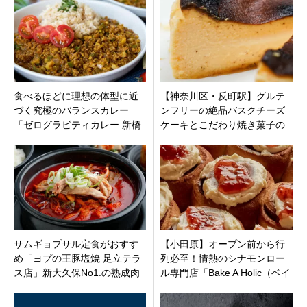
ープン！
食べるほどに理想の体型に近
【神奈川区・反町駅】グルテ
づく究極のバランスカレー
ンフリーの絶品バスクチーズ
「ゼログラビティカレー 新橋
ケーキとこだわり焼き菓子の
店」東京都港区新橋にオープ
お店「アンカー パティスリ
ン！
ー」がオープン！
サムギョプサル定食がおすす
【小田原】オープン前から行
め「ヨプの王豚塩焼 足立テラ
列必至！情熱のシナモンロー
ス店」新大久保No1.の熟成肉
ル専門店「Bake A Holic（ベイ
専門店が東京都足立区南花畑
クアホリック）」の全貌を徹
に6月21日オープン
底解説