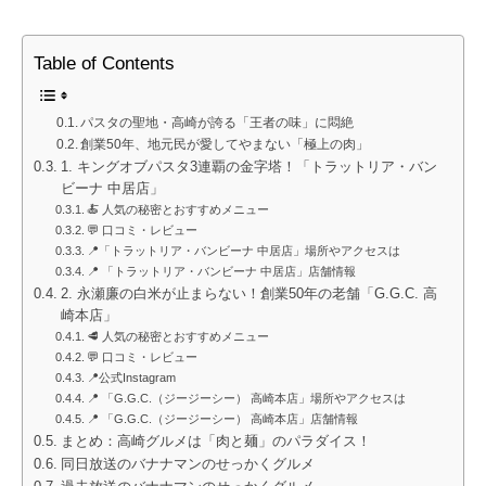
Table of Contents
パスタの聖地・高崎が誇る「王者の味」に悶絶
創業50年、地元民が愛してやまない「極上の肉」
1. キングオブパスタ3連覇の金字塔！「トラットリア・バン
ビーナ 中居店」
🍝 人気の秘密とおすすめメニュー
💬 口コミ・レビュー
📍「トラットリア・バンビーナ 中居店」場所やアクセスは
📍 「トラットリア・バンビーナ 中居店」店舗情報
2. 永瀬廉の白米が止まらない！創業50年の老舗「G.G.C. 高
崎本店」
🥩 人気の秘密とおすすめメニュー
💬 口コミ・レビュー
📍公式Instagram
📍 「G.G.C.（ジージーシー） 高崎本店」場所やアクセスは
📍 「G.G.C.（ジージーシー） 高崎本店」店舗情報
まとめ：高崎グルメは「肉と麺」のパラダイス！
同日放送のバナナマンのせっかくグルメ