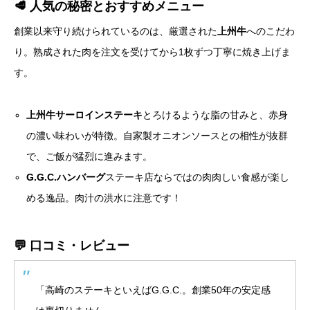
🥩 人気の秘密とおすすめメニュー
創業以来守り続けられているのは、厳選された
上州牛
へのこだわ
り。熟成された肉を注文を受けてから1枚ずつ丁寧に焼き上げま
す。
上州牛サーロインステーキ
とろけるような脂の甘みと、赤身
の濃い味わいが特徴。自家製オニオンソースとの相性が抜群
で、ご飯が猛烈に進みます。
G.G.C.ハンバーグ
ステーキ店ならではの肉肉しい食感が楽し
める逸品。肉汁の洪水に注意です！
💬 口コミ・レビュー
「高崎のステーキといえばG.G.C.。創業50年の安定感