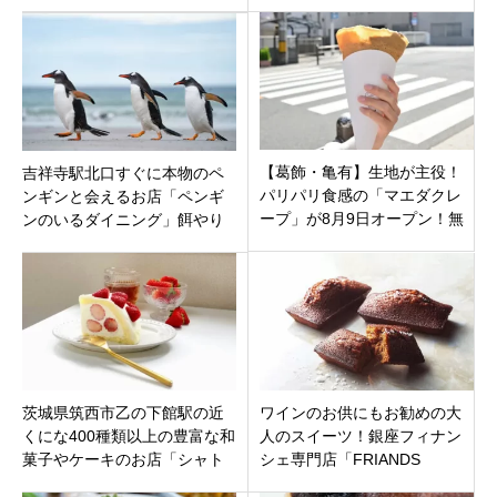
してのパスタを追求する新富
ゴちゃん」 栃木県宇都宮市
町の注目店
【葛飾・亀有】生地が主役！
吉祥寺駅北口すぐに本物のペ
パリパリ食感の「マエダクレ
ンギンと会えるお店「ペンギ
ープ」が8月9日オープン！無
ンのいるダイニング」餌やり
農薬小麦と奇跡のオイルギー
もできます！東京都武蔵野市
の贅沢な味わい
茨城県筑西市乙の下館駅の近
ワインのお供にもお勧めの大
くにな400種類以上の豊富な和
人のスイーツ！銀座フィナン
菓子やケーキのお店「シャト
シェ専門店「FRIANDS
レーゼ 筑西店」が11月14日オ
GALLERY」東京都中央区銀座