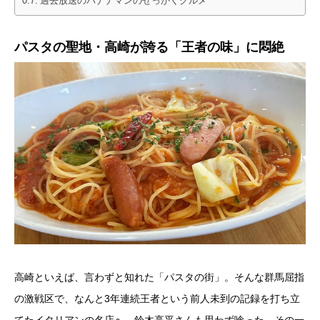
過去放送のバナナマンのせっかくグルメ
パスタの聖地・高崎が誇る「王者の味」に悶絶
高崎といえば、言わずと知れた「パスタの街」。そんな群馬屈指
の激戦区で、なんと3年連続王者という前人未到の記録を打ち立
てたイタリアンの名店へ。鈴木亮平さんも思わず唸った、その一