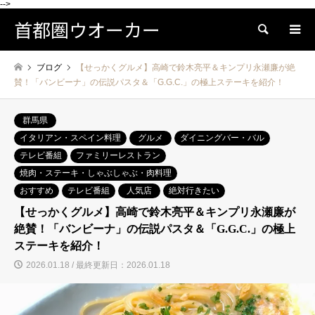
-->
首都圏ウオーカー
検索
ブログ
【せっかくグルメ】高崎で鈴木亮平＆キンプリ永瀬廉が絶
賛！「バンビーナ」の伝説パスタ＆「G.G.C.」の極上ステーキを紹介！
群馬県
イタリアン・スペイン料理
グルメ
ダイニングバー・バル
テレビ番組
ファミリーレストラン
焼肉・ステーキ・しゃぶしゃぶ・肉料理
おすすめ
テレビ番組
人気店
絶対行きたい
【せっかくグルメ】高崎で鈴木亮平＆キンプリ永瀬廉が
絶賛！「バンビーナ」の伝説パスタ＆「G.G.C.」の極上
ステーキを紹介！
2026.01.18 / 最終更新日：2026.01.18