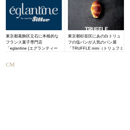
東京都葛飾区立石に本格的な
東京都杉並区にあの白トリュ
フランス菓子専門店
フの塩パンが人気のパン屋
「eglantine (エグランティー
「TRUFFLE mini（トリュフミ
ヌ)」が9月28日オープンで
ニ） JR西荻窪北口店」オープ
す。
ン
CM