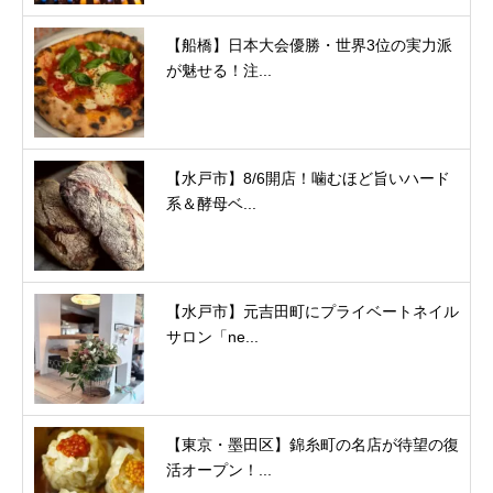
【船橋】日本大会優勝・世界3位の実力派
が魅せる！注...
【水戸市】8/6開店！噛むほど旨いハード
系＆酵母ベ...
【水戸市】元吉田町にプライベートネイル
サロン「ne...
【東京・墨田区】錦糸町の名店が待望の復
活オープン！...