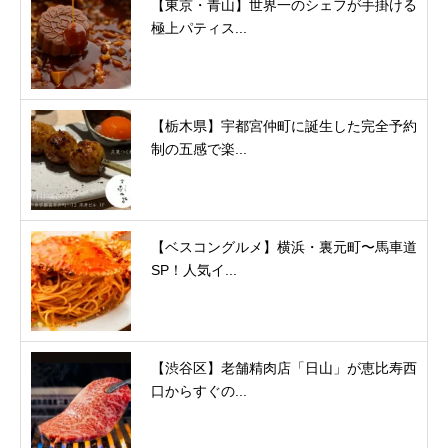
【東京・青山】世界一のシェフが手掛ける
極上パティス...
【栃木県】宇都宮仲町に誕生した完全予約
制の五感で楽...
【ベスコングルメ】横浜・裏元町〜馬車道
SP！人気イ...
【渋谷区】老舗精肉店「日山」が恵比寿西
口からすぐの...