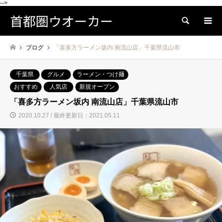
-->
首都圏ウオーカー
検索
ブログ
「喜多方ラーメン坂内 南流山店」千葉県流山市
千葉県
グルメ
ラーメン・つけ麺
おすすめ
人気店
新規オープン
「喜多方ラーメン坂内 南流山店」千葉県流山市
2020.10.27 / 最終更新日：2021.05.11