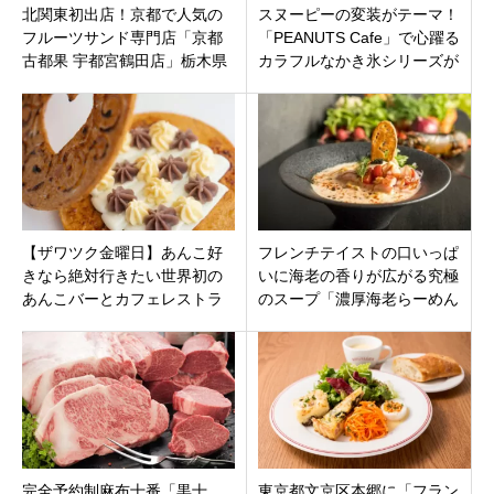
北関東初出店！京都で人気の
スヌーピーの変装がテーマ！
フルーツサンド専門店「京都
「PEANUTS Cafe」で心躍る
古都果 宇都宮鶴田店」栃木県
カラフルなかき氷シリーズが
宇都宮市鶴田町
原宿・名古屋・大阪・神戸で
登場
【ザワツク金曜日】あんこ好
フレンチテイストの口いっぱ
きなら絶対行きたい世界初の
いに海老の香りが広がる究極
あんこバーとカフェレストラ
のスープ「濃厚海老らーめん
ン「アオヤカンパーニュ」栃
Shrimpreme 東高円寺」が杉
木県小山市萩島
並区高円寺駅すぐ
完全予約制麻布十番「黒十
東京都文京区本郷に「フラン