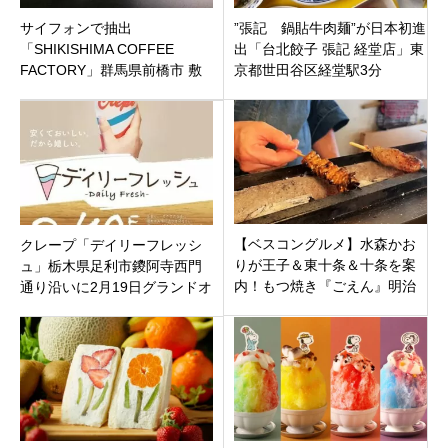
サイフォンで抽出
”張記 鍋貼牛肉麺”が日本初進
「SHIKISHIMA COFFEE
出「台北餃子 張記 経堂店」東
FACTORY」群馬県前橋市 敷
京都世田谷区経堂駅3分
島町
【ベスコングルメ】水森かお
クレープ「デイリーフレッシ
りが王子＆東十条＆十条を案
ュ」栃木県足利市鑁阿寺西門
内！もつ焼き『ごえん』明治
通り沿いに2月19日グランドオ
堂のパンや草月の黒松（どら
ープン！
焼き）も紹介！