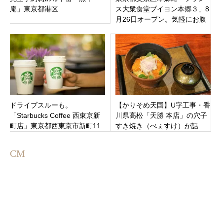
庵」東京都港区
ス大衆食堂ブイヨン本郷３」8
月26日オープン。気軽にお腹
いっぱいお食事やワインを楽
しめるお店！
ドライブスルーも。
【かりそめ天国】U字工事・香
「Starbucks Coffee 西東京新
川県高松「天勝 本店」の穴子
町店」東京都西東京市新町11
すき焼き（べぇすけ）が話
月25日新規オープンです。
題！お店の場所やメニューま
とめ
CM