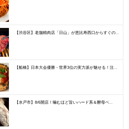
【渋谷区】老舗精肉店「日山」が恵比寿西口からすぐの...
【船橋】日本大会優勝・世界3位の実力派が魅せる！注...
【水戸市】8/6開店！噛むほど旨いハード系＆酵母ベ...