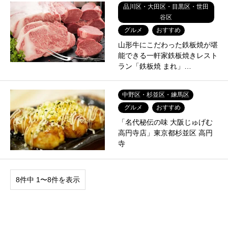
品川区・大田区・目黒区・世田
谷区
グルメ
おすすめ
山形牛にこだわった鉄板焼が堪
能できる一軒家鉄板焼きレスト
ラン「鉄板焼 まれ」…
中野区・杉並区・練馬区
グルメ
おすすめ
「名代秘伝の味 大阪じゅげむ
高円寺店」東京都杉並区 高円
寺
8件中 1〜8件を表示