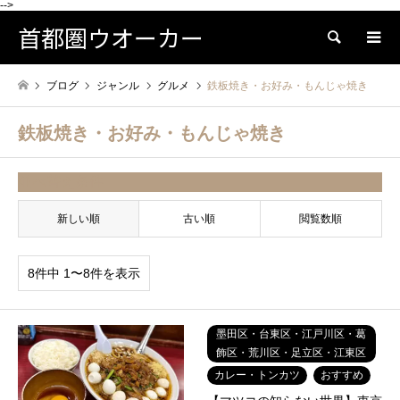
-->
首都圏ウオーカー
検索
ブログ
ジャンル
グルメ
鉄板焼き・お好み・もんじゃ焼き
鉄板焼き・お好み・もんじゃ焼き
並べ替え条件
新しい順
古い順
閲覧数順
8件中 1〜8件を表示
墨田区・台東区・江戸川区・葛
飾区・荒川区・足立区・江東区
カレー・トンカツ
おすすめ