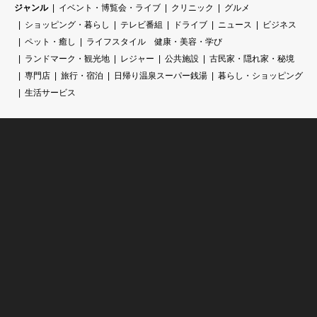
ジャンル
イベント・博覧会・ライブ
クリニック
グルメ
ショッピング・暮らし
テレビ番組
ドライブ
ニュース
ビジネス
ペット・癒し
ライフスタイル 健康・美容・学び
ランドマーク・観光地
レジャー
公共施設
古民家・隠れ家・秘境
専門店
旅行・宿泊
日帰り温泉スーパー銭湯
暮らし・ショッピング
生活サービス