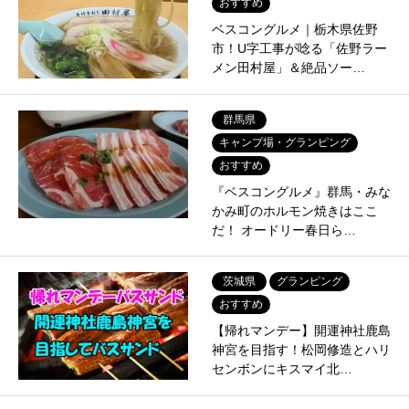
おすすめ
ベスコングルメ｜栃木県佐野
市！U字工事が唸る「佐野ラー
メン田村屋」＆絶品ソー…
群馬県
キャンプ場・グランピング
おすすめ
『ベスコングルメ』群馬・みな
かみ町のホルモン焼きはここ
だ！ オードリー春日ら…
茨城県
グランピング
おすすめ
【帰れマンデー】開運神社鹿島
神宮を目指す！松岡修造とハリ
センボンにキスマイ北…