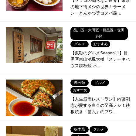
【マツコの知らない世界】東京
の地下街メシの世界！ラーメ
ン・とんかつ等コスパ最…
品川区・大田区・目黒区・世田
谷区
グルメ
おすすめ
【孤独のグルメSeason11】目
黒区東山池尻大橋『ステーキハ
ウス鉄板焼 不…
未分類
グルメ
おすすめ
【人生最高レストラン】内藤剛
志が愛する白金の至高メシ！鉄
板焼き「甚六」のフワ…
栃木県
グルメ