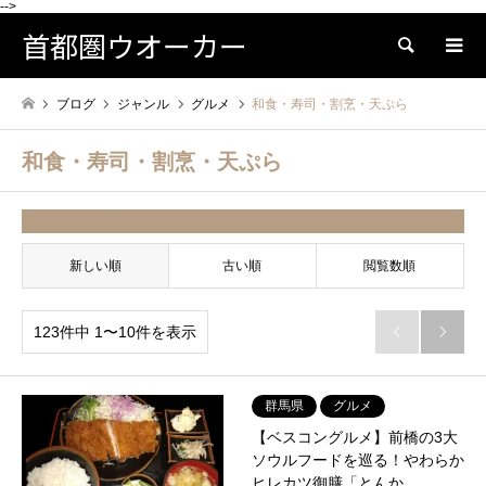
-->
首都圏ウオーカー
検索
ブログ
ジャンル
グルメ
和食・寿司・割烹・天ぷら
和食・寿司・割烹・天ぷら
並べ替え条件
新しい順
古い順
閲覧数順
123件中 1〜10件を表示


群馬県
グルメ
【ベスコングルメ】前橋の3大
ソウルフードを巡る！やわらか
ヒレカツ御膳「とんか…