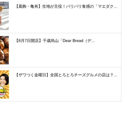
【葛飾・亀有】生地が主役！パリパリ食感の「マエダク...
【8月7日開店】千歳烏山「Dear Bread（デ...
【ザワつく金曜日】全国とろとろチーズグルメの店は？...