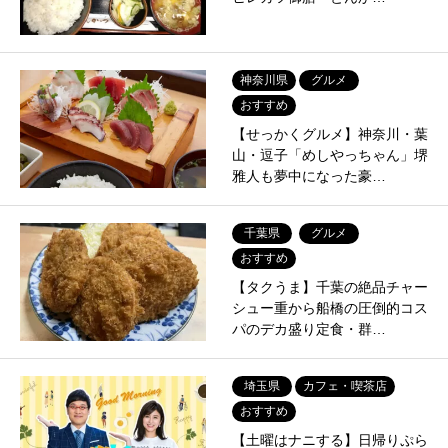
神奈川県
グルメ
おすすめ
【せっかくグルメ】神奈川・葉
山・逗子「めしやっちゃん」堺
雅人も夢中になった豪…
千葉県
グルメ
おすすめ
【タクうま】千葉の絶品チャー
シュー重から船橋の圧倒的コス
パのデカ盛り定食・群…
埼玉県
カフェ・喫茶店
おすすめ
【土曜はナニする】日帰りぷら