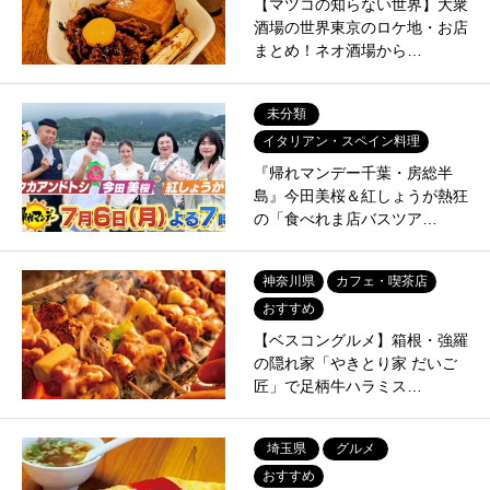
【マツコの知らない世界】大衆
酒場の世界東京のロケ地・お店
まとめ！ネオ酒場から…
未分類
イタリアン・スペイン料理
『帰れマンデー千葉・房総半
島』今田美桜＆紅しょうが熱狂
の「食べれま店バスツア…
神奈川県
カフェ・喫茶店
おすすめ
【ベスコングルメ】箱根・強羅
の隠れ家「やきとり家 だいご
匠」で足柄牛ハラミス…
埼玉県
グルメ
おすすめ