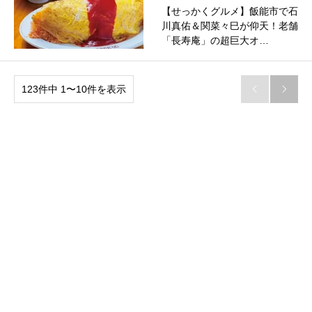
【せっかくグルメ】飯能市で石
川真佑＆関菜々巳が仰天！老舗
「長寿庵」の超巨大オ…
123件中 1〜10件を表示

