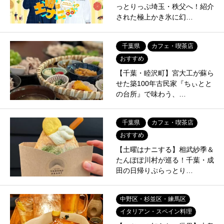
っとりっぷ埼玉・秩父へ！紹介
された極上かき氷に幻…
千葉県
カフェ・喫茶店
おすすめ
【千葉・睦沢町】宮大工が蘇ら
せた築100年古民家『ちぃとと
の台所』で味わう、…
千葉県
カフェ・喫茶店
おすすめ
【土曜はナニする】相武紗季＆
たんぽぽ川村が巡る！千葉・成
田の日帰りぷらっとり…
中野区・杉並区・練馬区
イタリアン・スペイン料理