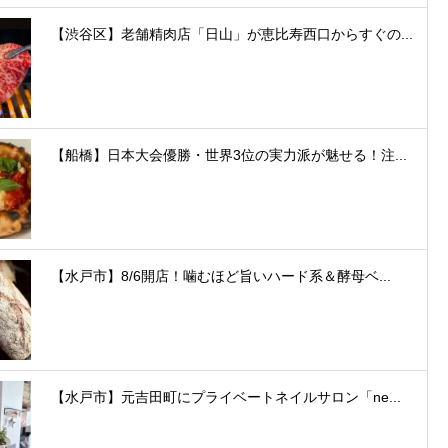
【渋谷区】老舗精肉店「日山」が恵比寿西口からすぐの...
【船橋】日本大会優勝・世界3位の実力派が魅せる！注...
【水戸市】8/6開店！噛むほど旨いハード系＆酵母ベ...
【水戸市】元吉田町にプライベートネイルサロン「ne...