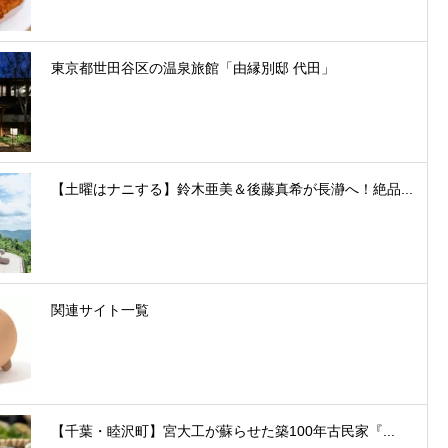
東京都世田谷区の温泉旅館「由縁別邸 代田」
【土曜はナニする】鈴木亜美＆後藤真希が長瀞へ！絶品...
関連サイト一覧
【千葉・睦沢町】宮大工が蘇らせた築100年古民家『...