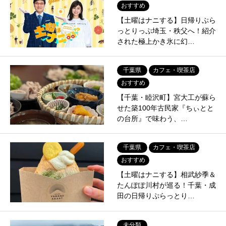
おすすめ
【土曜はナニする】日帰りぷら
っとりっぷ埼玉・秩父へ！紹介
された極上かき氷に幻…
千葉県
カフェ・喫茶店
おすすめ
【千葉・睦沢町】宮大工が蘇ら
せた築100年古民家『ちぃとと
の台所』で味わう、…
千葉県
カフェ・喫茶店
おすすめ
【土曜はナニする】相武紗季＆
たんぽぽ川村が巡る！千葉・成
田の日帰りぷらっとり…
未分類