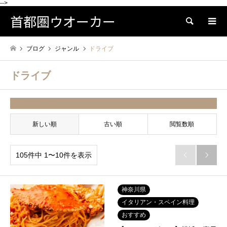
-->
首都圏ウオーカー
検索
ブログ
ジャンル
ドライブ
ドライブ
並べ替え条件
新しい順
古い順
閲覧数順
105件中 1〜10件を表示


神奈川県
イタリアン・スペイン料理
おすすめ