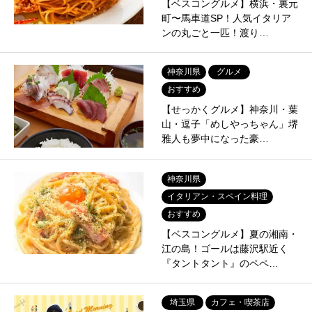
【ベスコングルメ】横浜・裏元
町〜馬車道SP！人気イタリア
ンの丸ごと一匹！渡り…
神奈川県
グルメ
おすすめ
【せっかくグルメ】神奈川・葉
山・逗子「めしやっちゃん」堺
雅人も夢中になった豪…
神奈川県
イタリアン・スペイン料理
おすすめ
【ベスコングルメ】夏の湘南・
江の島！ゴールは藤沢駅近く
『タントタント』のペペ…
埼玉県
カフェ・喫茶店