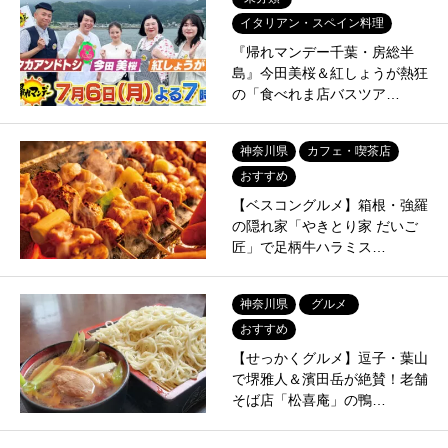
イタリアン・スペイン料理
『帰れマンデー千葉・房総半
島』今田美桜＆紅しょうが熱狂
の「食べれま店バスツア…
神奈川県
カフェ・喫茶店
おすすめ
【ベスコングルメ】箱根・強羅
の隠れ家「やきとり家 だいご
匠」で足柄牛ハラミス…
神奈川県
グルメ
おすすめ
【せっかくグルメ】逗子・葉山
で堺雅人＆濱田岳が絶賛！老舗
そば店「松喜庵」の鴨…