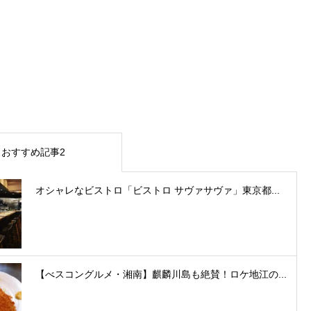
おすすめ記事2
オシャレなビストロ「ビストロ サヴァサヴァ」東京都...
【べスコングルメ・湘南】麒麟川島も絶賛！ロケ地江の...