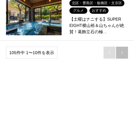
北区・豊島区・板橋区・文京区
グルメ
おすすめ
【土曜はナニする】SUPER
EIGHT横山裕＆山ちゃんが絶
賛！葛飾立石の極…
105件中 1〜10件を表示

