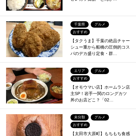
千葉県
グルメ
おすすめ
【タクうま】千葉の絶品チャー
シュー重から船橋の圧倒的コス
パのデカ盛り定食・群…
エリア
グルメ
おすすめ
【オモウマい店】ホームラン店
主SP！岩手一関のロングカツ
丼のお店どこ？「02…
未分類
グルメ
おすすめ
【太田市大原町】もちもち食感