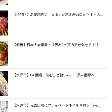
【渋谷区】老舗精肉店「日山」が恵比寿西口からすぐの...
【船橋】日本大会優勝・世界3位の実力派が魅せる！注...
【水戸市】8/6開店！噛むほど旨いハード系＆酵母ベ...
【水戸市】元吉田町にプライベートネイルサロン「ne...