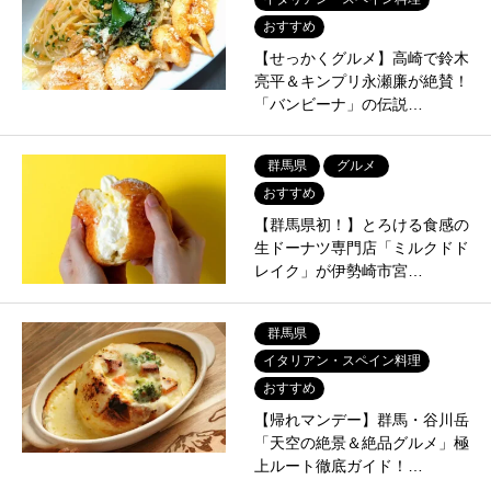
おすすめ
【せっかくグルメ】高崎で鈴木
亮平＆キンプリ永瀬廉が絶賛！
「バンビーナ」の伝説…
群馬県
グルメ
おすすめ
【群馬県初！】とろける食感の
生ドーナツ専門店「ミルクドド
レイク」が伊勢崎市宮…
群馬県
イタリアン・スペイン料理
おすすめ
【帰れマンデー】群馬・谷川岳
「天空の絶景＆絶品グルメ」極
上ルート徹底ガイド！…