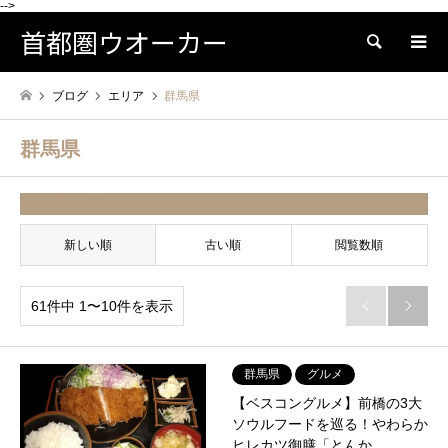
-->
首都圏ウオーカー
検索
ブログ
エリア
群馬県
群馬県
並べ替え条件
新しい順
古い順
閲覧数順
61件中 1〜10件を表示


群馬県
グルメ
【ベスコングルメ】前橋の3大
ソウルフードを巡る！やわらか
ヒレカツ御膳「とんか…