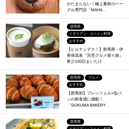
がたまらない！極上素材のベー
グル専門店『MAHA…
群馬県
イタリアン・スペイン料理
おすすめ
【ヒルナンデス！】群馬県・伊
香保温泉『完売グルメ巡り旅』
希少100日まいたけ…
群馬県
グルメ
おすすめ
【群馬初】プレッツェル×塩パ
ンの新食感に感動！
「SiOKUMA BAKERY…
群馬県
イタリアン・スペイン料理