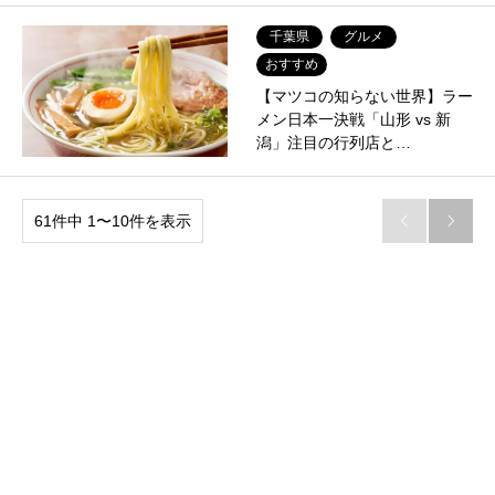
千葉県
グルメ
おすすめ
【マツコの知らない世界】ラー
メン日本一決戦「山形 vs 新
潟」注目の行列店と…
61件中 1〜10件を表示

