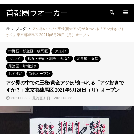
-->
首都圏ウオーカー
検索
ブログ
アジ界の中での王様(黄金アジ)が食べれる「アジ好きです
か？」東京都練馬区 2021年6月28日（月）オープン
中野区・杉並区・練馬区
東京都
グルメ
和食・寿司・割烹・天ぷら
定食屋・食堂
居酒屋・炉端焼き
おすすめ
新規オープン
アジ界の中での王様(黄金アジ)が食べれる「アジ好きで
すか？」東京都練馬区 2021年6月28日（月）オープン
2021.06.28 / 最終更新日：2021.06.28