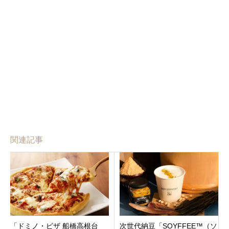
関連記事
「ドミノ・ピザ 船橋高根台
次世代納豆「SOYFFEE™（ソ