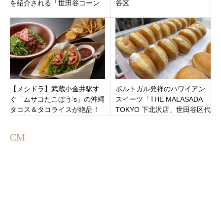
を紹介される「世田谷コーン
谷区
ブルメ」ドイツの伝統的な工
法！
【メシドラ】武蔵小金井駅す
ポルトガル発祥のハワイアン
ぐ「ムサコたこぼう’s」の沖縄
スイーツ「THE MALASADA
タコス＆タコライスが絶品！
TOKYO 下北沢店」世田谷区代
メニューや値段、アクセス情
沢の下北沢駅にオープン
報まとめ
CM