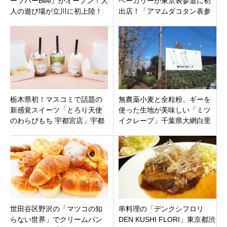
ーツバーBee』がオープン！大
ベーカリーが東京表参道に初
人の遊び場が立川に初上陸！
出店！「アマムダコタン表参
絶品オムライスや200種のドリ
道店」東京都港区北青山に10
ンク
月1日オープン。
栃木県初！マスコミで話題の
無農薬小麦と全粒粉、ギーを
新感覚スイーツ「とろり天使
使った生地が美味しい「ミツ
のわらびもち 宇都宮店」宇都
イクレープ」千葉県大網白里
宮市中央郵便局様すぐ近くに6
市季美の森ショッピングプラ
月17日オープン
ザ内にオープン。
世田谷区野沢の「マツコの知
串料理の「デンクシフロリ
らない世界」でクリームパン
DEN KUSHI FLORI」東京都渋