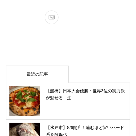
最近の記事
【船橋】日本大会優勝・世界3位の実力派
が魅せる！注...
【水戸市】8/6開店！噛むほど旨いハード
系＆酵母ベ...