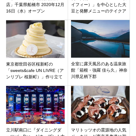
店」千葉県船橋市 2020年12月
イフィー）」を中心とした大
16日（水）オープン
豆と発酵メニューのテイクア
ウトカフェ「SOY
BREWERY」茅ケ崎市東海岸
北
全室に露天風呂のある温泉旅
東京都世田谷区桜新町の
館「箱根・強羅 佳ら久」神奈
「sweets&cafe UN LIVRE（ア
川県足柄下郡
ンリブレ 桜新町）」作り立て
のお菓子を最高の状態で！
立川駅南口に『ダイニングダ
マリトッツオの震源地の人気