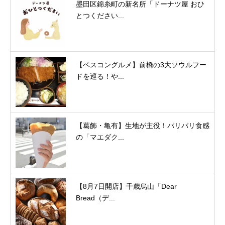
墨田区錦糸町の新名所「ドーナツ屋 おひ
とつください...
【ベスコングルメ】前橋の3大ソウルフー
ドを巡る！や...
【葛飾・亀有】生地が主役！パリパリ食感
の「マエダク...
【8月7日開店】千歳烏山「Dear
Bread（デ...