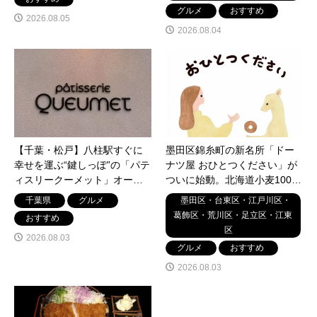
グルメ
おすすめ
2026.08.05
2026.08.04
【千葉・松戸】八柱駅すぐに
墨田区錦糸町の新名所「ドー
幸せを運ぶ“鍵しっぽ”の「パテ
ナツ屋 おひとつください」が
ィスリークーメット」オープ
ついに始動。北海道小麦100%
ン！フルーツたっぷりのケー
のこだわりふわもち食感を全
千葉県
グルメ
墨田区・台東区・江戸川区・
キや焼き菓子
紹介
葛飾区・荒川区・足立区・江東
おすすめ
区
2026.08.03
グルメ
おすすめ
2026.08.03