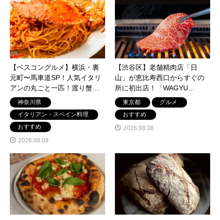
【ベスコングルメ】横浜・裏
【渋谷区】老舗精肉店「日
元町〜馬車道SP！人気イタリ
山」が恵比寿西口からすぐの
アンの丸ごと一匹！渡り蟹の
所に初出店！「WAGYU
「濃厚カニクリームパスタ」
YAKINIKU 日山」が8月8日オ
神奈川県
東京都
グルメ
を目指して！
ープン
イタリアン・スペイン料理
おすすめ
おすすめ
2026.08.08
2026.08.08