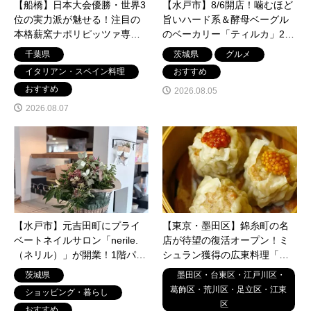
【船橋】日本大会優勝・世界3
【水戸市】8/6開店！噛むほど
位の実力派が魅せる！注目の
旨いハード系＆酵母ベーグル
本格薪窯ナポリピッツァ専門
のベーカリー「ティルカ」2階
店「ピッツェリア ラルバ 34」
はプライベートネイルサロン
千葉県
茨城県
グルメ
がオープン
「ネリル」
イタリアン・スペイン料理
おすすめ
おすすめ
2026.08.05
2026.08.07
【水戸市】元吉田町にプライ
【東京・墨田区】錦糸町の名
ベートネイルサロン「nerile.
店が待望の復活オープン！ミ
（ネリル）」が開業！1階パン
シュラン獲得の広東料理「大
屋「TIRUCA」併設のこだわり
三元」と、絶品点心バル
茨城県
墨田区・台東区・江戸川区・
空間
「DSG STAND」
葛飾区・荒川区・足立区・江東
ショッピング・暮らし
区
おすすめ