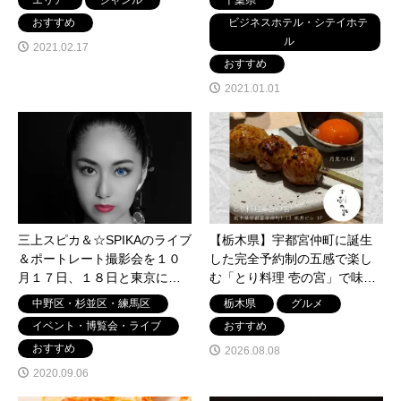
エリア
ジャンル
千葉県
おすすめ
ビジネスホテル・シテイホテ
ル
2021.02.17
おすすめ
2021.01.01
三上スピカ＆☆SPIKAのライブ
【栃木県】宇都宮仲町に誕生
＆ポートレート撮影会を１０
した完全予約制の五感で楽し
月１７日、１８日と東京にて
む「とり料理 壱の宮」で味わ
開催
う、和×洋×炭火の極上おまか
中野区・杉並区・練馬区
栃木県
グルメ
せコース。
イベント・博覧会・ライブ
おすすめ
おすすめ
2026.08.08
2020.09.06