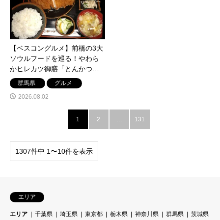
【ベスコングルメ】前橋の3大
ソウルフードを巡る！やわら
かヒレカツ御膳「とんかつ太
郎」や焼きまんじゅう「田中
群馬県
グルメ
屋製菓」を紹介
2026.08.02
1
2
…
131
1307件中 1〜10件を表示
エリア
エリア
千葉県
埼玉県
東京都
栃木県
神奈川県
群馬県
茨城県