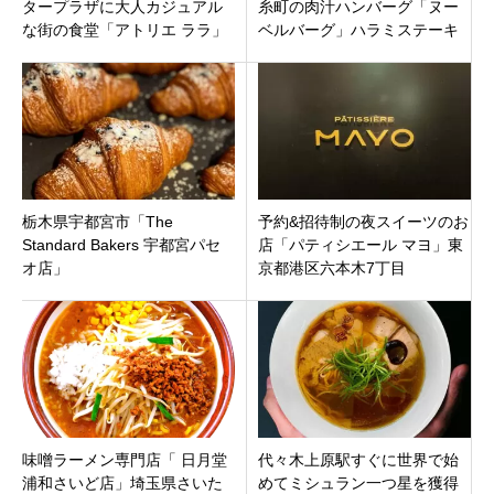
タープラザに大人カジュアル
糸町の肉汁ハンバーグ「ヌー
な街の食堂「アトリエ ララ」
ベルバーグ」ハラミステーキ
カフェタイムも！11月8日オー
も人気。上谷沙弥が「最近発
プン
見したもの」
栃木県宇都宮市「The
予約&招待制の夜スイーツのお
Standard Bakers 宇都宮パセ
店「パティシエール マヨ」東
オ店」
京都港区六本木7丁目
味噌ラーメン専門店「 日月堂
代々木上原駅すぐに世界で始
浦和さいど店」埼玉県さいた
めてミシュラン一つ星を獲得