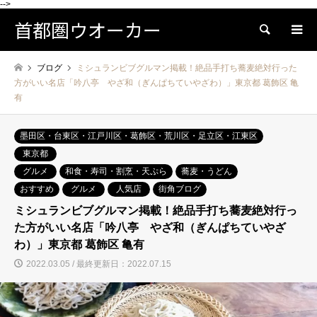
-->
首都圏ウオーカー
検索
ブログ
ミシュランビブグルマン掲載！絶品手打ち蕎麦絶対行った
方がいい名店「吟八亭 やざ和（ぎんぱちていやざわ）」東京都 葛飾区 亀
有
墨田区・台東区・江戸川区・葛飾区・荒川区・足立区・江東区
東京都
グルメ
和食・寿司・割烹・天ぷら
蕎麦・うどん
おすすめ
グルメ
人気店
街角ブログ
ミシュランビブグルマン掲載！絶品手打ち蕎麦絶対行っ
た方がいい名店「吟八亭 やざ和（ぎんぱちていやざ
わ）」東京都 葛飾区 亀有
2022.03.05 / 最終更新日：2022.07.15