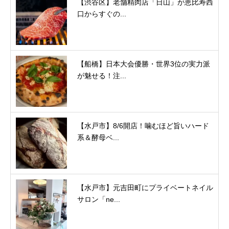
【渋谷区】老舗精肉店「日山」が恵比寿西
口からすぐの...
【船橋】日本大会優勝・世界3位の実力派
が魅せる！注...
【水戸市】8/6開店！噛むほど旨いハード
系＆酵母ベ...
【水戸市】元吉田町にプライベートネイル
サロン「ne...