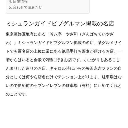
店舗情報
合わせて読みたい
ミシュランガイドビブグルマン掲載の名店
東京葛飾区亀有にある「吟八亭 やざ和（ぎんぱちていやざ
わ）」ミシュランガイドビブグルマン掲載の名店、某グルメサイ
トでも百名店の上位に常にある絶品手打ち蕎麦が頂けるお店。一
階からはいると会談で2階に行きお店です。小上がりもあるこじ
んまりした造りのお店。キャロル時代からの矢沢永吉ファンの自
分としては何やら店名だけでテンション上がります。駐車場はな
いので斜め前のセブンイレブンの駐車場（有料）に止めてくれと
のことです。