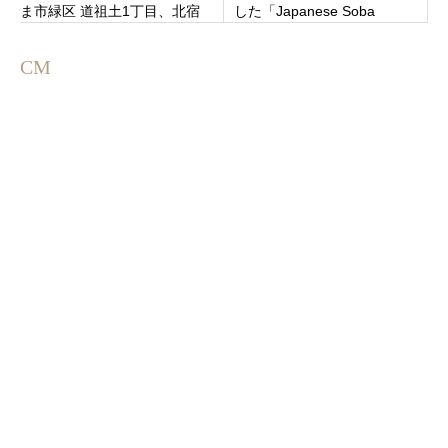
ま市緑区 道祖土1丁目、北宿
した「Japanese Soba
通り沿い
Noodles 蔦」渋谷区西原
CM