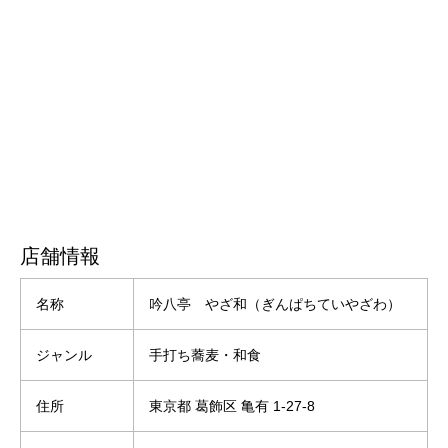
店舗情報
名称
吟八亭 やざ和（ぎんぱちていやざわ）
ジャンル
手打ち蕎麦・和食
住所
東京都 葛飾区 亀有 1-27-8