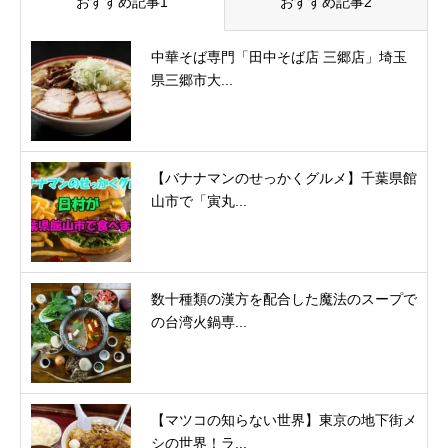
おすすめ記事1
おすすめ記事2
中華そば専門「田中そば店 三郷店」埼玉
県三郷市大...
【バナナマンのせっかくグルメ】千葉県館
山市で「寅丸...
数十種類の漢方を配合した魔法のスープで
の台湾火鍋専...
【マツコの知らない世界】東京の地下街メ
シの世界！ラ...