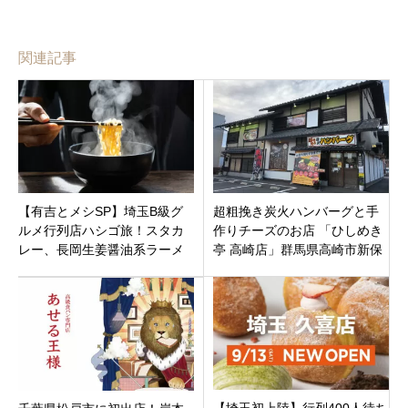
関連記事
【有吉とメシSP】埼玉B級グ
超粗挽き炭火ハンバーグと手
ルメ行列店ハシゴ旅！スタカ
作りチーズのお店 「ひしめき
レー、長岡生姜醤油系ラーメ
亭 高崎店」群馬県高崎市新保
ン、川幅うどん めん工房「久
町
良一」