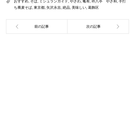
おすすめ
,
そば
,
ミシュランガイド
,
やざわ
,
亀有
,
吟八亭 やざ和
,
手打
ち蕎麦そば
,
東京都
,
矢沢永吉
,
絶品
,
美味しい
,
葛飾区