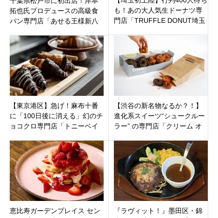
【埼玉初上陸】行列400人待ち
千葉県松戸市に初出店！岸本
も！あの大人気生ドーナツ専
拓也氏プロデュースの高級食
門店「TRUFFLE DONUT埼玉
パン専門店「あせる王様新八
久喜店」が久喜市本町にオー
柱店」
プン！
【東京港区】急げ！麻布十番
【渋谷の新名物なるか？！】
に「100日後に消える」幻のチ
進化系スイーツ“シュークルー
ョコクロ専門店「トニーベイ
ラー” の専門店「クリーム オ
クin東京港区店」がオープン！
ア クルーラー」が神南にオー
プン！
恵比寿ガーデンプレイス セン
『ラヴィット！』墨田区・錦