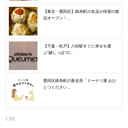
【東京・墨田区】錦糸町の名店が待望の復
活オープン！...
【千葉・松戸】八柱駅すぐに幸せを運
ぶ“鍵しっぽ”の...
墨田区錦糸町の新名所「ドーナツ屋 おひ
とつください...
CM