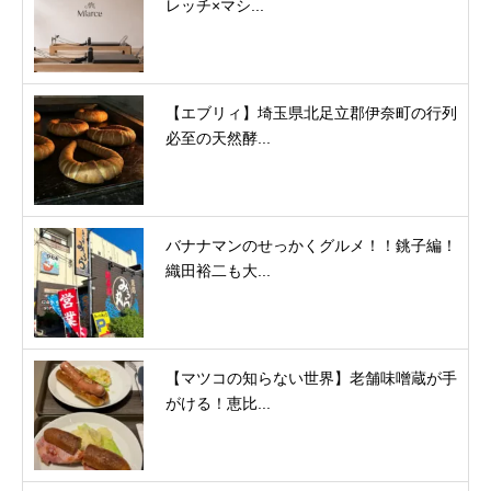
レッチ×マシ...
【エブリィ】埼玉県北足立郡伊奈町の行列
必至の天然酵...
バナナマンのせっかくグルメ！！銚子編！
織田裕二も大...
【マツコの知らない世界】老舗味噌蔵が手
がける！恵比...