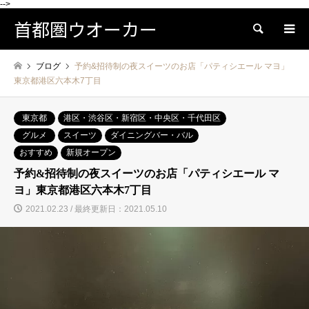
-->
首都圏ウオーカー
検索
ブログ
予約&招待制の夜スイーツのお店「パティシエール マヨ」
東京都港区六本木7丁目
東京都
港区・渋谷区・新宿区・中央区・千代田区
グルメ
スイーツ
ダイニングバー・バル
おすすめ
新規オープン
予約&招待制の夜スイーツのお店「パティシエール マ
ヨ」東京都港区六本木7丁目
2021.02.23 / 最終更新日：2021.05.10