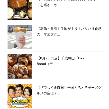
ドを巡る！や...
【葛飾・亀有】生地が主役！パリパリ食感
の「マエダク...
【8月7日開店】千歳烏山「Dear
Bread（デ...
【ザワつく金曜日】全国とろとろチーズグ
ルメの店は？...