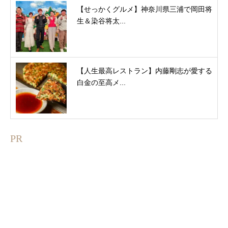
【せっかくグルメ】神奈川県三浦で岡田将
生＆染谷将太...
【人生最高レストラン】内藤剛志が愛する
白金の至高メ...
PR