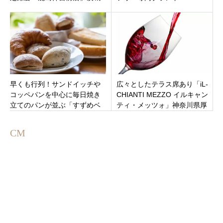
県鹿嶋市宮中の鹿島神宮の鳥
donut？グルテンフリー」オー
居のすぐそば
プン！
早くも行列！サンドイッチや
広々としたテラス席あり「iL-
コッペパンを中心に毎日焼き
CHIANTI MEZZO イルキャン
立てのパンが並ぶ「すずめベ
ティ・メッツォ」神奈川県厚
ーカリー」栃木県宇都宮市雀
木市
の宮にオープン
CM