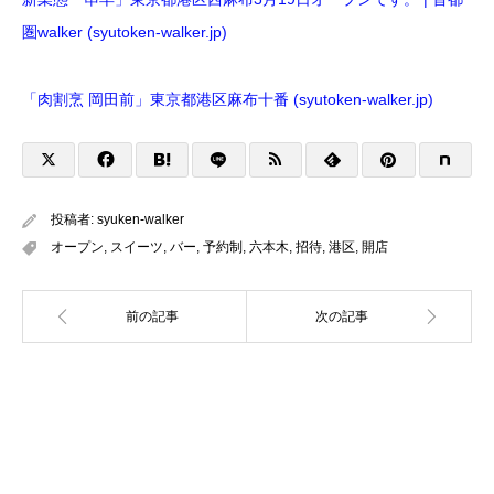
圏walker (syutoken-walker.jp)
「肉割烹 岡田前」東京都港区麻布十番 (syutoken-walker.jp)
投稿者:
syuken-walker
オープン
,
スイーツ
,
バー
,
予約制
,
六本木
,
招待
,
港区
,
開店