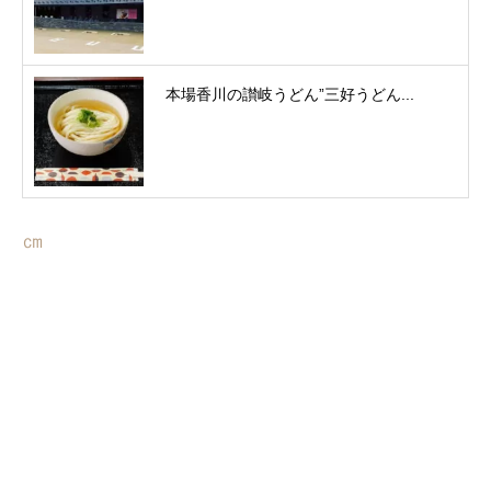
本場香川の讃岐うどん”三好うどん...
㎝