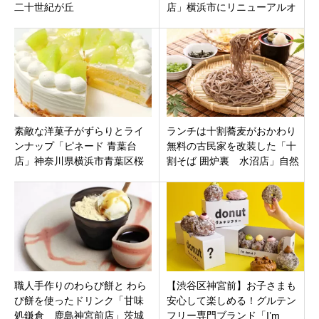
二十世紀が丘
店」横浜市にリニューアルオ
ープンした横浜赤レンガ倉庫2
号館にオープン！
素敵な洋菓子がずらりとライ
ランチは十割蕎麦がおかわり
ンナップ「ピネード 青葉台
無料の古民家を改装した「十
店」神奈川県横浜市青葉区桜
割そば 囲炉裏 水沼店」自然
台に 2021年8月1日（日）オー
豊かな桐生市黒保根町にオー
プンです
プン
職人手作りのわらび餅と わら
【渋谷区神宮前】お子さまも
び餅を使ったドリンク「甘味
安心して楽しめる！グルテン
処鎌倉 鹿島神宮前店」茨城
フリー専門ブランド「I’m