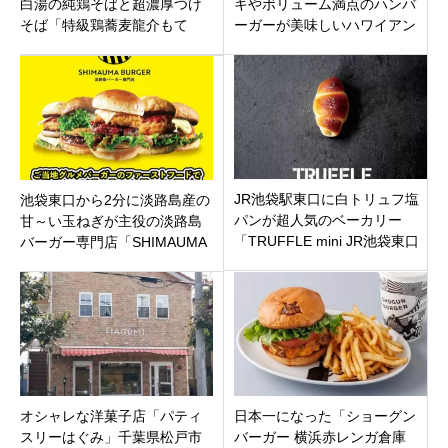
白湯の純鶏そばと超濃厚つけ
キやボリューム満点のハンバ
そば「特級鶏蕎麦龍介もて
ーガーが美味しいハワイアン
ぎ」栃木県芳賀郡茂木町
カフェ「ラ・オハナ 浦安マリ
ナイースト店」千葉県浦安市
JR池袋駅東口に白トリュフ塩
池袋東口から2分に淡路島産の
パンが超人気のベーカリー
甘～い玉ねぎが主役の淡路島
「TRUFFLE mini JR池袋東口
バーガー専門店「SHIMAUMA
店」がオープンです。
BURGER 池袋店」豊島区東池
袋にオープン！
オシャレな洋菓子店「パティ
日本一になった「ショーグン
スリーはぐみ」千葉県松戸市
バーガー 横浜赤レンガ倉庫