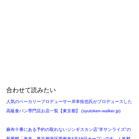
合わせて読みたい
人気のベーカリープロデューサー岸本拓也氏がプロデュースした
高級食パン専門店お店一覧【東京都】 (syutoken-walker.jp)
麻布十番にある予約の取れないジンギスカン店”羊サンライズ“の
新業態「串羊」東京都港区西麻布3月19日オープンです。 | 首都