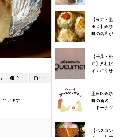
トネイルサ
ロン「ner…
【東京・墨
田区】錦糸
町の名店が
待望の復活
オープン…
【千葉・松
戸】八柱駅
すぐに幸せ
を運ぶ“鍵し
ly
Pin it
note
っぽ”の…
墨田区錦糸
しています
町の新名所
「ドーナツ
屋 おひとつ
ください…
【ベスコン