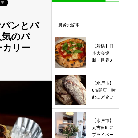
ン屋
食パンとバ
最近の記事
人気のパ
ーカリー
【船橋】日
本大会優
勝・世界3
位の実力派
が魅せる！
注…
【水戸市】
8/6開店！噛
むほど旨い
ハード系＆
酵母ベー…
【水戸市】
元吉田町に
プライベー