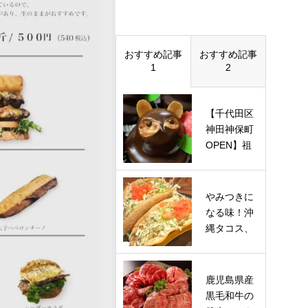
おすすめ記事
おすすめ記事
1
2
【千代田区
神田神保町
OPEN】祖
父の夢と家
族の愛が
結…
やみつきに
なる味！沖
縄タコス、
タコライス
の店
「38T…
鹿児島県産
黒毛和牛の