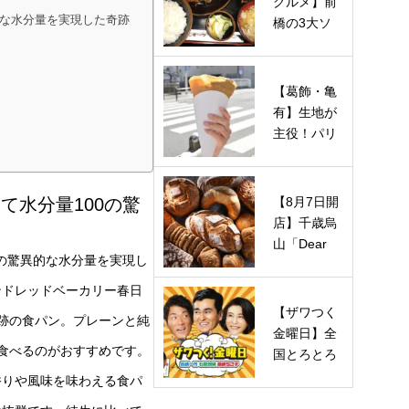
グルメ】前
的な水分量を実現した奇跡
橋の3大ソ
ウルフード
を巡る！
や…
【葛飾・亀
有】生地が
主役！パリ
パリ食感の
「マエダ…
【8月7日開
て水分量100の驚
店】千歳烏
山「Dear
0の驚異的な水分量を実現し
Bread（デ
ィアブレ
ンドレッドベーカリー春日
ッ…
【ザワつく
奇跡の食パン。プレーンと純
金曜日】全
食べるのがおすすめです。
国とろとろ
チーズグル
香りや風味を味わえる食パ
メの店は…