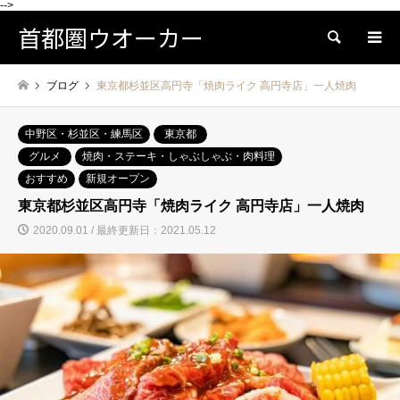
-->
首都圏ウオーカー
検索
ブログ
東京都杉並区高円寺「焼肉ライク 高円寺店」一人焼肉
中野区・杉並区・練馬区
東京都
グルメ
焼肉・ステーキ・しゃぶしゃぶ・肉料理
おすすめ
新規オープン
東京都杉並区高円寺「焼肉ライク 高円寺店」一人焼肉
2020.09.01 / 最終更新日：2021.05.12