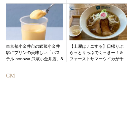
ーカリー」栃木県宇都宮市雀
男』驚愕の1kgステーキと怪し
の宮にオープン
すぎる店内
東京都小金井市の武蔵小金井
【土曜はナニする】日帰りぷ
駅にプリンの美味しい「パス
らっとりっぷでくっきー！＆
テル nonowa 武蔵小金井店」8
ファーストサマーウイカが千
月17日オープン。イベントも
葉・九十九里へ！絶品はまぐ
あり！
り＆行列ラーメン
CM