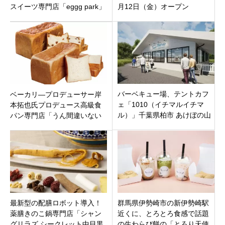
スイーツ専門店「eggg park」
月12日（金）オープン
小平市鈴木町にオープン！
バーベキュー場、テントカフ
ベーカリ―プロデューサー岸
ェ「1010（イチマルイチマ
本拓也氏プロデュース高級食
ル）」千葉県柏市 あけぼの山
パン専門店「うん間違いない
農業公園内2021年3月12日
っ！ 千歳烏山店」東京都世田
（金）オープン
谷区
最新型の配膳ロボット導入！
群馬県伊勢崎市の新伊勢崎駅
薬膳きのこ鍋専門店「シャン
近くに、とろとろ食感で話題
グリラズ シークレット中目黒
の生わらび餅の「とろり天使