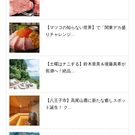
【マツコの知らない世界】で「関東デカ盛
りチャレンジ...
【土曜はナニする】鈴木亜美＆後藤真希が
長瀞へ！絶品...
【八王子市】高尾山麓に新たな癒しスポッ
ト誕生！ ク...