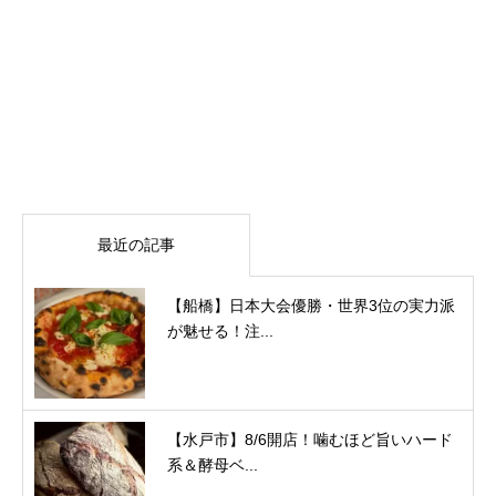
最近の記事
【船橋】日本大会優勝・世界3位の実力派
が魅せる！注...
【水戸市】8/6開店！噛むほど旨いハード
系＆酵母ベ...