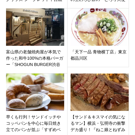
店」東京都目黒区GEMS中目
のわらびもち 伊勢崎店」が8
黒
月26日オープン
富山県の老舗焼肉屋が本気で
「天下一品 青物横丁店」東京
作った和牛100%の本格バーガ
都品川区
ー「SHOGUN BURGER渋谷
店」東京都渋谷区宇田川町
早くも行列！サンドイッチや
【サンド＆キスマイの気にな
コッペパンを中心に毎日焼き
るマン】横浜・弘明寺の衝撃
立てのパンが並ぶ「すずめベ
デカ盛り！『ねこ娘とねずみ