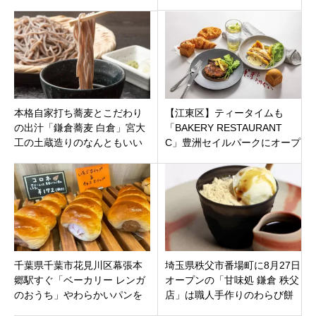
農薬小麦と全粒粉、ギーの贅
（木）オープン
沢な味わい
本格自家打ち蕎麦とこだわり
【江東区】ティータイムも
の出汁「鎌倉蕎麦 白倉」宮大
「BAKERY RESTAURANT
工の土蔵造りのなんともいい
C」豊洲セイルパークにオープ
感じのお店。神奈川県鎌倉市
ン！焼きたてパンとシェフ特
製料理を堪能
千葉県千葉市花見川区幕張本
埼玉県秩父市番場町に8月27日
郷駅すぐ「ベーカリー レンガ
オープンの「甘味処 鎌倉 秩父
のおうち」やわらかいパンを
店」は職人手作りのわらび餅
中心に焼き立てパンを提供
と わらび餅を使ったドリンク