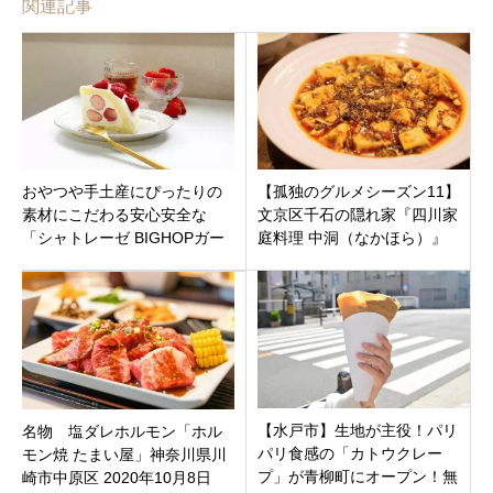
関連記事
おやつや手土産にぴったりの
【孤独のグルメシーズン11】
素材にこだわる安心安全な
文京区千石の隠れ家『四川家
「シャトレーゼ BIGHOPガー
庭料理 中洞（なかほら）』
デンモール印西店」千葉県印
へ！五郎が唸った＆麻婆豆腐
西市市原に 8月6日（金）オー
の真髄
プン
【水戸市】生地が主役！パリ
名物 塩ダレホルモン「ホル
パリ食感の「カトウクレー
モン焼 たまい屋」神奈川県川
プ」が青柳町にオープン！無
崎市中原区 2020年10月8日