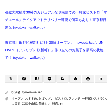
都立大駅徒歩30秒のカジュアルな３階建ての一軒家ビストロ「マ
チエール」テイクアウトデリバリー可能で個室もあり！東京都目
黒区 (syutoken-walker.jp)
東京都世田谷区桜新町に7月30日オープン。「sweets&cafe UN
LIVRE（アンリブレ 桜新町）」作り立てのお菓子を最高の状態
で！ (syutoken-walker.jp)
投稿者:
syuken-walker
オープン
,
おすすめ
,
おばんざい
,
ビストロ
,
フレンチ
,
一軒家レストラン
,
古民家
,
武蔵小山駅
,
美味しい
,
開店
,
🍛