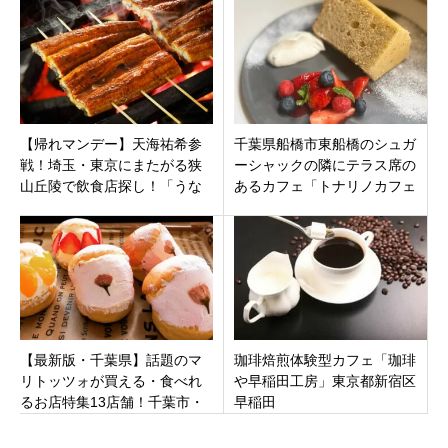
が人気！
【帰れマンデー】天海祐希参
千葉県船橋市東船橋のシュガ
戦！埼玉・東京にまたがる狭
ーシャックの隣にテラス席の
山丘陵で飲食店探し！「うな
あるカフェ「トナリノカフェ
ぎ 尽徳」の絶品鰻重と囲炉裏
by Sugar Shack」8月17日オ
焼きを堪能。
ープン
【最新版・千葉県】話題のマ
珈琲焙煎体験型カフェ「珈琲
リトッツォが買える・食べれ
や早稲田工房」東京都新宿区
るお店特集13店舗！千葉市・
早稲田
船橋市・松戸市・佐倉市・浦
安市・香取市・流山市