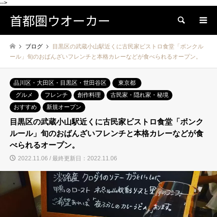
-->
首都圏ウオーカー
検索
ブログ
目黒区の武蔵小山駅近くに古民家ビストロ食堂「ボンクル
ール」旬のおばんざいフレンチと本格カレーなどが食べられるオープン。
品川区・大田区・目黒区・世田谷区
東京都
グルメ
フレンチ
創作料理
古民家・隠れ家・秘境
おすすめ
新規オープン
目黒区の武蔵小山駅近くに古民家ビストロ食堂「ボンク
ルール」旬のおばんざいフレンチと本格カレーなどが食
べられるオープン。
2022.11.06 / 最終更新日：2022.11.06