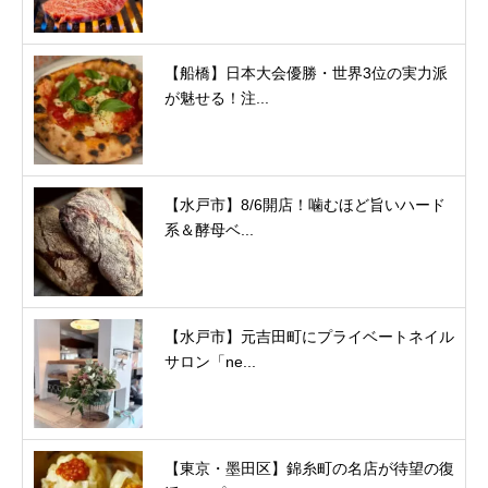
【船橋】日本大会優勝・世界3位の実力派
が魅せる！注...
【水戸市】8/6開店！噛むほど旨いハード
系＆酵母ベ...
【水戸市】元吉田町にプライベートネイル
サロン「ne...
【東京・墨田区】錦糸町の名店が待望の復