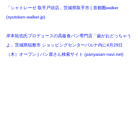
「シャトレーゼ 取手戸頭店」茨城県取手市 | 首都圏walker
(syutoken-walker.jp)
岸本拓也氏プロデュースの高級食パン専門店「歯がおどっちゃう
よ」茨城県稲敷市 ショッピングセンターパルナ内に4月29日
（木）オープン | パン屋さん検索サイト (panyasan-navi.net)