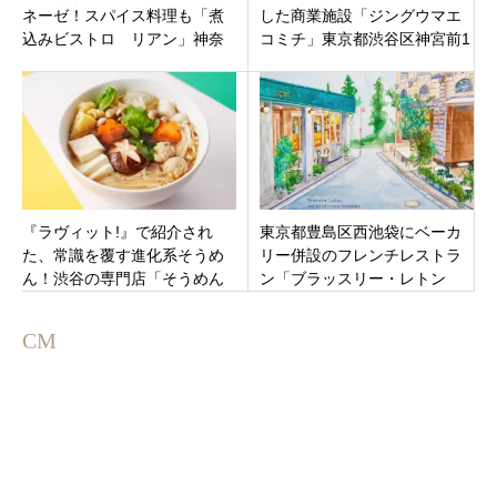
ネーゼ！スパイス料理も「煮
した商業施設「ジングウマエ
込みビストロ リアン」神奈
コミチ」東京都渋谷区神宮前1
川県川崎市幸区中幸町
丁目
『ラヴィット!』で紹介され
東京都豊島区西池袋にベーカ
た、常識を覆す進化系そうめ
リー併設のフレンチレストラ
ん！渋谷の専門店「そうめん
ン「ブラッスリー・レトン
そそそ 研究室 渋谷ヒカリエ
Brasserie Laiton」
店」
CM