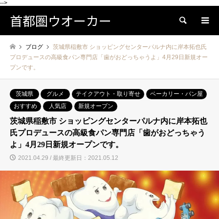
-->
首都圏ウオーカー
検索
ブログ
茨城県稲敷市 ショッピングセンターパルナ内に岸本拓也氏
プロデュースの高級食パン専門店「歯がおどっちゃうよ」4月29日新規オー
プンです。
茨城県
グルメ
テイクアウト・取り寄せ
ベーカリー・パン屋
おすすめ
人気店
新規オープン
茨城県稲敷市 ショッピングセンターパルナ内に岸本拓也
氏プロデュースの高級食パン専門店「歯がおどっちゃう
よ」4月29日新規オープンです。
2021.04.29 / 最終更新日：2021.05.12