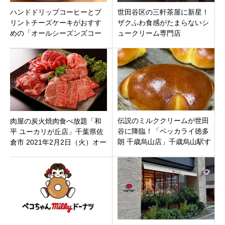
ハンドドリップコーヒーとプ
世田谷区の三軒茶屋に新星！
リントチーズケーキがおすす
ザクふわ食感がたまらないシ
めの「オールシーズンズコー
ュークリーム専門店
ヒー池袋店」豊島区西池袋
「DRIVING CREAM」がオー
プン！イートインも。
伝説のミルククリームが世田
肉屋の炭火焼肉食べ放題「和
谷に降臨！「ベッカライ徳多
平 ユーカリが丘店」千葉県佐
朗 千歳烏山店」千歳烏山駅す
倉市 2021年2月2日（火）オー
ぐに5月27日に誕生
プン