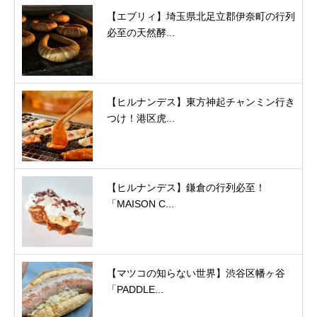
【エブリィ】埼玉県北足立郡伊奈町の行列
必至の天然酵...
【ヒルナンデス】東方神起チャンミン行き
つけ！港区虎...
【ヒルナンデス】鎌倉の行列必至！
「MAISON C...
【マツコの知らない世界】渋谷区幡ヶ谷
「PADDLE...