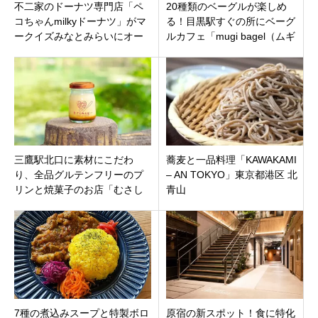
不二家のドーナツ専門店「ペ
20種類のベーグルが楽しめ
コちゃんmilkyドーナツ」がマ
る！目黒駅すぐの所にベーグ
ークイズみなとみらいにオー
ルカフェ「mugi bagel（ムギ
プン！限定ドリンクや福袋も
ベーグル）」オープン！モー
登場
ニングも
三鷹駅北口に素材にこだわ
蕎麦と一品料理「KAWAKAMI
り、全品グルテンフリーのプ
– AN TOKYO」東京都港区 北
リンと焼菓子のお店「むさし
青山
のルビー」東京都武蔵野市10
月22日オープン
7種の煮込みスープと特製ボロ
原宿の新スポット！食に特化