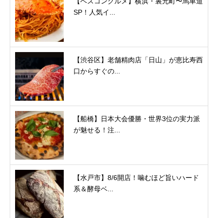
【ベスコングルメ】横浜・裏元町〜馬車道
SP！人気イ...
【渋谷区】老舗精肉店「日山」が恵比寿西
口からすぐの...
【船橋】日本大会優勝・世界3位の実力派
が魅せる！注...
【水戸市】8/6開店！噛むほど旨いハード
系＆酵母ベ...