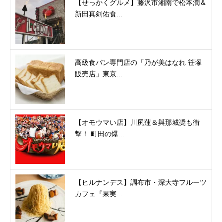
【せっかくグルメ】藤沢市湘南で松本潤＆
新田真剣佑食...
高級食パン専門店の「乃が美はなれ 笹塚
販売店」東京...
【オモウマい店】川尻蓮＆與那城奨も衝
撃！ 町田の爆...
【ヒルナンデス】調布市・深大寺フルーツ
カフェ『果実...