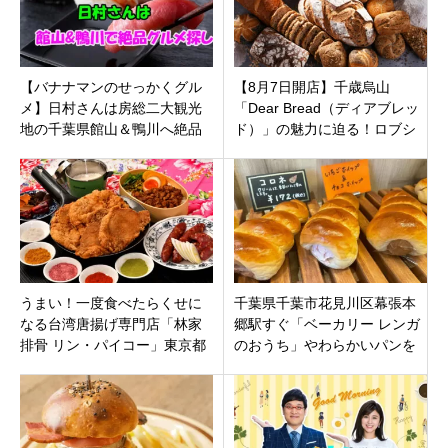
【バナナマンのせっかくグル
【8月7日開店】千歳烏山
メ】日村さんは房総二大観光
「Dear Bread（ディアブレッ
地の千葉県館山＆鴨川へ絶品
ド）」の魅力に迫る！ロブシ
グルメ探し！地魚寿司や絶品
ョン元料理長が届ける伝統の
オムライス
フランスパン
うまい！一度食べたらくせに
千葉県千葉市花見川区幕張本
なる台湾唐揚げ専門店「林家
郷駅すぐ「ベーカリー レンガ
排骨 リン・パイコー」東京都
のおうち」やわらかいパンを
台東区浅草
中心に焼き立てパンを提供