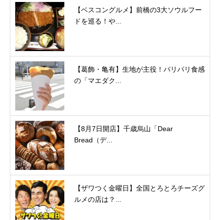
【ベスコングルメ】前橋の3大ソウルフー
ドを巡る！や...
【葛飾・亀有】生地が主役！パリパリ食感
の「マエダク...
【8月7日開店】千歳烏山「Dear
Bread（デ...
【ザワつく金曜日】全国とろとろチーズグ
ルメの店は？...