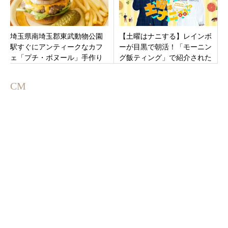
埼玉県南埼玉郡東武動物公園
【土曜はナニする】レインボ
駅すぐにアンティークなカフ
ーが目黒で朝活！「モーニン
ェ「プチ・ボヌール」手作り
グ飯ティング」で紹介された
ケーキとお理事なハンバーガ
絶品朝ごはんまとめ（2026年
ー！9月23日オープン。
7月18日放送）
CM