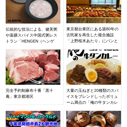
東京都台東区にある築80年の
伝統的な技法による、健美粥
古民家を再生した複合施設
や薬膳スパイス中国式粥レス
「上野桜木あたり」にパンと
トラン「HENGEN（ヘンゲ
お菓子「Think（シンク）」オ
ン）」台東区北上野にオープ
ープン
ン！
完全予約制麻布十番「黒十
大量の玉ねぎと20種類のスパ
庵」東京都港区
イスをブレンドしったボリュ
ーム満点の「俺の牛タンカレ
ー食ってみな。」川崎市川崎
区