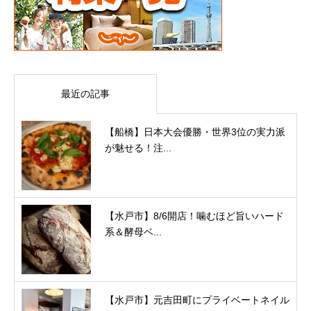
最近の記事
【船橋】日本大会優勝・世界3位の実力派
が魅せる！注...
【水戸市】8/6開店！噛むほど旨いハード
系＆酵母ベ...
【水戸市】元吉田町にプライベートネイル