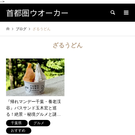
-->
首都圏ウオーカー
検索
ブログ
ざるうどん
ざるうどん
『帰れマンデー千葉・養老渓
谷』バスサンド玉木宏と巡
る！絶景・秘境グルメと謎の
開運神様像を目指す旅。お代
千葉県
グルメ
わりジェラートも
おすすめ