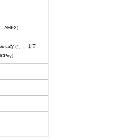
CB、AMEX）
uicaなど）、楽天
ICPay）