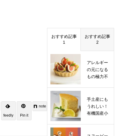
おすすめ記事
おすすめ記事
1
2
アレルギー
の元になる
もの極力不
使用「焼か
ない」ロ…
手土産にも
うれしい！
note
有機国産小
feedly
Pin it
麦を使用し
たシフォ…