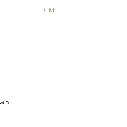
CM
AoLE/