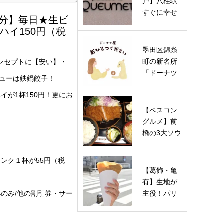
戸】八柱駅
すぐに幸せ
1分】毎日★生ビ
を運ぶ“鍵し
ハイ150円（税
っぽ”の…
墨田区錦糸
町の新名所
コンセプトに【安い】・
「ドーナツ
ューは鉄鍋餃子！
屋 おひとつ
イが1杯150円！更にお
ください…
【ベスコン
グルメ】前
橋の3大ソウ
ルフードを
巡る！や…
リンク１杯が55円（税
【葛飾・亀
有】生地が
主役！パリ
のみ/他の割引券・サー
パリ食感の
「マエダ…