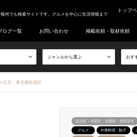
トップペ
情報何でも検索サイトです。グルメを中心に生活情報まで
ブログ一覧
お問い合わせ
掲載依頼・取材依頼
ジャンルから選ぶ
おす
由ヶ丘店」東京都目黒区
品川区・大田区・目黒区・世田谷区
グルメ
中華料理・餃子