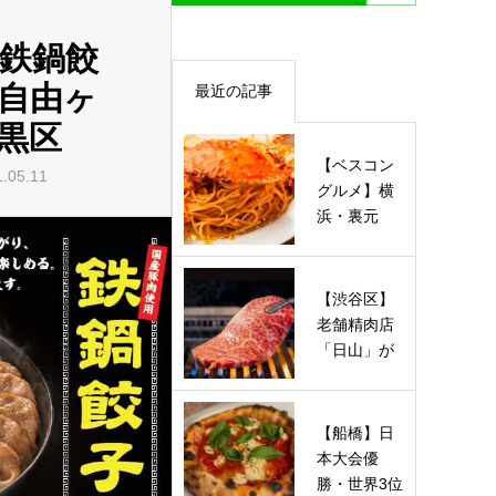
鉄鍋餃
 自由ヶ
最近の記事
黒区
【ベスコン
.05.11
グルメ】横
浜・裏元
町〜馬車道
SP！人気
イ…
【渋谷区】
老舗精肉店
「日山」が
恵比寿西口
からすぐ…
【船橋】日
本大会優
勝・世界3位