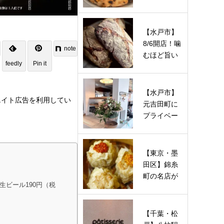
の実力派が
魅せる！
注…
【水戸市】
8/6開店！噛
note
むほど旨い
feedly
Pin it
ハード系＆
酵母ベー…
【水戸市】
エイト広告を利用してい
元吉田町に
プライベー
トネイルサ
ロン「ner…
【東京・墨
田区】錦糸
町の名店が
生ビール190円（税
待望の復活
オープン…
【千葉・松