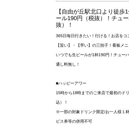
【自由が丘駅北口より徒歩
ール190円（税抜）！チュー
抜）！
365日毎日行きたい！行ける！お店を
【旨い】・【早い】の三拍子！看板メニ
いつでも生ビールが1杯190円！チューハ
通し料無し！
■ハッピーアワー
15時から18時までのご来店で最初のド
込）！
※一部の対象ドリンク限定/お一人様１杯
ビス券等の併用不可