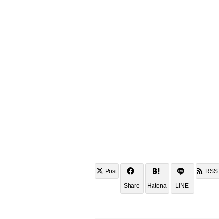
Post
RSS
Share
Hatena
LINE