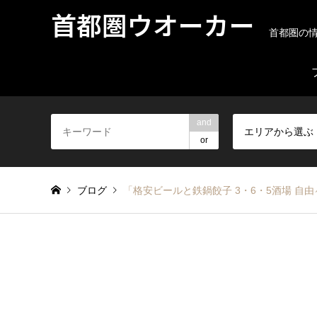
首都圏ウオーカー
首都圏の
and
エリアから選ぶ
or
ブログ
「格安ビールと鉄鍋餃子 3・6・5酒場 自