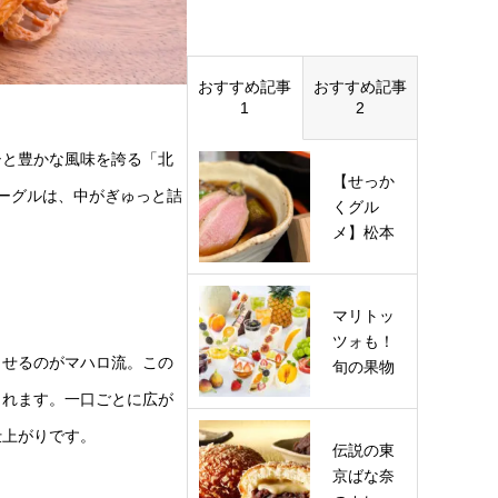
おすすめ記事
おすすめ記事
1
2
シと豊かな風味を誇る「北
【せっか
ベーグルは、中がぎゅっと詰
くグル
メ】松本
潤＆新田
真剣佑が
藤沢市で
マリトッ
知…
ツォも！
させるのがマハロ流。この
旬の果物
を ふんだ
されます。一口ごとに広が
んに使用
仕上がりです。
した人
伝説の東
気…
京ばな奈