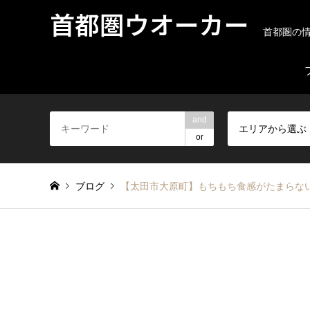
首都圏ウオーカー
首都圏の
and
エリアから選ぶ
or
ブログ
【太田市大原町】もちもち食感がたまらない！