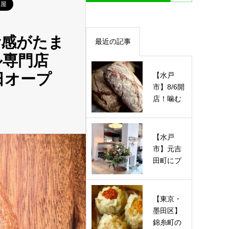
ン屋
食感がたま
最近の記事
ル専門店
7日オープ
【水戸
市】8/6開
店！噛む
ほど旨い
ハード系
＆酵母ベ
【水戸
ー…
市】元吉
田町にプ
ライベー
トネイル
サロン
【東京・
「ner…
墨田区】
錦糸町の