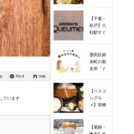
名店が待
望の復活
オープ
【千葉・
ン…
松戸】八
柱駅すぐ
に幸せを
運ぶ“鍵し
っぽ”の…
墨田区錦
糸町の新
名所「ド
ーナツ屋
ly
Pin it
note
おひとつ
くださ
【ベスコ
い…
ングル
しています
メ】前橋
の3大ソウ
ルフード
を巡る！
【葛飾・
や…