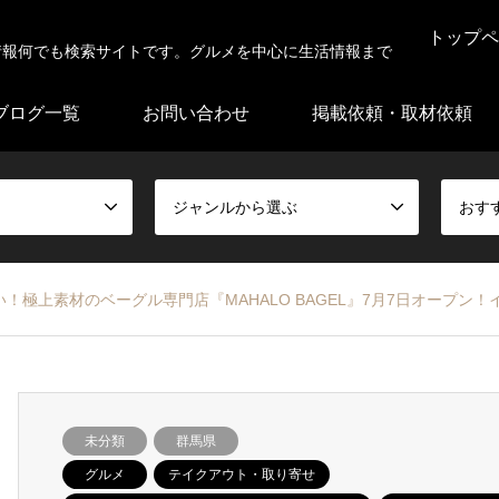
トップペ
情報何でも検索サイトです。グルメを中心に生活情報まで
ブログ一覧
お問い合わせ
掲載依頼・取材依頼
ジャンルから選ぶ
おす
極上素材のベーグル専門店『MAHALO BAGEL』7月7日オープン！
未分類
群馬県
グルメ
テイクアウト・取り寄せ