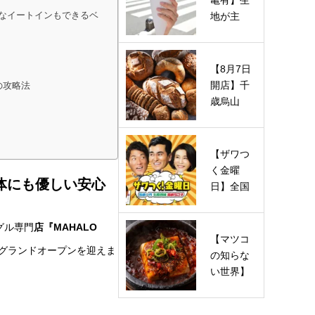
亀有】生
なイートインもできるベ
地が主
役！パリ
パリ食感
の「マエ
【8月7日
ダ…
開店】千
の攻略法
歳烏山
「Dear
Bread（デ
ィアブレ
【ザワつ
ッ…
く金曜
体にも優しい安心
日】全国
とろとろ
チーズグ
グル専門
店『MAHALO
ルメの店
【マツコ
のグランドオープンを迎えま
は…
の知らな
い世界】
麻婆豆腐
の世界で