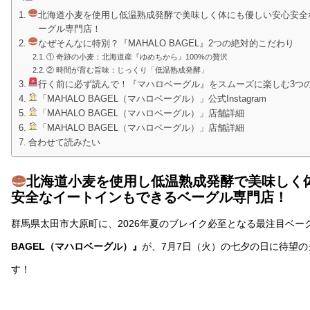
北海道小麦を使用し低温熟成発酵で美味しく体にも優しい安心安全
ーグル専門店！
なぜそんなに特別？『MAHALO BAGEL』2つの絶対的こだわり
① 奇跡の小麦：北海道産『ゆめちから』100%の贅沢
② 時間が育む旨味：じっくり「低温熟成発酵」
行く前に必ず読んで！『マハロベーグル』をスムーズに楽しむ3つ
「MAHALO BAGEL（マハロベーグル）」公式Instagram
「MAHALO BAGEL（マハロベーグル）」店舗詳細
「MAHALO BAGEL（マハロベーグル）」店舗詳細
合わせて読みたい
北海道小麦を使用し低温熟成発酵で美味しく
安全なイートインもできるベーグル専門店！
群馬県太田市大原町に、2026年夏のブレイク必至となる最注目ベー
BAGEL（マハロベーグル）』
が、7月7日（火）の七夕の日に待望
す！