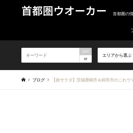
首都圏ウオーカー
首都圏の
and
エリアから選ぶ
or
ブログ
【旅サラダ】茨城鹿嶋市＆鉾田市のこれウ