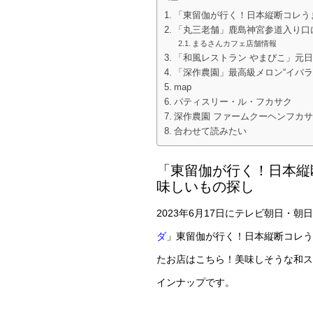
「東留伽が行く！日本縦断コレう
「丸三老舗」鹿島神宮参道入り口に
まるさんカフェ店舗情報
「和風レストラン やまびこ」元
「深作農園」最高級メロン“イバラ
map
パティスリー・ル・フカサク
深作農園 ファームクーヘンフカ
合わせて読みたい
「東留伽が行く！日本縦
味しいもの探し
2023年6月17日にテレビ朝日・
ダ
」東留伽が行く！日本縦断コレう
たお店はこちら！美味しそうな和ス
インナップです。