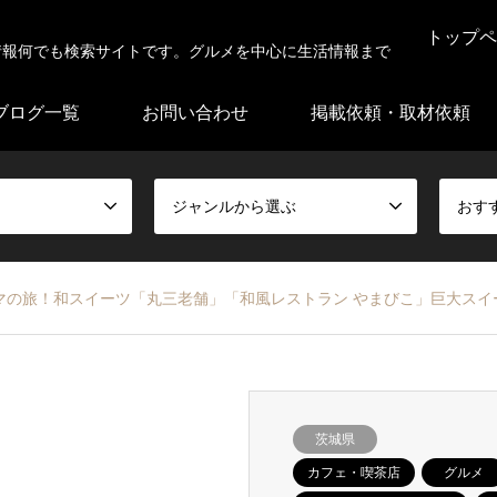
トップペ
情報何でも検索サイトです。グルメを中心に生活情報まで
ブログ一覧
お問い合わせ
掲載依頼・取材依頼
ジャンルから選ぶ
おす
マの旅！和スイーツ「丸三老舗」「和風レストラン やまびこ」巨大スイ
茨城県
カフェ・喫茶店
グルメ