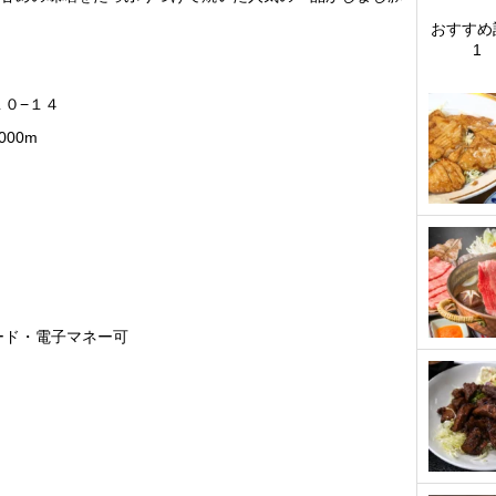
おすすめ
1
０−１４
00m
ード・電子マネー可