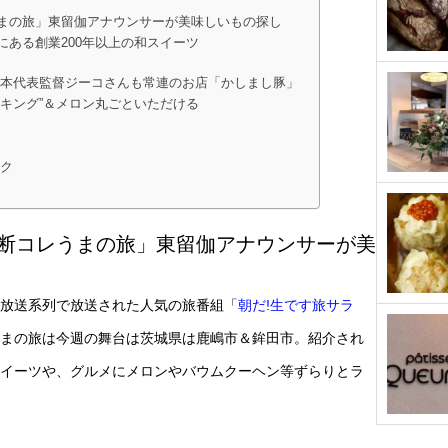
まの旅」東留伽アナウンサーが美味しいもの探し
ある創業200年以上の和スイーツ
日本代表監督ジーコさんも常連のお店「かしまし豚」
キング”＆メロン丸ごといただける
サク
断コレうまの旅」東留伽アナウンサーが美
朝日放送系列で放送された人気の旅番組「
朝だ!生です旅サラ
まの旅は今週の舞台は茨城県は鹿嶋市＆鉾田市。紹介され
イーツや、グルメにメロンやバウムクーヘン等ずらりとラ