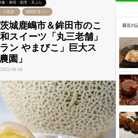
和食・寿司・割烹・天ぷら
人気店
絶対行きたい
茨城鹿嶋市＆鉾田市のこ
最近の
和スイーツ「丸三老舗」
ラン やまびこ」巨大ス
農園」
023.06.18