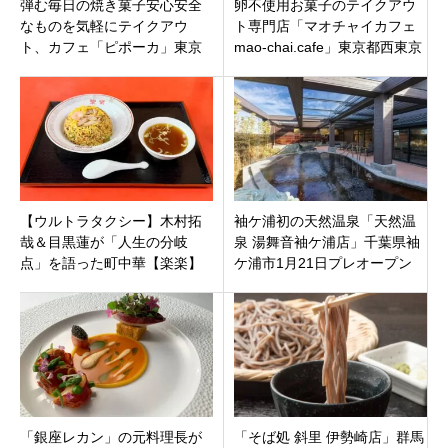
弾む毎日の焼き菓子安心安全
卵不使用お菓子のテイクアウ
なものを気軽にテイクアウ
ト専門店「マオチャイカフェ
ト、カフェ「ピポーカ」東京
mao-chai.cafe」東京都西東京
都墨田区京島
市
【ウルトラタクシー】木村拓
袖ケ浦初の天然温泉「天然温
哉＆目黒蓮が「人生の分岐
泉 湯舞音袖ケ浦店」千葉県袖
点」を語った町中華【楽楽】
ケ浦市1月21日プレオープン
老舗が愛される理由と絶品
「揚げワンタン」
「銀座レカン」の元料理長が
「そば処 斜里 伊勢崎店」群馬