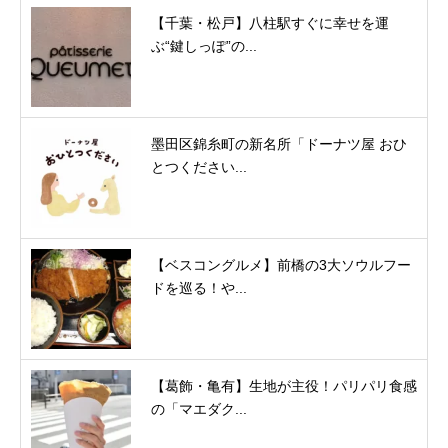
【千葉・松戸】八柱駅すぐに幸せを運
ぶ“鍵しっぽ”の...
墨田区錦糸町の新名所「ドーナツ屋 おひ
とつください...
【ベスコングルメ】前橋の3大ソウルフー
ドを巡る！や...
【葛飾・亀有】生地が主役！パリパリ食感
の「マエダク...