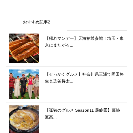
おすすめ記事2
【帰れマンデー】天海祐希参戦！埼玉・東
京にまたがる...
【せっかくグルメ】神奈川県三浦で岡田将
生＆染谷将太...
【孤独のグルメ Season11 最終回】葛飾
区高...