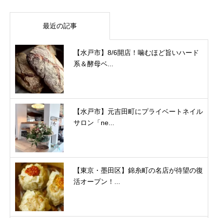
最近の記事
【水戸市】8/6開店！噛むほど旨いハード
系＆酵母ベ...
【水戸市】元吉田町にプライベートネイル
サロン「ne...
【東京・墨田区】錦糸町の名店が待望の復
活オープン！...