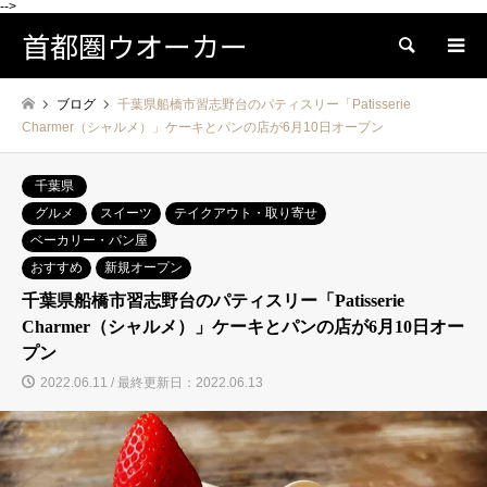
-->
首都圏ウオーカー
検索
ブログ
千葉県船橋市習志野台のパティスリー「Patisserie
Charmer（シャルメ）」ケーキとパンの店が6月10日オープン
千葉県
グルメ
スイーツ
テイクアウト・取り寄せ
ベーカリー・パン屋
おすすめ
新規オープン
千葉県船橋市習志野台のパティスリー「Patisserie
Charmer（シャルメ）」ケーキとパンの店が6月10日オー
プン
2022.06.11 / 最終更新日：2022.06.13