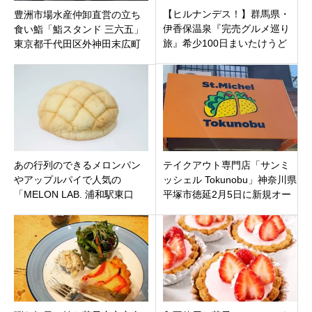
【ヒルナンデス！】群馬県・
豊洲市場水産仲卸直営の立ち
伊香保温泉『完売グルメ巡り
食い鮨「鮨スタンド 三六五」
旅』希少100日まいたけうど
東京都千代田区外神田末広町
ん・赤城牛ハンバーグ・濃厚
駅3分
カルボナーラ！
あの行列のできるメロンパン
テイクアウト専門店「サンミ
やアップルパイで人気の
ッシェル Tokunobu」神奈川県
「MELON LAB. 浦和駅東口
平塚市徳延2月5日に新規オー
店」さいたま市浦和区浦和駅
プンです。
東口徒歩2分にオープン！