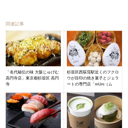
関連記事
「名代秘伝の味 大阪じゅげむ
杉並区西荻窪駅近くのフクロ
高円寺店」東京都杉並区 高円
ウが目印の焼き菓子とジェラ
寺
ートの専門店「mUni（ム
ニ）」オープン！幸せを届け
るこだわりの逸品