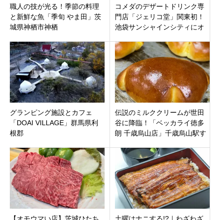
職人の技が光る！季節の料理
コメダのデザートドリンク専
と新鮮な魚「季旬 やま田」茨
門店「ジェリコ堂」関東初！
城県神栖市神栖
池袋サンシャインシティにオ
ープン。1,000通り以上の“飲
むくつろぎ”
グランピング施設とカフェ
伝説のミルククリームが世田
「DOAI VILLAGE」群馬県利
谷に降臨！「ベッカライ徳多
根郡
朗 千歳烏山店」千歳烏山駅す
ぐに5月27日に誕生
【オモウマい店】茨城ひたち
土曜はナニする!?｜わざわざ