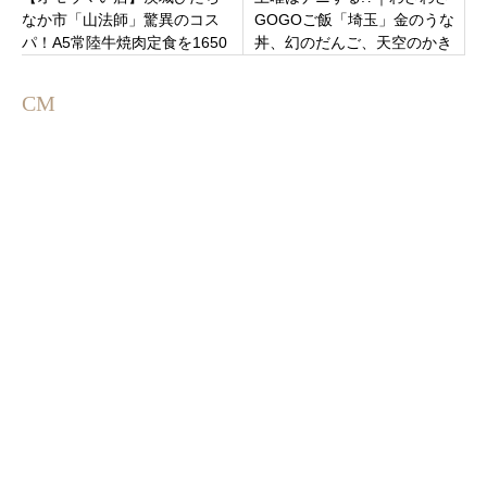
なか市「山法師」驚異のコス
GOGOご飯「埼玉」金のうな
パ！A5常陸牛焼肉定食を1650
丼、幻のだんご、天空のかき
円で堪能できる77歳で創業の
氷、宙飛ぶ体験！紹介情報ま
ワンオペ店
とめ
CM