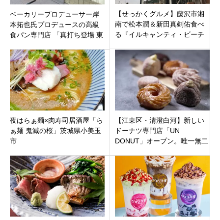
【せっかくグルメ】藤沢市湘
ベーカリープロデューサー岸
南で松本潤＆新田真剣佑食べ
本拓也氏プロデュースの高級
る『イルキャンティ・ビーチ
食パン専門店 「真打ち登場 東
ェ』オーシャンビューのしら
大島店」東京都江東区大島に7
すピザとニョッキ
月21日オープンです。
夜はらぁ麺×肉寿司居酒屋「ら
【江東区・清澄白河】新しい
ぁ麺 鬼滅の桜」茨城県小美玉
ドーナツ専門店「UN
市
DONUT」オープン。唯一無二
のドーナツ体験を、あなた
に。