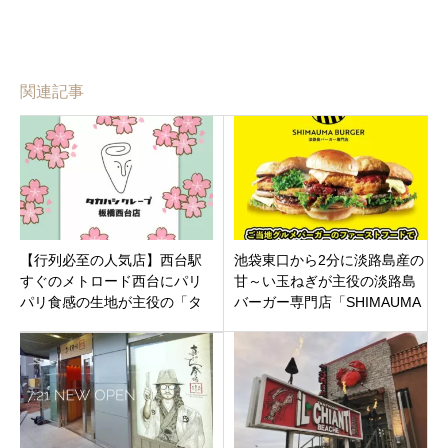
関連記事
【行列必至の人気店】西台駅
池袋東口から2分に淡路島産の
すぐのメトロード西台にパリ
甘～い玉ねぎが主役の淡路島
パリ食感の生地が主役の「タ
バーガー専門店「SHIMAUMA
カハシクレープ板橋西台店」
BURGER 池袋店」豊島区東池
オープン！
袋にオープン！