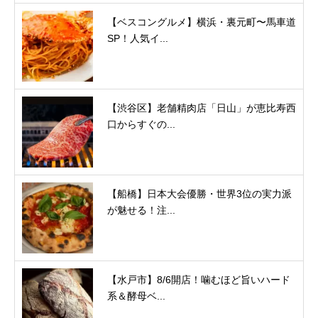
【ベスコングルメ】横浜・裏元町〜馬車道
SP！人気イ...
【渋谷区】老舗精肉店「日山」が恵比寿西
口からすぐの...
【船橋】日本大会優勝・世界3位の実力派
が魅せる！注...
【水戸市】8/6開店！噛むほど旨いハード
系＆酵母ベ...