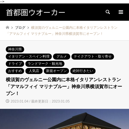
-->
首都圏ウオーカー
検索
ブログ
横須賀のヴェルニー公園内に本格イタリアンレストラン
「アマルフィイ マリナブルー」神奈川県横須賀市にオープン！
神奈川県
イタリアン・スペイン料理
グルメ
テイクアウト・取り寄せ
ドライブ
ランドマーク・観光地
おすすめ
人気店
新規オープン
絶対行きたい
横須賀のヴェルニー公園内に本格イタリアンレストラン
「アマルフィイ マリナブルー」神奈川県横須賀市にオー
プン！
2023.01.04 / 最終更新日：2023.01.05