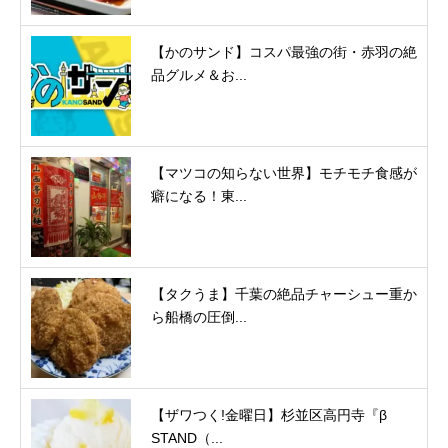
【かのサンド】コスパ最強の街・赤羽の絶
品グルメ＆お...
【マツコの知らない世界】モチモチ食感が
癖になる！東...
【タクうま】千葉の絶品チャーシュー重か
ら船橋の圧倒...
【ザワつく!金曜日】杉並区高円寺『β
STAND（...