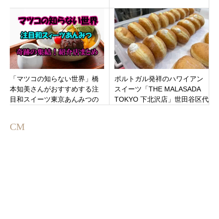
居酒屋「寄(ヨセ)」東京都渋谷
北沢」東京都世田谷区に8月20
区代々木
日オープン。
「マツコの知らない世界」橋
ポルトガル発祥のハワイアン
本知美さんがおすすめする注
スイーツ「THE MALASADA
目和スイーツ東京あんみつの
TOKYO 下北沢店」世田谷区代
世界！名店集結で紹介された
沢の下北沢駅にオープン
お店まとめ
CM