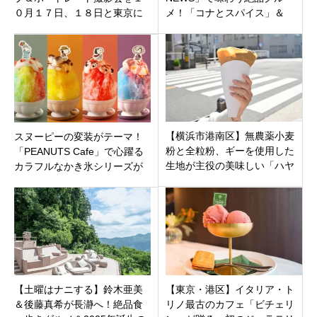
０月１７日、１８日と東京に
メ！「コナとスパイス」＆
て開催
「いとこのドーナツ」徹底解
説。
【横浜市港南区】無農薬小麦
スヌーピーの変装がテーマ！
粉と全粒粉、ギーを使用した
「PEANUTS Cafe」で心躍る
生地が主役の美味しい「ハヤ
カラフルなかき氷シリーズが
シクレープ」オープン
原宿・名古屋・大阪・神戸で
登場
【土曜はナニする】鈴木亜美
【東京・港区】イタリア・ト
＆後藤真希が長瀞へ！絶品食
リノ最古のカフェ「ビチェリ