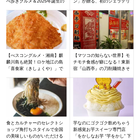
べ歩きグルメ＆2025年誕生の
ン」が贈る、初のジェラテリ
新絶景スポットまとめ【ぷら
アがニュウマン高輪に誕生！
っとりっぷ】
【べスコングルメ・湘南】麒
【マツコの知らない世界】モ
麟川島も絶賛！ロケ地江の島
チモチ食感が癖になる！東新
「喜食家（きしょくや）」で
宿『山西亭』の刀削麺焼きそ
味わう絶品しらす海鮮丼とア
ば＆絶品山西料理。世界の焼
ジフライ
きそばの世界！
食とカルチャーのセレクトシ
芋なのにゴクゴク飲めちゃう
ョップ角打ちスタイルで全国
新感覚お芋スイーツ専門店
の美味しいものがいただける
「をかしなお芋 “芋をかし” 下