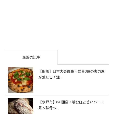
最近の記事
【船橋】日本大会優勝・世界3位の実力派
が魅せる！注...
【水戸市】8/6開店！噛むほど旨いハード
系＆酵母ベ...