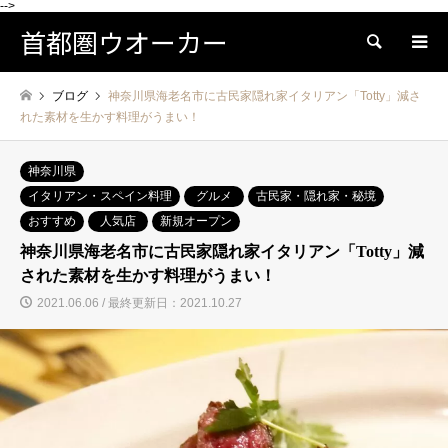
-->
首都圏ウオーカー
検索
ブログ
神奈川県海老名市に古民家隠れ家イタリアン「Totty」減さ
れた素材を生かす料理がうまい！
神奈川県
イタリアン・スペイン料理
グルメ
古民家・隠れ家・秘境
おすすめ
人気店
新規オープン
神奈川県海老名市に古民家隠れ家イタリアン「Totty」減
された素材を生かす料理がうまい！
2021.06.06 / 最終更新日：2021.10.27