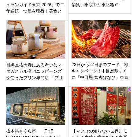
ュランガイド東京 2026』で二
楽笑」東京都江東区亀戸
年連続一つ星を獲得！美食と
してのパスタを追求する新富
町の注目店
23日から27日までフード半額
目黒区祐天寺にある希少なマ
キャンペーン！中目黒駅すぐ
ダガスカル産バニラビーンズ
に「中目黒 焼肉はなび」東京
を使ったプリン専門店 「プリ
都目黒区上目黒にオープン！
ン堂」想像を越えるなめらか
プリンが人気
栃木県さくら市 「THE
【マツコの知らない世界】モ