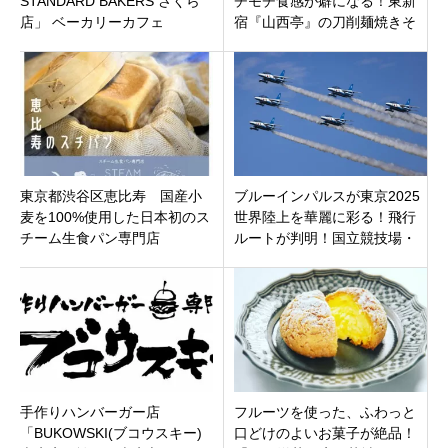
STANDARD BAKERS さくら
チモチ食感が癖になる！東新
店」 ベーカリーカフェ
宿『山西亭』の刀削麺焼きそ
ば＆絶品山西料理。世界の焼
きそばの世界！
東京都渋谷区恵比寿 国産小
ブルーインパルスが東京2025
麦を100%使用した日本初のス
世界陸上を華麗に彩る！飛行
チーム生食パン専門店
ルートが判明！国立競技場・
「STEAM BREAD EBISU(スチ
スカイツリー・東京タワー。
ームブレッド エビス)」
撮影ポイントも
手作りハンバーガー店
フルーツを使った、ふわっと
「BUKOWSKI(ブコウスキー)
口どけのよいお菓子が絶品！