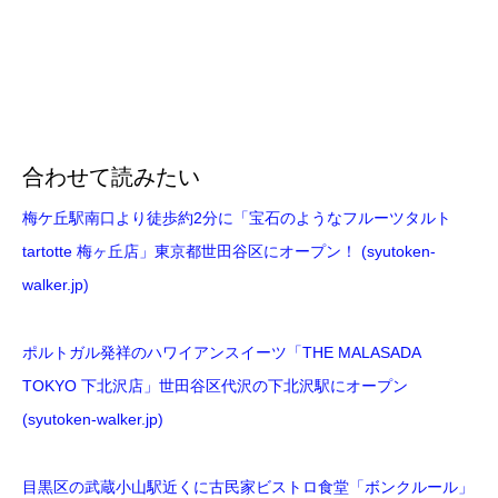
合わせて読みたい
梅ケ丘駅南口より徒歩約2分に「宝石のようなフルーツタルト
tartotte 梅ヶ丘店」東京都世田谷区にオープン！ (syutoken-
walker.jp)
ポルトガル発祥のハワイアンスイーツ「THE MALASADA
TOKYO 下北沢店」世田谷区代沢の下北沢駅にオープン
(syutoken-walker.jp)
目黒区の武蔵小山駅近くに古民家ビストロ食堂「ボンクルール」