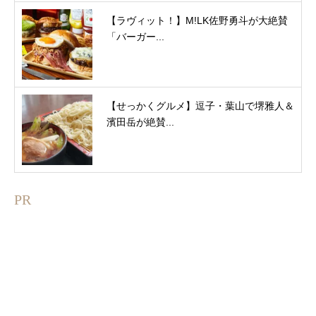
【ラヴィット！】M!LK佐野勇斗が大絶賛
「バーガー...
【せっかくグルメ】逗子・葉山で堺雅人＆
濱田岳が絶賛...
PR