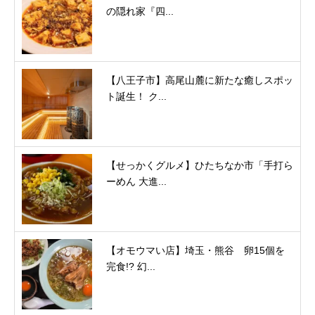
の隠れ家『四...
【八王子市】高尾山麓に新たな癒しスポッ
ト誕生！ ク...
【せっかくグルメ】ひたちなか市「手打ら
ーめん 大進...
【オモウマい店】埼玉・熊谷 卵15個を
完食!? 幻...