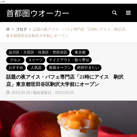
-->
首都圏ウオーカー
検索
ブログ
話題の夜アイス・パフェ専門店「21時にアイス 駒沢店」
東京都世田谷区駒沢大学前にオープン
品川区・大田区・目黒区・世田谷区
東京都
グルメ
スイーツ
テイクアウト・取り寄せ
おすすめ
人気店
新規オープン
絶対行きたい
話題の夜アイス・パフェ専門店「21時にアイス 駒沢
店」東京都世田谷区駒沢大学前にオープン
2023.04.26 / 最終更新日：2023.05.05