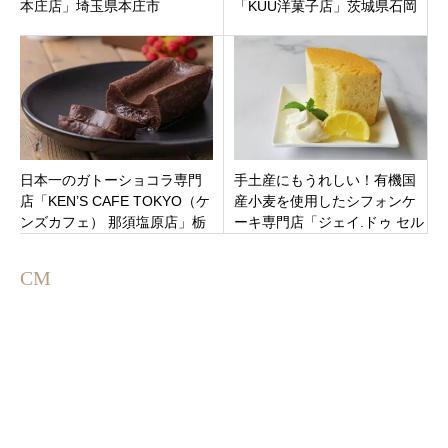
本庄店」埼玉県本庄市
「KUU洋菓子店」茨城県石岡
市石岡
日本一のガトーショコラ専門
手土産にもうれしい！有機国
店「KEN’S CAFE TOKYO（ケ
産小麦を使用したシフォンケ
ンズカフェ） 那須塩原店」栃
ーキ専門店「ジェイ.ドゥ セル
木県那須塩原市に
クル」神奈川県横浜市青葉区
あざみ野駅近く
CM