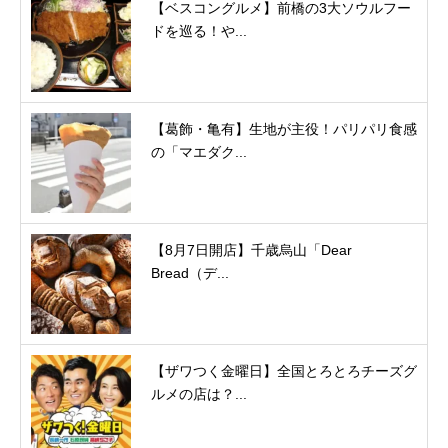
【ベスコングルメ】前橋の3大ソウルフー
ドを巡る！や...
【葛飾・亀有】生地が主役！パリパリ食感
の「マエダク...
【8月7日開店】千歳烏山「Dear
Bread（デ...
【ザワつく金曜日】全国とろとろチーズグ
ルメの店は？...