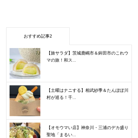
おすすめ記事2
【旅サラダ】茨城鹿嶋市＆鉾田市のこれウ
マの旅！和ス...
【土曜はナニする】相武紗季＆たんぽぽ川
村が巡る！千...
【オモウマい店】神奈川・三浦のデカ盛り
聖地「まるい...