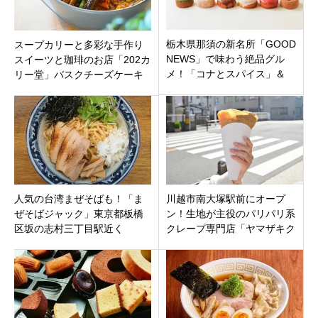
栃木県那須の新名所「GOOD
スープカリーと多彩な手作り
NEWS」で味わう絶品グル
スイーツと珈琲のお店「202カ
メ！「コナとスパイス」＆
リー堂」バスクチーズケーキ
「いとこのドーナツ」徹底解
が最高！東京都世田谷区下北
説。
沢駅すぐに
人気の台湾まぜそばも！「ま
川越市南大塚駅前にオープ
ぜそばジャック」東京都板橋
ン！生地が主役のパリパリ系
区坂の志村三丁目駅近く
クレープ専門店「ヤマザキク
レープ」国産農薬不使用小麦
粉と全粒粉の味わい