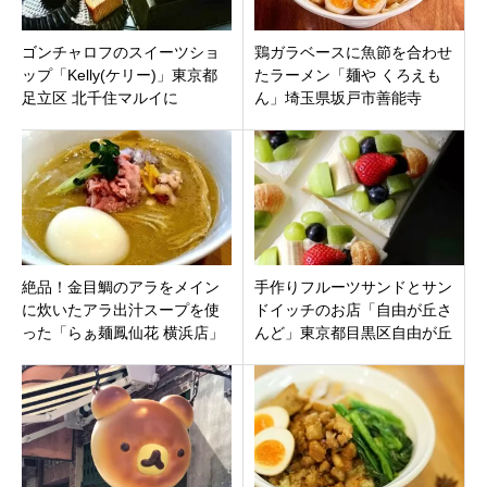
ゴンチャロフのスイーツショ
鶏ガラベースに魚節を合わせ
ップ「Kelly(ケリー)」東京都
たラーメン「麺や くろえも
足立区 北千住マルイに
ん」埼玉県坂戸市善能寺
絶品！金目鯛のアラをメイン
手作りフルーツサンドとサン
に炊いたアラ出汁スープを使
ドイッチのお店「自由が丘さ
った「らぁ麺鳳仙花 横浜店」
んど」東京都目黒区自由が丘
神奈川県横浜市西区
駅すぐに3月22日プレオープン