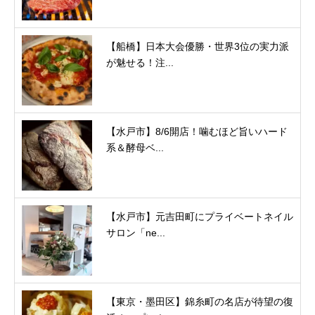
【船橋】日本大会優勝・世界3位の実力派
が魅せる！注...
【水戸市】8/6開店！噛むほど旨いハード
系＆酵母ベ...
【水戸市】元吉田町にプライベートネイル
サロン「ne...
【東京・墨田区】錦糸町の名店が待望の復