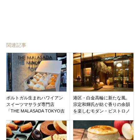
関連記事
ポルトガル生まれハワイアン
港区・白金高輪に新たな風。
スイーツマサラダ専門店
宗定和輝氏が紡ぐ香りの余韻
「THE MALASADA TOKYO吉
を楽しむモダン・ビストロノ
祥寺店」武蔵野市吉祥寺本町
ミー『Sillage（シヤージ
オープン
ュ）』がオープン