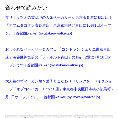
合わせて読みたい
マリトッツオの震源地の人気ベーカリーが東京表参道に初出店！
「アマムダコタン表参道店」東京都港区北青山に10月1日オープ
ン。 | 首都圏walker (syutoken-walker.jp)
おしゃれなベーカリー＆カフェ 「ゴントラン シェリエ東京⻘山
店」渋谷区神宮前の「ラ・ポルト青山」の1階・2階に7月10日オ
ープンです | 首都圏walker (syutoken-walker.jp)
大人気のヴィーガン焼き菓子とこだわりドリンクを！ベイクショ
ップ「オブゴベイカー Edo St.店」東京都中央区日本橋小伝馬町6
月1日オープンです。 | 首都圏walker (syutoken-walker.jp)