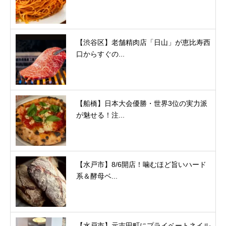
【渋谷区】老舗精肉店「日山」が恵比寿西
口からすぐの...
【船橋】日本大会優勝・世界3位の実力派
が魅せる！注...
【水戸市】8/6開店！噛むほど旨いハード
系＆酵母ベ...
【水戸市】元吉田町にプライベートネイル