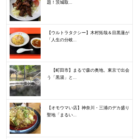
題！茨城取...
【ウルトラタクシー】木村拓哉＆目黒蓮が
「人生の分岐...
【町田市】まるで森の奥地。東京で出会
う「黒湯」と...
【オモウマい店】神奈川・三浦のデカ盛り
聖地「まるい...