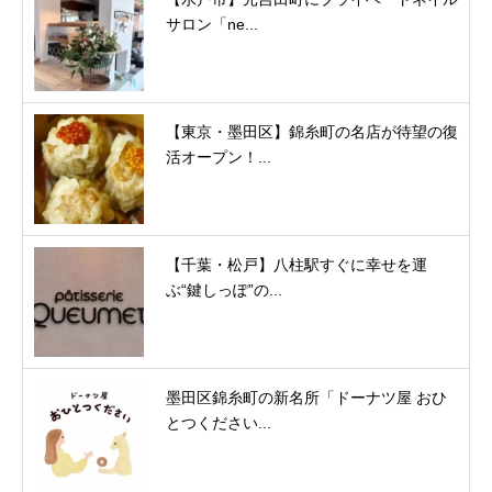
サロン「ne...
【東京・墨田区】錦糸町の名店が待望の復
活オープン！...
【千葉・松戸】八柱駅すぐに幸せを運
ぶ“鍵しっぽ”の...
墨田区錦糸町の新名所「ドーナツ屋 おひ
とつください...