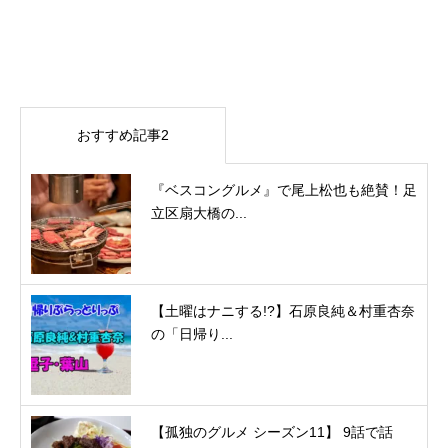
おすすめ記事2
『ベスコングルメ』で尾上松也も絶賛！足
立区扇大橋の...
【土曜はナニする!?】石原良純＆村重杏奈
の「日帰り...
【孤独のグルメ シーズン11】 9話で話