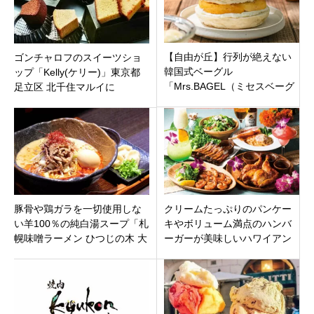
【自由が丘】行列が絶えない
ゴンチャロフのスイーツショ
韓国式ベーグル
ップ「Kelly(ケリー)」東京都
「Mrs.BAGEL（ミセスベーグ
足立区 北千住マルイに
ル）」本店を徹底解禁！完売
必至の秘密とこだわり
豚骨や鶏ガラを一切使用しな
クリームたっぷりのパンケー
い羊100％の純白湯スープ「札
キやボリューム満点のハンバ
幌味噌ラーメン ひつじの木 大
ーガーが美味しいハワイアン
森店」東京都大田区大森
カフェ「ラ・オハナ 浦安マリ
ナイースト店」千葉県浦安市