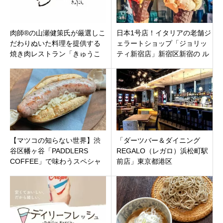
肉師®の山瀬健策氏が厳選しこ
日本1号店！イタリアの老舗ジ
だわりぬいた料理を提供する
ェラートショップ「ジョリッ
焼き肉レストラン「きゅうこ
ティ新宿店」新宿区新宿の ル
ん」目黒区目黒に5月27日オー
ミネエスト新宿 地下1階
プン！
【マツコの知らない世界】渋
「ダーツバー＆ダイニング
谷区幡ヶ谷「PADDLERS
REGALO（レガロ）浜松町駅
COFFEE」で味わうスペシャ
前店」東京都港区
ルティコーヒーとホットドッ
グ