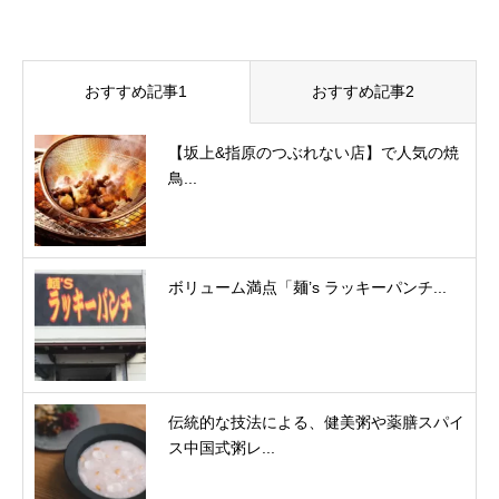
おすすめ記事1
おすすめ記事2
【坂上&指原のつぶれない店】で人気の焼
鳥...
ボリューム満点「麺’s ラッキーパンチ...
伝統的な技法による、健美粥や薬膳スパイ
ス中国式粥レ...