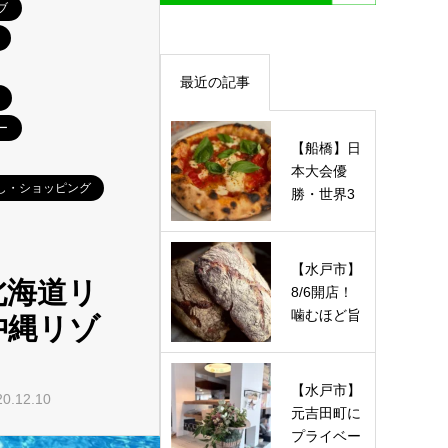
ブ
最近の記事
ー
【船橋】日
本大会優
し・ショッピング
勝・世界3
位の実力派
が魅せる！
注…
【水戸市】
北海道リ
8/6開店！
噛むほど旨
沖縄リゾ
いハード系
＆酵母ベ
ー…
【水戸市】
0.12.10
元吉田町に
プライベー