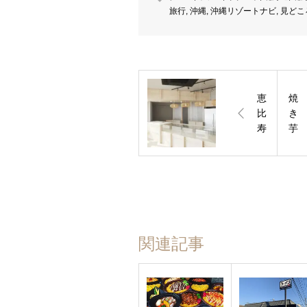
旅行
,
沖縄
,
沖縄リゾートナビ
,
見どこ
恵
焼
比
き
寿
芋
駅
ス
か
イ
ら
ー
徒
ツ
歩
&
５
ド
分
リ
関連記事
の
ン
毎
ク
日
「
そ
O