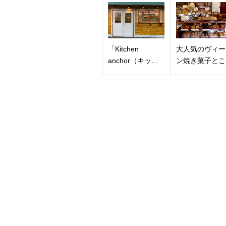
ア
北
ム
足
ス
立
ト
郡
「Kitchen
大人気のヴィー
ラ
anchor（キッ…
ン焼き菓子とこ
ム
グ
ラ
ム
」
東
京
都
渋
谷
区
恵
比
寿
西