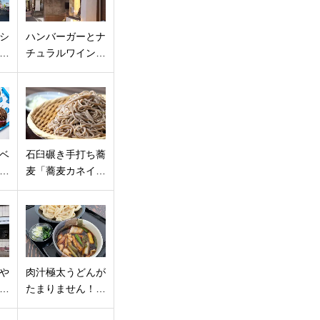
シ
ハンバーガーとナ
…
チュラルワイン…
ベ
石臼碾き手打ち蕎
…
麦「蕎麦カネイ…
や
肉汁極太うどんが
…
たまりません！…