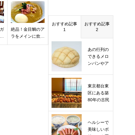
おすすめ記事
おすすめ記事
ガ
絶品！金目鯛のア
1
2
…
ラをメインに炊…
あの行列の
できるメロ
ンパンやア
ップルパイ
で人気の…
東京都台東
区にある築
80年の古民
家を再生し
た複合施…
ヘルシーで
美味しいボ