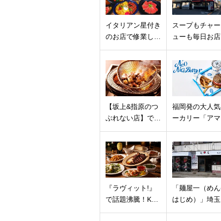
の
I
日
M
に
O
イタリアン星付き
スープもチャー
焼
＆
のお店で修業し…
ューも毎日お店
き
C
上
A
げ
F
た
E
絶
L
品
a
【坂上&指原のつ
福岡発の大人気
フ
c
ぶれない店】で…
ーカリー「アマ
ル
h
ー
a(
ツ
ラ
タ
チ
ル
ャ
ト
)
専
」
『ラヴィット!』
「麺屋一（めん
門
埼
で話題沸騰！K…
はじめ）」埼玉
店
玉
「
県