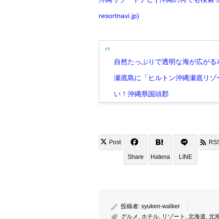
resortnavi.jp)
自然たっぷりで透明な海が広がる
瀬底島に「ヒルトン沖縄瀬底リゾ
い！沖縄県国頭郡
Post
RS
Share
Hatena
LINE
投稿者:
syuken-walker
グルメ
,
ホテル
,
リゾート
,
北海道
,
北