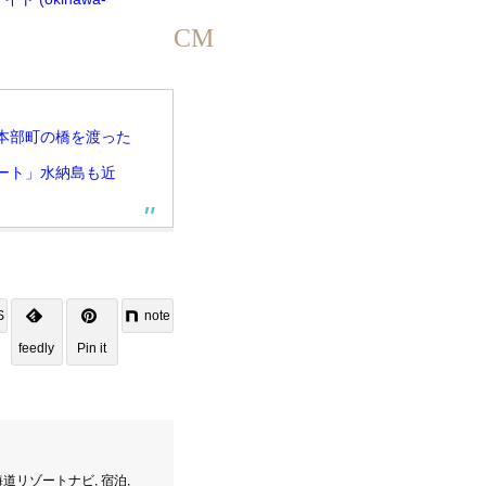
CM
本部町の橋を渡った
ート」水納島も近
S
note
feedly
Pin it
海道リゾートナビ
,
宿泊
,