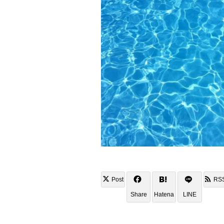
Post
RS
Share
Hatena
LINE