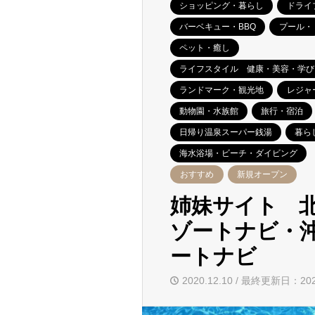
ショッピング・暮らし
ドライ
バーベキュー・BBQ
プール・
ペット・癒し
ライフスタイル 健康・美容・学び
ランドマーク・観光地
レジャ
動物園・水族館
旅行・宿泊
日帰り温泉スーパー銭湯
暮ら
海水浴場・ビーチ・ダイビング
おすすめ
新規オープン
姉妹サイト 
ゾートナビ・
ートナビ
2020.12.10 / 最終更新日：202