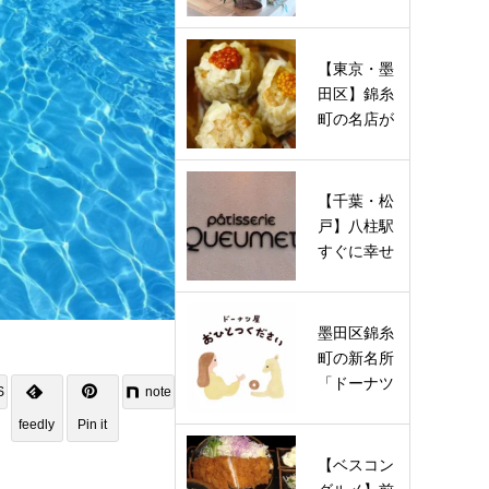
トネイルサ
ロン
「ner…
【東京・墨
田区】錦糸
町の名店が
待望の復活
オープン…
【千葉・松
戸】八柱駅
すぐに幸せ
を運ぶ“鍵
しっ
ぽ”の…
墨田区錦糸
町の新名所
「ドーナツ
S
note
屋 おひとつ
feedly
Pin it
ください…
【ベスコン