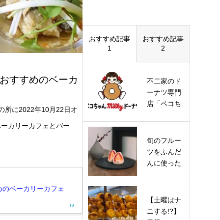
おすすめ記事
おすすめ記事
1
2
がおすすめのベーカ
不二家のド
ーナツ専門
店「ペコち
に2022年10月22日オ
ゃんmilkyド
ベーカリーカフェとバー
ーナツ」…
旬のフルー
ツをふんだ
んに使った
萌え断の映
えるスイ…
めのベーカリーカフェ
【土曜はナ
ニする!?】