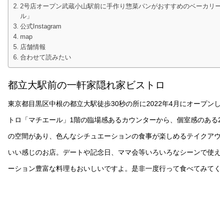
2号店オープン武蔵小山駅前に手作り惣菜パンがおすすめのベーカリ
ル」
公式Instagram
map
店舗情報
合わせて読みたい
都立大駅前の一軒家隠れ家ビストロ
東京都目黒区中根の都立大駅徒歩30秒の所に2022年4月にオープン
トロ「マチエール」1階の臨場感あるカウンターから、個室感のある
の空間があり、色んなシチュエーションの食事が楽しめるテイクア
いい感じのお店。デートや記念日、ママ会等いろいろなシーンで使
ーション豊富な料理もおいしいですよ。是非一度行って食べてみて