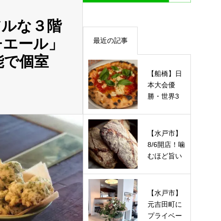
アルな３階
チエール」
最近の記事
能で個室
【船橋】日
本大会優
勝・世界3
位の実力派
が魅せる！
注…
【水戸市】
8/6開店！噛
むほど旨い
ハード系＆
酵母ベー…
【水戸市】
元吉田町に
プライベー