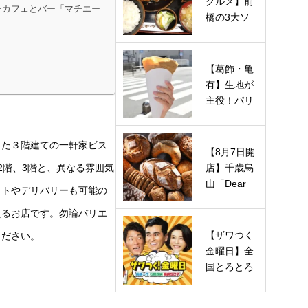
グルメ】前
ーカフェとバー「マチエー
橋の3大ソ
ウルフード
を巡る！
や…
【葛飾・亀
有】生地が
主役！パリ
パリ食感の
「マエダ…
した３階建ての一軒家ビス
【8月7日開
店】千歳烏
2階、3階と、異なる雰囲気
山「Dear
ウトやデリバリーも可能の
Bread（デ
えるお店です。勿論バリエ
ィアブレ
ッ…
【ザワつく
ください。
金曜日】全
国とろとろ
チーズグル
メの店は…