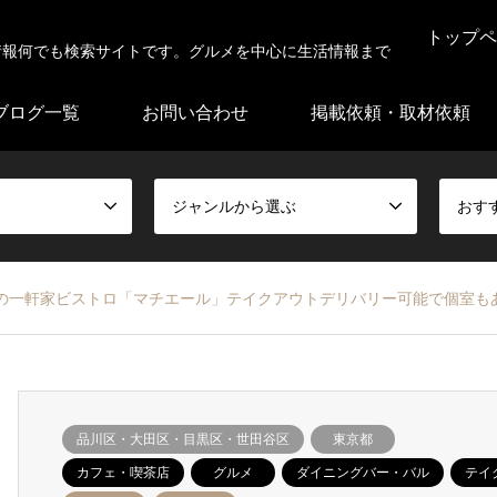
トップペ
情報何でも検索サイトです。グルメを中心に生活情報まで
ブログ一覧
お問い合わせ
掲載依頼・取材依頼
ジャンルから選ぶ
おす
ての一軒家ビストロ「マチエール」テイクアウトデリバリー可能で個室も
品川区・大田区・目黒区・世田谷区
東京都
カフェ・喫茶店
グルメ
ダイニングバー・バル
テイ