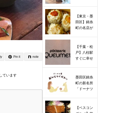
トネイルサ
ロン「ner…
【東京・墨
田区】錦糸
町の名店が
待望の復活
オープン…
【千葉・松
戸】八柱駅
ly
Pin it
note
すぐに幸せ
を運ぶ“鍵し
っぽ”の…
しています
墨田区錦糸
町の新名所
「ドーナツ
屋 おひとつ
ください…
【ベスコン