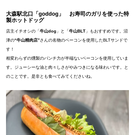
大森駅北口「goddog」 お寿司のガリを使った特
製ホットドッグ
店主イチオシの「
牛山dog
」と「
牛山BLT
」もおすすめです。沼
津の
“牛山精肉店”
さんの名物のベーコンを使用したBLTサンドで
す！
相変わらずの燻製のパンチ力が半端ないベーコンを使用していま
す。ジューシーな油と肉々しさがやみつきになる味わいです。と
のことです。是非とも食べてみてくださいね。