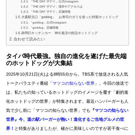
「THE DAY ザデイ」公式Instagram
「THE DAY ザデイ」場所やアクセスは
「THE DAY ザデイ」店舗情報
大森駅北口「goddog」 お寿司のガリを使った特製ホットドッグ
「goddog」公式Instagram
「goddog」店舗情報
静岡幻キッチンカー 神出鬼没の絶品ホットドッグ
合わせて読みたい
タイパ時代最強。独自の進化を遂げた最先端
のホットドッグが大集結
2025年10月21日(火)よる8時55分から、TBS系で放送される人気
トークバラエティ番組「
マツコの知らない世界
」。今回の放送で
は、私たちの知っているホットドッグのイメージを覆す「劇的進
化ホットドッグの世界」が特集されます。最近ハンバーガーも人
気で少し前に「マツコの知らない世界」でも
『マツコの知らない
世界』今、道の駅バーガーが熱い！進化するご当地グルメの世
界！
と特集がありましたが、確かに美味しいのですが若干食べに