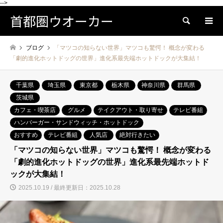
-->
首都圏ウオーカー
検索
ブログ
「マツコの知らない世界」マツコも驚愕！ 概念が変わる
「劇的進化ホットドッグの世界」進化系最先端ホットドックが大集結！
千葉県
埼玉県
東京都
栃木県
神奈川県
群馬県
茨城県
カフェ・喫茶店
グルメ
テイクアウト・取り寄せ
テレビ番組
ハンバーガー・サンドウィッチ・ホットドック
おすすめ
テレビ番組
人気店
絶対行きたい
「マツコの知らない世界」マツコも驚愕！ 概念が変わる
「劇的進化ホットドッグの世界」進化系最先端ホットド
ックが大集結！
2025.10.19 / 最終更新日：2025.10.28