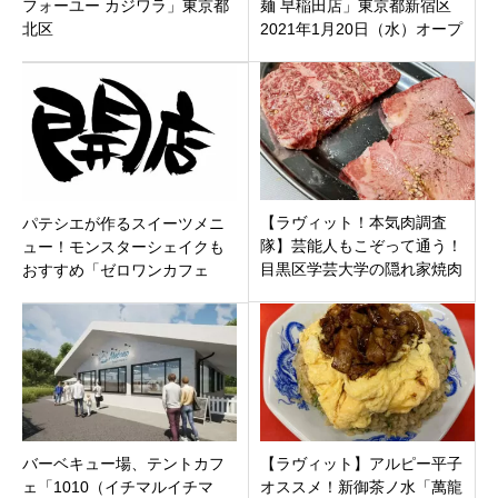
フォーユー カジワラ」東京都
麺 早稲田店」東京都新宿区
北区
2021年1月20日（水）オープ
ン
【ラヴィット！本気肉調査
パテシエが作るスイーツメニ
隊】芸能人もこぞって通う！
ュー！モンスターシェイクも
目黒区学芸大学の隠れ家焼肉
おすすめ「ゼロワンカフェ
「だいごろう」の魅力に迫
SURF DINER 金井店」東京都
る。予約困難予備軍
町田市
バーベキュー場、テントカフ
【ラヴィット】アルピー平子
ェ「1010（イチマルイチマ
オススメ！新御茶ノ水「萬龍