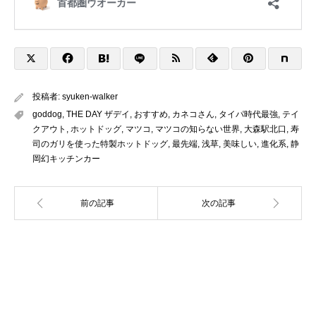
投稿者:
syuken-walker
goddog
,
THE DAY ザデイ
,
おすすめ
,
カネコさん
,
タイパ時代最強
,
テイ
クアウト
,
ホットドッグ
,
マツコ
,
マツコの知らない世界
,
大森駅北口
,
寿
司のガリを使った特製ホットドッグ
,
最先端
,
浅草
,
美味しい
,
進化系
,
静
岡幻キッチンカー