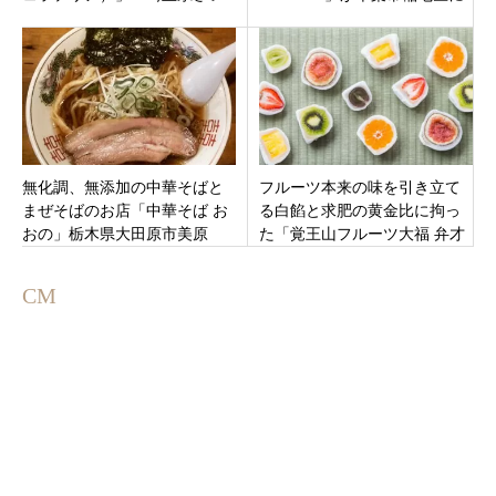
たま市浦和区北浦和駅
オープン！行列必至の人気店
無化調、無添加の中華そばと
フルーツ本来の味を引き立て
まぜそばのお店「中華そば お
る白餡と求肥の⻩金比に拘っ
おの」栃木県大田原市美原
た「覚王山フルーツ大福 弁才
天吉祥寺サンロード店」武蔵
野市吉祥寺本町
CM