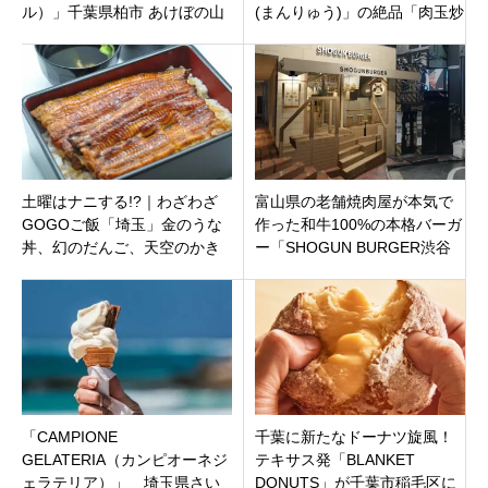
ル）」千葉県柏市 あけぼの山
(まんりゅう)」の絶品「肉玉炒
農業公園内2021年3月12日
飯」を徹底紹介！【千代田区
（金）オープン
神田駿河台】
土曜はナニする!?｜わざわざ
富山県の老舗焼肉屋が本気で
GOGOご飯「埼玉」金のうな
作った和牛100%の本格バーガ
丼、幻のだんご、天空のかき
ー「SHOGUN BURGER渋谷
氷、宙飛ぶ体験！紹介情報ま
店」東京都渋谷区宇田川町
とめ
「CAMPIONE
千葉に新たなドーナツ旋風！
GELATERIA（カンピオーネジ
テキサス発「BLANKET
ェラテリア）」 埼玉県さい
DONUTS」が千葉市稲毛区に