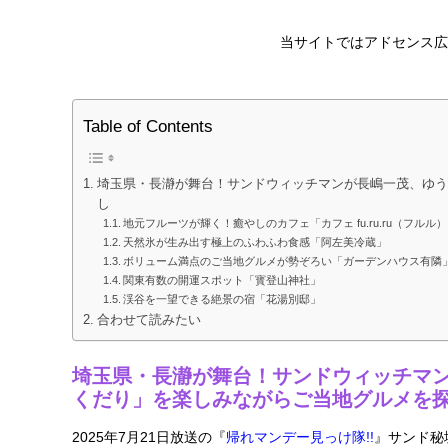
当サイトではアドセンス広
Table of Contents
埼玉県・長瀞が舞台！サンドウィッチマンが長嶋一茂、ゆう
し
地元フルーツが輝く！癒やしのカフェ「カフェ fu.ru.ru（フルル
天然氷が生み出す極上のふわふわ食感「阿左美冷蔵」
ボリューム満点のご当地グルメが勢ぞろい「ガーデンハウス有隣
関東有数の開運スポット「寳登山神社」
渓谷を一望できる絶景の宿「花湯別邸」
合わせて読みたい
埼玉県・長瀞が舞台！サンドウィッチマ
くだり」を楽しみながらご当地グルメを
2025年7月21日放送の『
帰れマンデー見っけ隊!!
』サンド秘