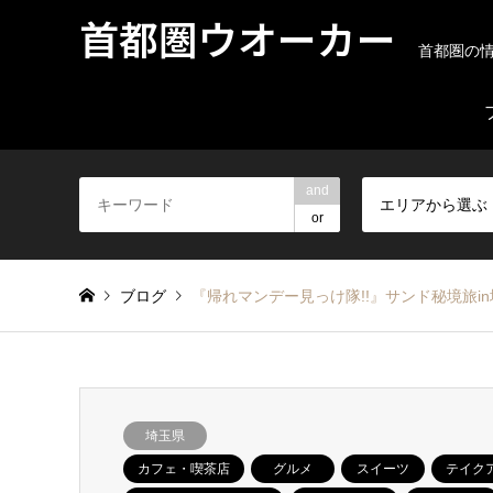
首都圏ウオーカー
首都圏の
and
エリアから選ぶ
or
ブログ
『帰れマンデー見っけ隊!!』サンド秘境旅
埼玉県
カフェ・喫茶店
グルメ
スイーツ
テイク