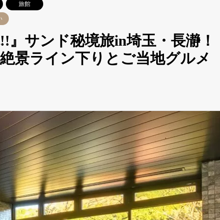
旅館
い
!』サンド秘境旅in埼玉・長瀞！
と絶景ライン下りとご当地グルメ