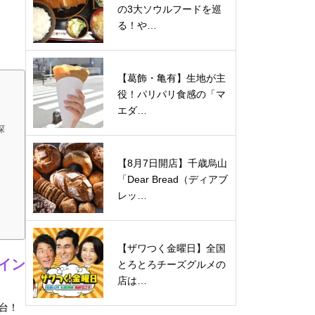
の3大ソウルフードを巡
る！や…
【葛飾・亀有】生地が主
役！パリパリ食感の「マ
エダ…
探
【8月7日開店】千歳烏山
「Dear Bread（ディアブ
レッ…
【ザワつく金曜日】全国
イン
とろとろチーズグルメの
店は…
台！