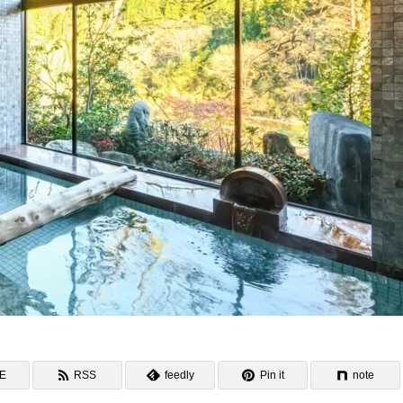
NE
RSS
feedly
Pin it
note