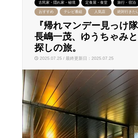
古民家・隠れ家・秘境
定食屋・食堂
旅行・宿泊
おすすめ
テレビ番組
人気店
絶対行きた
『帰れマンデー見っけ隊!
長嶋一茂、ゆうちゃみ
探しの旅。
2025.07.25 / 最終更新日：2025.07.25