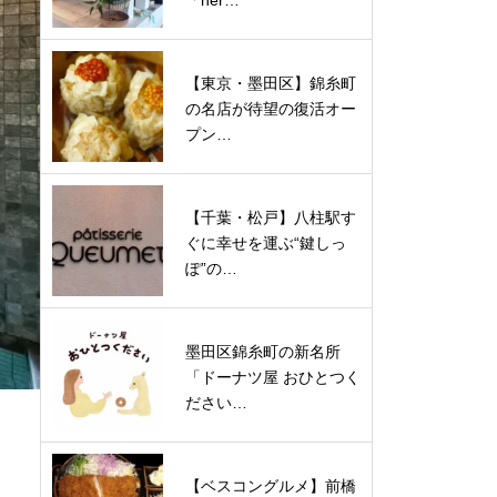
「ner…
【東京・墨田区】錦糸町
の名店が待望の復活オー
プン…
【千葉・松戸】八柱駅す
ぐに幸せを運ぶ“鍵しっ
ぽ”の…
墨田区錦糸町の新名所
「ドーナツ屋 おひとつく
ださい…
【ベスコングルメ】前橋