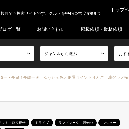
トップペ
情報何でも検索サイトです。グルメを中心に生活情報まで
ブログ一覧
お問い合わせ
掲載依頼・取材依頼
ジャンルから選ぶ
おす
in埼玉・長瀞！長嶋一茂、ゆうちゃみと絶景ライン下りとご当地グルメ探
アウト・取り寄せ
ドライブ
ランドマーク・観光地
レジャー