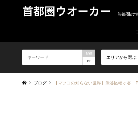
首都圏ウオーカー
首都圏の
and
エリアから選ぶ
or
ブログ
【マツコの知らない世界】渋谷区幡ヶ谷「PA