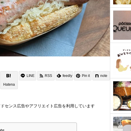
LINE
RSS
feedly
Pin it
note
Hatena
アドセンス広告やアフリエイト広告を利用しています
nts