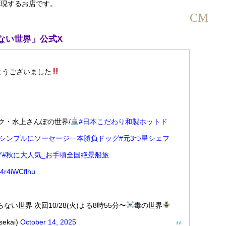
体現するお店です。
CM
ない世界」公式X
とうございました
ク・水上さんぽの世界/
#日本こだわり和製ホットド
#シンプルにソーセージ一本勝負ドッグ
#元3つ星シェフ
グ
#秋に大人気_お手頃全国絶景船旅
m/4r4iWCflhu
ない世界 次回10/28(火)よる8時55分〜
毒の世界
sekai)
October 14, 2025