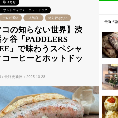
・取り寄せ
・サンドウィッチ・ホットドック
テレビ番組
人気店
絶対行きたい
最近の
ツコの知らない世界】渋
ヶ谷「PADDLERS
FEE」で味わうスペシャ
ィコーヒーとホットドッ
28 / 最終更新日：2025.10.28