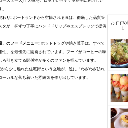
ロースターズ)」の豆を、日本でいち早く本格的に紹介した
す。
だわり:
ポートランドから空輸される豆は、徹底した品質管
おすすめ
スタが一杯ずつ丁寧にハンドドリップやエスプレッソで提供
1
役」のフードメニュー:
ホットドッグや焼き菓子は、すべて
相性」を最優先に開発されています。フードがコーヒーの味
しろ引き立てる関係性が多くのファンを掴んでいます。
から少し離れた住宅街という立地が、逆に「わざわざ訪れ
ローカルな落ち着いた雰囲気を作り出しています。