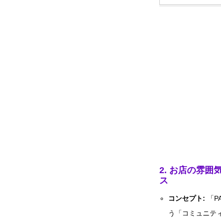
2. お店の雰
ス
コンセプト:
「P
う「コミュニテ