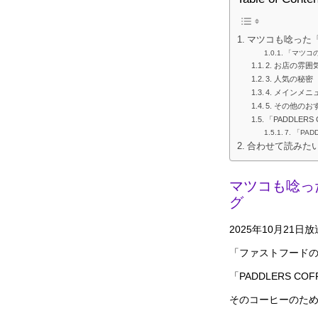
マツコも唸った
「マツコ
2. お店の雰
3. 人気の秘密
4. メインメ
5. その他の
「PADDLERS
7. 「PA
合わせて読みた
マツコも唸っ
グ
2025年10月2
「ファストフード
「PADDLERS 
そのコーヒーのた