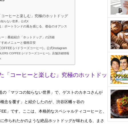
「コーヒーと楽しむ」究極のホットドッグ
の知らない世界」公式X
囲気：ポートランドの風を感じる、都会のオアシス
ニュー：番組紹介「ホットドッグ」の詳細
おすすめメニューと価格目安
 COFFEE (パドラーズコーヒー)」公式Instagram
DDLERS COFFEE (パドラーズコーヒー)」店舗詳細情報
い
た「コーヒーと楽しむ」究極のホットドッ
1日放送の「マツコの知らない世界」で、ゲストのカネコさんが
の概念を覆す」と紹介したのが、渋谷区幡ヶ谷の
COFFEE」です。ここは、本格的なスペシャルティコーヒーと、
めに作られたかのような絶品ホットドッグが味わえる、まさ