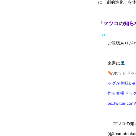
に「劇的進化」を
「マツコの知ら
ご視聴ありが
来週は
\ホットドッ
ッグが美味い
作る究極ドッ
pic.twitter.co
— マツコの知ら
(@tbsmatsuko