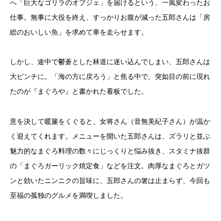
へ「巨大なゴリラのオブジェ」を届けるという、一風変わったお
仕事。無事に大役を終え、すっかりお腹が減った五郎さんは「房
総のおいしい魚」を求めて車を走らせます。
しかし、途中で鬱蒼とした林道に迷い込んでしまい、五郎さんは
大ピンチに。「海の方に戻ろう」と焦る中で、突如目の前に現れ
たのが『まぐろや』と書かれた看板でした。
意を決して暖簾をくぐると、女将さん（音無美紀子さん）が温か
く迎えてくれます。メニューを開いた五郎さんは、ズラリと並ぶ
魅力的なまぐろ料理の数々にじっくりと悩み抜き、スタミナ抜群
の「まぐろガーリック焼定食」などを注文。肉厚なまぐろとガツ
ンと効いたニンニクの旨味に、五郎さんの箸は止まらず、今回も
至福の孤独のグルメを満喫しました。