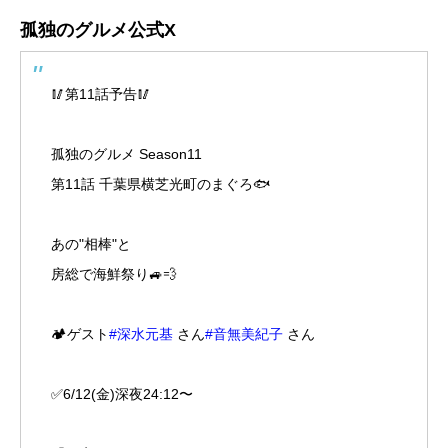
孤独のグルメ公式X
🥢第11話予告🥢
孤独のグルメ Season11
第11話 千葉県横芝光町のまぐろ🐟
あの"相棒"と
房総で海鮮祭り🚙💨
🏕️ゲスト
#深水元基
さん
#音無美紀子
さん
✅6/12(金)深夜24:12〜