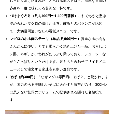
しっかり漬け込まれた、とろける脂のトロと、濃厚な旨味の
赤身を一度に味わえる贅沢な一杯です。
づけまぐろ丼（約1,100円〜1,400円前後）
これでもかと敷き
詰められたマグロの漬けが圧巻。酢飯とのバランスが絶妙
で、大満足間違いなしの看板メニューです。
マグロのホホ肉ステーキ（単品 約900円〜）
貴重なホホ肉を
ふんだんに使い、とても柔らかく焼き上げた一品。おろしポ
ン酢、ネギ、かいわれがたっぷり乗っており、ジューシーな
がらさっぱりといただけます。丼ものと合わせてサイドメニ
ューとして注文する常連客も多い逸品です。
そば（約300円）
「なぜマグロ専門店にそば？」と驚かれます
が、弾力のある美味しいそばに天かすと海苔がのり、300円と
は思えない驚異のボリュームで提供される隠れた名脇役で
す。