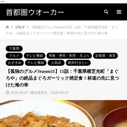
-->
首都圏ウオーカー
検索
ブログ
【孤独のグルメSeason11】11話：千葉県横芝光町「まぐ
ろや」の絶品まぐろガーリック焼定食！林道の先に見つけた海の幸
千葉県
グルメ
テレビ番組
和食・寿司・割烹・天ぷら
定食屋・食堂
おすすめ
テレビ番組
人気店
絶対行きたい
【孤独のグルメSeason11】11話：千葉県横芝光町「まぐ
ろや」の絶品まぐろガーリック焼定食！林道の先に見つ
けた海の幸
2026.06.07 / 最終更新日：2026.06.07