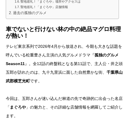
聖地巡礼！「まぐろや」場所やアクセスは
聖地巡礼！「まぐろや」店舗情報
過去の孤独のグルメ
車でないと行けない林の中の絶品マグロ料理
が熱い！
テレビ東京系列で2026年4月から放送され、今期も大きな話題を
呼んでいる松重豊さん主演の人気グルメドラマ『
孤独のグルメ
Season11
』。全12話の終盤戦となる第11話で、主人公・井之頭
五郎が訪れたのは、九十九里浜に面した自然豊かな街、
千葉県山
武郡横芝光町
です。
今回は、五郎さんが迷い込んだ林道の先で奇跡的に出会った名店
「
まぐろや
」の魅力と、その詳細な店舗情報を網羅してご紹介し
ます。