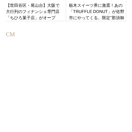
【世田谷区・尾山台】大阪で
栃木スイーツ界に激震！あの
大行列のフィナンシェ専門店
「TRUFFLE DONUT」が佐野
「ちひろ菓子店」がオープ
市にやってくる。限定”那須御
ン！人生最高と称される極上
養卵カスタード”は見逃せな
焼き菓子のこだわり
い！
CM