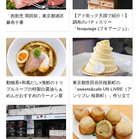
【アド街ック天国で紹介！】
「肉割烹 岡田前」東京都港区
調布のパティスリー
麻布十番
「feuquiage (フキアージュ)」
の絶品フィナンシェ＆カヌレ
を徹底解説！
動物系×和風だし×海鮮のトリ
東京都世田谷区桜新町の
プルスープの特製白醤油らぁ
「sweets&cafe UN LIVRE（ア
めんがおすすめのラーメン屋
ンリブレ 桜新町）」作り立て
「麺屋 いちょう」埼玉県八潮
のお菓子を最高の状態で！
市伊草にオープン