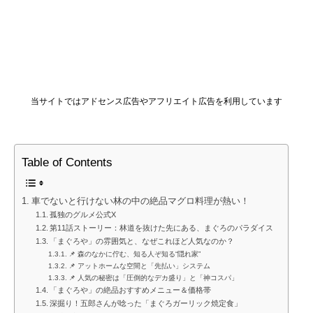
当サイトではアドセンス広告やアフリエイト広告を利用しています
Table of Contents
車でないと行けない林の中の絶品マグロ料理が熱い！
孤独のグルメ公式X
第11話ストーリー：林道を抜けた先にある、まぐろのパラダイス
「まぐろや」の雰囲気と、なぜこれほど人気なのか？
📌 森のなかに佇む、知る人ぞ知る“隠れ家”
📌 アットホームな空間と「先払い」システム
📌 人気の秘密は「圧倒的なデカ盛り」と「神コスパ」
「まぐろや」の絶品おすすめメニュー＆価格帯
深掘り！五郎さんが唸った「まぐろガーリック焼定食」