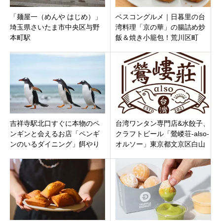
「麺屋一（めんや はじめ）」
ベスコングルメ｜日暮里の台
埼玉県さいたま市中央区与野
湾料理「京の華」の腸詰め炒
本町駅
飯＆焼き小籠包！荒川区町
屋・三河島で町中華食べ歩き
グルメ【5/31】
吉祥寺駅北口すぐに本物のペ
台湾ワンタン専門店&水餃子、
ンギンと会えるお店「ペンギ
クラフトビール「鶯嵝荘-also-
ンのいるダイニング」餌やり
オルソー」東京都文京区白山
もできます！東京都武蔵野市
は美味しくてコスパ抜群！