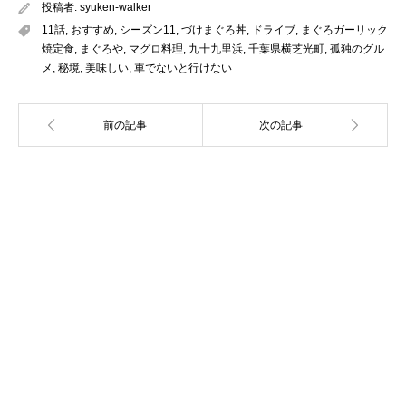
投稿者:
syuken-walker
11話
,
おすすめ
,
シーズン11
,
づけまぐろ丼
,
ドライブ
,
まぐろガーリック
焼定食
,
まぐろや
,
マグロ料理
,
九十九里浜
,
千葉県横芝光町
,
孤独のグル
メ
,
秘境
,
美味しい
,
車でないと行けない