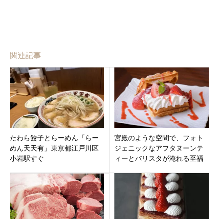
関連記事
たわら餃子とらーめん「らー
宮殿のような空間で、フォト
めん天天有」東京都江戸川区
ジェニックなアフタヌーンテ
小岩駅すぐ
ィーとバリスタが淹れる至福
の一杯「ロイヤルクリスタル
自由が丘店」東京都目黒区自
由が丘駅5分