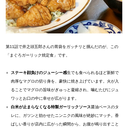
第11話で井之頭五郎さんの胃袋をガッチリと掴んだのが、この
「まぐろガーリック焼定食」です。
ステーキ顔負けのジューシー感
生でも食べられるほど新鮮で
肉厚なマグロの切り身を、豪快に焼き上げています。火が入
ることでマグロの旨味がぎゅっと凝縮され、噛むたびにジュ
ワッとお口の中に幸せが広がります。
白米が止まらなくなる特製ガーリックソース
醤油ベースのタ
レに、ガツンと効かせたニンニクの風味が絶妙にマッチ。香
ばしい香りが店内に広がった瞬間から、お腹が鳴り出すこと