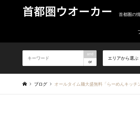
首都圏ウオーカー
首都圏の
and
エリアから選ぶ
or
ブログ
オールタイム麺大盛無料「らーめんキッチ