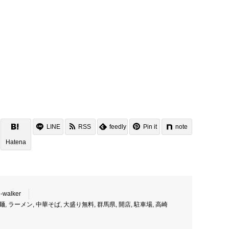
LINE
RSS
feedly
Pin it
note
Hatena
-walker
麺
,
ラーメン
,
中華そば
,
大盛り無料
,
群馬県
,
開店
,
駐車場
,
高崎