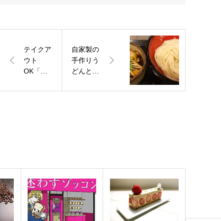
テイクア
自家製の
ウト
手作りう
OK「餃
どんと夜
子の雪松
は居酒屋
つくばみ
「kaca
らい店」
～夏花
茨城県つ
～」神奈
くばみら
川県茅ヶ
い市
崎市
2021年1
月9日
（土）オ
ープン