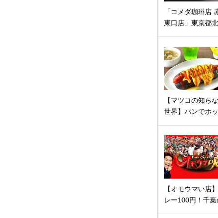
「コメダ珈琲店 
東口店」東京都
【マツコの知ら
世界】パンでホ
【オモウマい店
レー100円！千