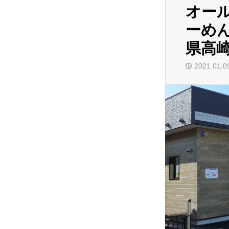
オー
ーめ
県高
2021.01.