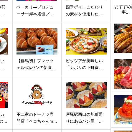
おすすめ
赤羽
ベーカリ―プロデュ
四季折々、こだわり
事1
北…
ーサー岸本拓也プ…
の素材を使用した…
ない
【群馬初】プレッツ
ピッツアが美味しい
ッ…
ェル×塩パンの新食…
「ナポリの下町食…
】カ
不二家のドーナツ専
戸塚駅西口の旭町通
葉の…
門店「ペコちゃんm…
りにあるパン屋「…