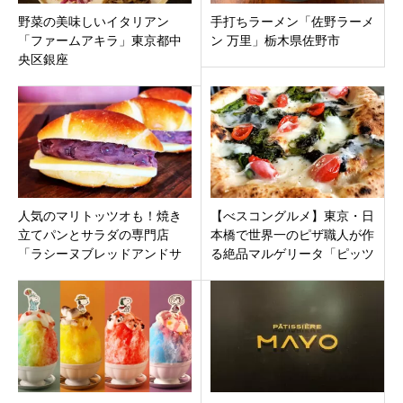
野菜の美味しいイタリアン
手打ちラーメン「佐野ラーメ
「ファームアキラ」東京都中
ン 万里」栃木県佐野市
央区銀座
人気のマリトッツオも！焼き
【べスコングルメ】東京・日
立てパンとサラダの専門店
本橋で世界一のピザ職人が作
「ラシーヌブレッドアンドサ
る絶品マルゲリータ「ピッツ
ラダ」東京都豊島区南池袋
ェリア イル・タンブレッロ」
池袋の東通り
で食す！更新