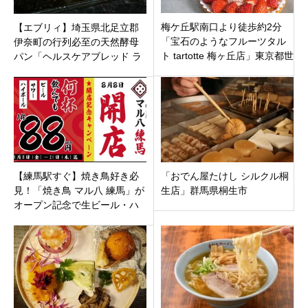
梅ケ丘駅南口より徒歩約2分
【エブリィ】埼玉県北足立郡
「宝石のようなフルーツタル
伊奈町の行列必至の天然酵母
ト tartotte 梅ヶ丘店」東京都世
パン「ヘルスケアブレッド ラ
田谷区にオープン！
ッキーズ」のこだわりと人気
メニュー
【練馬駅すぐ】焼き鳥好き必
「おでん屋たけし シルクル桐
見！「焼き鳥 マル八 練馬」が
生店」群馬県桐生市
オープン記念で生ビール・ハ
イボール・サワーが1杯88円！