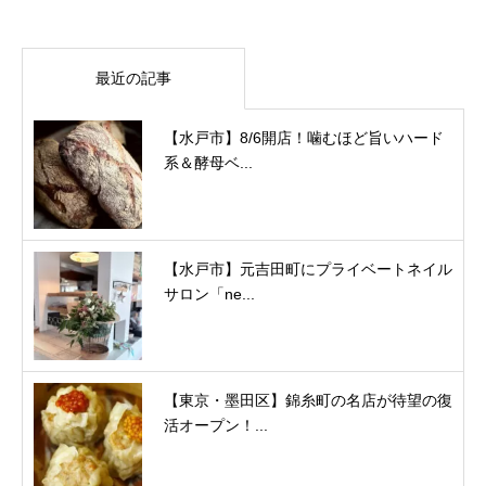
最近の記事
【水戸市】8/6開店！噛むほど旨いハード
系＆酵母ベ...
【水戸市】元吉田町にプライベートネイル
サロン「ne...
【東京・墨田区】錦糸町の名店が待望の復
活オープン！...