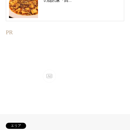
の隠れ家『四...
PR
エリア