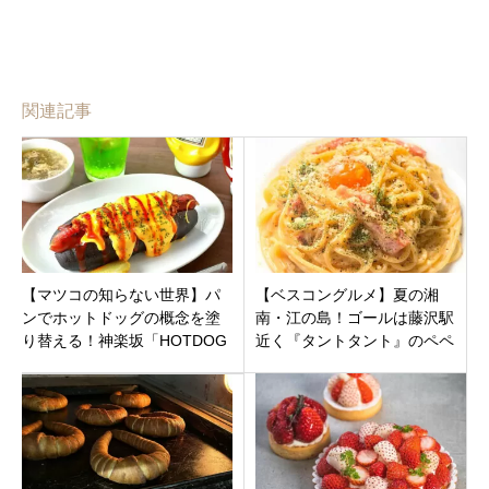
関連記事
【マツコの知らない世界】パ
【ベスコングルメ】夏の湘
ンでホットドッグの概念を塗
南・江の島！ゴールは藤沢駅
り替える！神楽坂「HOTDOG
近く『タントタント』のペペ
STAND homeys」の”黒いライ
ロンチーノ＆ピザ！竜星涼も
麦”
大絶賛のイタリアン