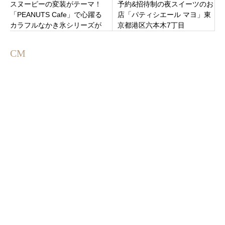
スヌーピーの変装がテーマ！
予約&招待制の夜スイーツのお
「PEANUTS Cafe」で心躍る
店「パティシエール マヨ」東
カラフルなかき氷シリーズが
京都港区六本木7丁目
原宿・名古屋・大阪・神戸で
登場
CM