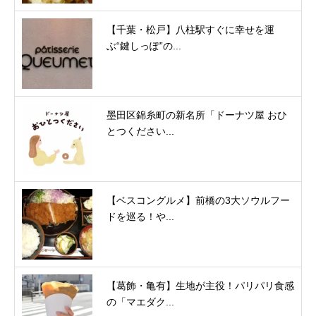
【千葉・松戸】八柱駅すぐに幸せを運
ぶ“鍵しっぽ”の...
墨田区錦糸町の新名所「ドーナツ屋 おひ
とつください...
【ベスコングルメ】前橋の3大ソウルフー
ドを巡る！や...
【葛飾・亀有】生地が主役！パリパリ食感
の「マエダク...