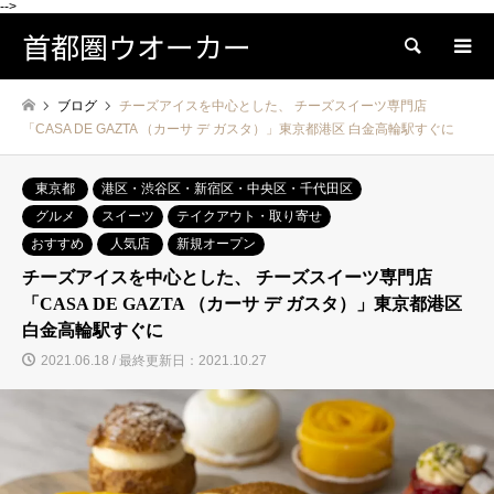
-->
首都圏ウオーカー
検索
ブログ
チーズアイスを中心とした、 チーズスイーツ専門店
「CASA DE GAZTA （カーサ デ ガスタ）」東京都港区 白金高輪駅すぐに
東京都
港区・渋谷区・新宿区・中央区・千代田区
グルメ
スイーツ
テイクアウト・取り寄せ
おすすめ
人気店
新規オープン
チーズアイスを中心とした、 チーズスイーツ専門店
「CASA DE GAZTA （カーサ デ ガスタ）」東京都港区
白金高輪駅すぐに
2021.06.18 / 最終更新日：2021.10.27