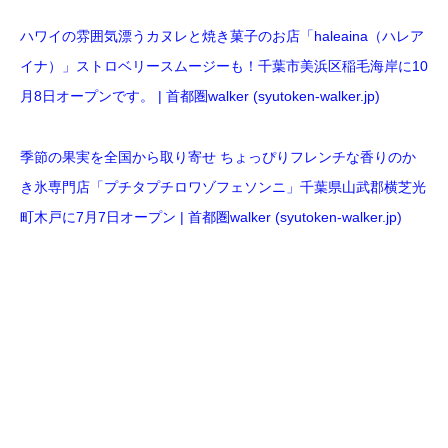
ハワイの雰囲気漂うカヌレと焼き菓子のお店「haleaina（ハレア
イナ）」ストロベリースムージーも！千葉市美浜区稲毛海岸に10
月8日オープンです。 | 首都圏walker (syutoken-walker.jp)
季節の果実を全国から取り寄せ ちょっぴりフレンチな香りのか
き氷専門店「プチタプチロワゾフェソンニ」千葉県山武郡横芝光
町木戸に7月7日オープン | 首都圏walker (syutoken-walker.jp)