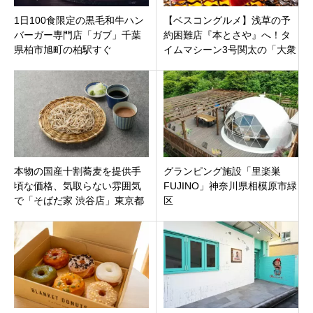
1日100食限定の黒毛和牛ハン
【ベスコングルメ】浅草の予
バーガー専門店「ガブ」千葉
約困難店『本とさや』へ！タ
県柏市旭町の柏駅すぐ
イムマシーン3号関太の「大衆
焼肉シリーズ」激推し焼肉店
を徹底紹介
本物の国産十割蕎麦を提供手
グランピング施設「里楽巣
頃な価格、気取らない雰囲気
FUJINO」神奈川県相模原市緑
で「そばだ家 渋谷店」東京都
区
渋谷区渋谷並木橋