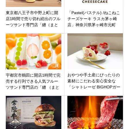
東京都八王子市中野上町に開
「Pastel(パステル) /ねこねこ
店1時間で売り切れ続出のフル
チーズケーキ ラスカ茅ヶ崎
ーツサンド専門店「纏（まと
店」神奈川県茅ヶ崎市元町
い）八王子店」11月18日オー
プン
おやつや手土産にぴったりの
宇都宮市鶴田に開店1時間で完
素材にこだわる安心安全な
売する行列できる人気フルー
「シャトレーゼ BIGHOPガー
ツサンド専門店の「纏 （まと
デンモール印西店」千葉県印
い）宇都宮店」
西市市原に 8月6日（金）オー
プン