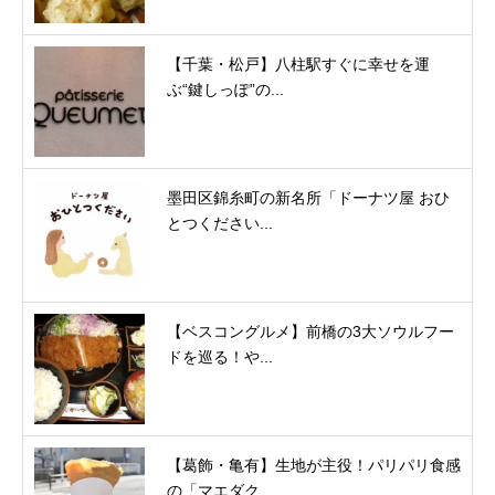
【千葉・松戸】八柱駅すぐに幸せを運
ぶ“鍵しっぽ”の...
墨田区錦糸町の新名所「ドーナツ屋 おひ
とつください...
【ベスコングルメ】前橋の3大ソウルフー
ドを巡る！や...
【葛飾・亀有】生地が主役！パリパリ食感
の「マエダク...