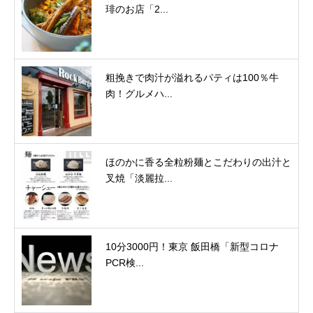
琲のお店「2...
粗挽きで肉汁が溢れるパティは100％牛
肉！グルメハ...
ほのかに香る全粒粉麺とこだわりの出汁と
叉焼「淡麗拉...
10分3000円！東京 飯田橋「新型コロナ
PCR検...