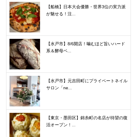
【船橋】日本大会優勝・世界3位の実力派
が魅せる！注...
【水戸市】8/6開店！噛むほど旨いハード
系＆酵母ベ...
【水戸市】元吉田町にプライベートネイル
サロン「ne...
【東京・墨田区】錦糸町の名店が待望の復
活オープン！...