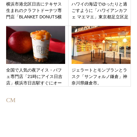
横浜市港北区日吉にテキサス
ハワイの海辺でゆったりと過
生まれのクラフトドーナツ専
ごすように「ハワイアンカフ
門店「BLANKET DONUTS横
ェ マエマエ」東京都足立区足
浜日吉店」オープン。1日300
立
個限定
全国で人気の夜アイス・パフ
ジェラートとモンブランとラ
ェ専門店「21時にアイス日吉
スク「サンフォルノ鎌倉」神
店」横浜市日吉駅すぐにオー
奈川県鎌倉市。
プン！
CM