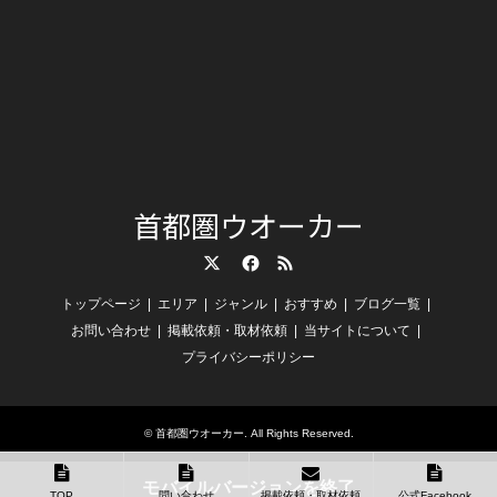
首都圏ウオーカー
Twitter
Facebook
RSS
トップページ
エリア
ジャンル
おすすめ
ブログ一覧
お問い合わせ
掲載依頼・取材依頼
当サイトについて
プライバシーポリシー
©
首都圏ウオーカー
. All Rights Reserved.
モバイルバージョンを終了
TOP
問い合わせ
掲載依頼・取材依頼
公式Facebook