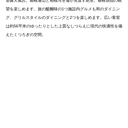
望露天風呂。箱根連山と相模湾を遙か見渡す絶景。箱根屈指の眺
望を楽しめます。旅の醍醐味の1つ施設内グルメも和のダイニン
グ、グリルスタイルのダイニングと2つを楽しめます。広い客室
は約56平米のゆったりとした上質なしつらえに現代の快適性を備
えたくつろぎの空間。