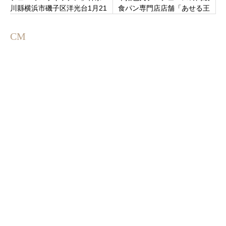
川縣横浜市磯子区洋光台1月21
食パン専門店店舗「あせる王
日グランドオープン！
様 京成大久保店と 稲毛店」5
月15日同日オープン
CM