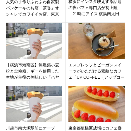
横浜にインスタ映えする話題
人気の手作りふわふわ自家製
の夜パフェ専門店が初上陸
パンケーキのお店「茶香」オ
「21時にアイス 横浜南太田
シャレでカワイイお店。東京
店」横浜市南区日枝町
都足立区北千住
【横浜市港南区】無農薬小麦
エスプレッソとビーガンスイ
粉と全粒粉、ギーを使用した
ーツがいただける素敵なカフ
生地が主役の美味しい「ハヤ
ェ「UP COFFEE（アップコー
シクレープ」オープン
ヒー）」さいたま市大宮区JR
大宮駅近く
川越市南大塚駅前にオープ
東京都板橋区成増にカフェ併