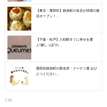
【東京・墨田区】錦糸町の名店が待望の復
活オープン！...
【千葉・松戸】八柱駅すぐに幸せを運
ぶ“鍵しっぽ”の...
墨田区錦糸町の新名所「ドーナツ屋 おひ
とつください...
CM