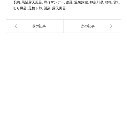
予約
,
展望露天風呂
,
帰れマンデー
,
強羅
,
温泉旅館
,
神奈川県
,
箱根
,
貸し
切り風呂
,
足柄下郡
,
開業
,
露天風呂