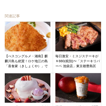
関連記事
【べスコングルメ・湘南】麒
毎日激安・ミスジステーキが
麟川島も絶賛！ロケ地江の島
￥880(税別)〜「ステーキリバ
「喜食家（きしょくや）」で
ーベ 池袋店」東京都豊島区
味わう絶品しらす海鮮丼とア
ジフライ