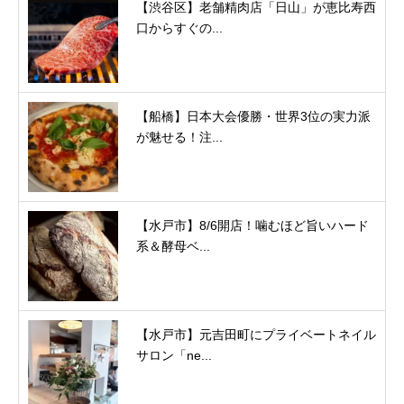
【渋谷区】老舗精肉店「日山」が恵比寿西
口からすぐの...
【船橋】日本大会優勝・世界3位の実力派
が魅せる！注...
【水戸市】8/6開店！噛むほど旨いハード
系＆酵母ベ...
【水戸市】元吉田町にプライベートネイル
サロン「ne...