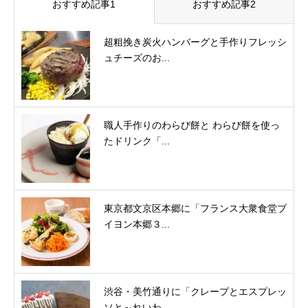
おすすめ記事1
おすすめ記事2
超粗挽き炭火ハンバーグと手作りフレッシ
ュチーズのお...
職人手作りのわらび餅と わらび餅を使っ
たドリンク「...
東京都文京区本郷に「フランス大衆食堂ブ
イヨン本郷３...
渋谷・美竹通りに「クレープとエスプレッ
ソと～れいわ...