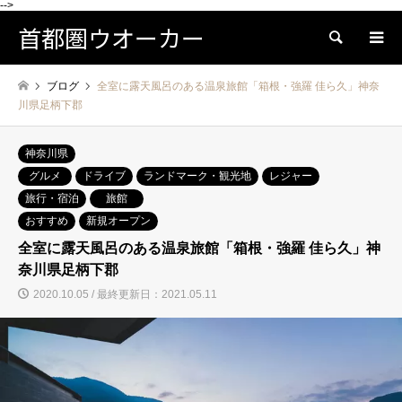
-->
首都圏ウオーカー
検索
ブログ
全室に露天風呂のある温泉旅館「箱根・強羅 佳ら久」神奈
川県足柄下郡
神奈川県
グルメ
ドライブ
ランドマーク・観光地
レジャー
旅行・宿泊
旅館
おすすめ
新規オープン
全室に露天風呂のある温泉旅館「箱根・強羅 佳ら久」神
奈川県足柄下郡
2020.10.05 / 最終更新日：2021.05.11