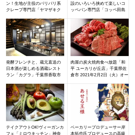
ン！生地が主役のパリパリ系
設のいろいろ挟めて楽しいコ
クレープ専門店「ヤマザキク
ッペパン専門店「コッペ田島
レープ」国産農薬不使用小麦
成増店」オープン！
粉と全粒粉の味わい
発酵フレンチと、蔵元直送の
肉屋の炭火焼肉食べ放題「和
日本酒が楽しめる酒蔵レスト
平 ユーカリが丘店」千葉県佐
ラン「カグラ」千葉県香取市
倉市 2021年2月2日（火）オー
佐原3月2日オープン
プン
テイクアウトOK!ヴィーガンカ
ベーカリープロデューサー岸
フェ「ミロウキッチン」神奈
本拓也氏プロデュースの高級