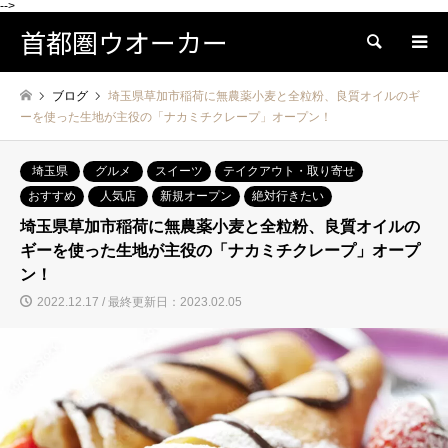
-->
首都圏ウオーカー
検索
ブログ
埼玉県草加市稲荷に無農薬小麦と全粒粉、良質オイルのギ
ーを使った生地が主役の「ナカミチクレープ」オープン！
埼玉県
グルメ
スイーツ
テイクアウト・取り寄せ
おすすめ
人気店
新規オープン
絶対行きたい
埼玉県草加市稲荷に無農薬小麦と全粒粉、良質オイルの
ギーを使った生地が主役の「ナカミチクレープ」オープ
ン！
2022.12.17 / 最終更新日：2023.02.05