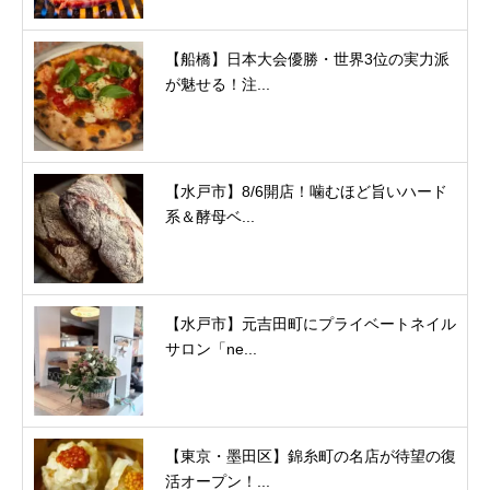
【船橋】日本大会優勝・世界3位の実力派
が魅せる！注...
【水戸市】8/6開店！噛むほど旨いハード
系＆酵母ベ...
【水戸市】元吉田町にプライベートネイル
サロン「ne...
【東京・墨田区】錦糸町の名店が待望の復
活オープン！...