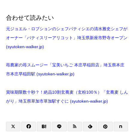
合わせて読みたい
元ジョエル・ロブションのシェフパティシエの清水雅史シェフが
オーナー「パティスリーアリコット」埼玉県新座市野寺オープン
(syutoken-walker.jp)
苺農家の苺スムージー「宝美いちご 本庄早稲田店」埼玉県本庄
市本庄早稲田駅 (syutoken-walker.jp)
賞味期限数十秒？！絶品10割玄蕎麦（玄粉100％）「玄蕎麦 しん
がり」埼玉県草加市草加駅すぐに (syutoken-walker.jp)