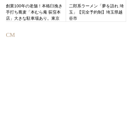
創業100年の老舗！本格臼挽き
二郎系ラーメン「夢を語れ 埼
手打ち蕎麦「本むら庵 荻窪本
玉」【完全予約制】埼玉県越
店」大きな駐車場あり。東京
谷市
都杉並区西荻窪駅近く
CM