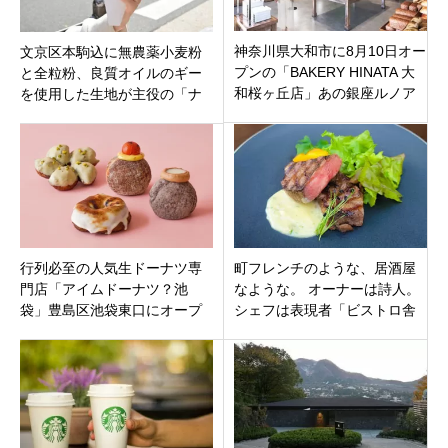
神奈川県大和市に8月10日オー
文京区本駒込に無農薬小麦粉
プンの「BAKERY HINATA 大
と全粒粉、良質オイルのギー
和桜ヶ丘店」あの銀座ルノア
を使用した生地が主役の「ナ
ールがプロデュースの種類豊
カミチクレープ文京白山店」
富な焼き立てパン！
がオープン。
行列必至の人気生ドーナツ専
町フレンチのような、居酒屋
門店「アイムドーナツ？池
なような。 オーナーは詩人。
袋」豊島区池袋東口にオープ
シェフは表現者「ビストロ舎
ン！限定フレーバーも必見。
利番jr」東京都品川区 立会川
駅2分