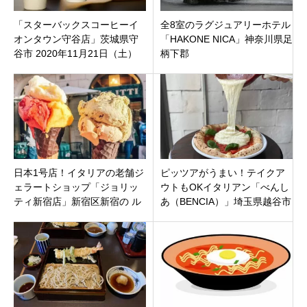
「スターバックスコーヒーイ
全8室のラグジュアリーホテル
オンタウン守谷店」茨城県守
「HAKONE NICA」神奈川県足
谷市 2020年11月21日（土）
柄下郡
オープン
日本1号店！イタリアの老舗ジ
ピッツアがうまい！テイクア
ェラートショップ「ジョリッ
ウトもOKイタリアン「べんし
ティ新宿店」新宿区新宿の ル
あ（BENCIA）」埼玉県越谷市
ミネエスト新宿 地下1階
の越谷駅西口から徒歩２分