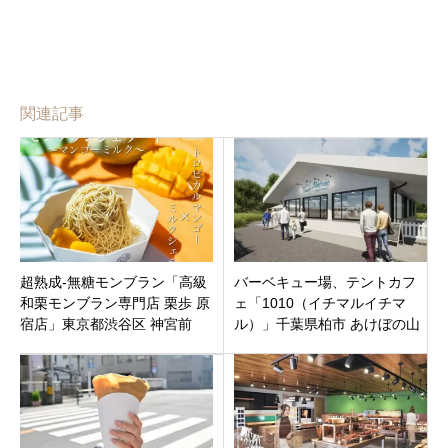
関連記事
超熟成-無糖モンブラン「高級
バーベキュー場、テントカフ
和栗モンブラン専門店 栗歩 原
ェ「1010（イチマルイチマ
宿店」東京都渋谷区 神宮前
ル）」千葉県柏市 あけぼの山
農業公園内2021年3月12日
（金）オープン