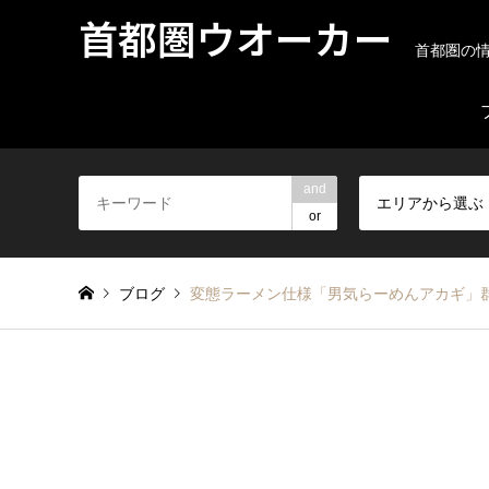
首都圏ウオーカー
首都圏の
and
エリアから選ぶ
or
ブログ
変態ラーメン仕様「男気らーめんアカギ」