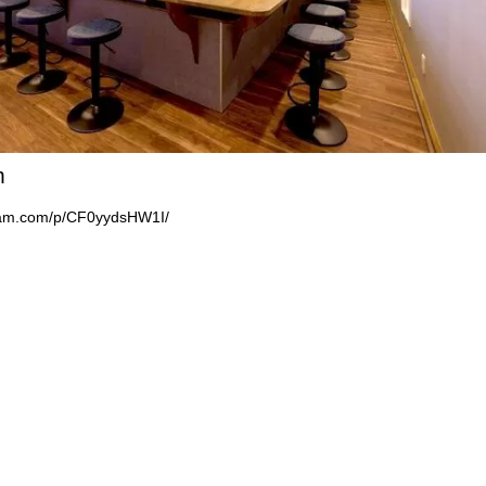
m
gram.com/p/CF0yydsHW1I/