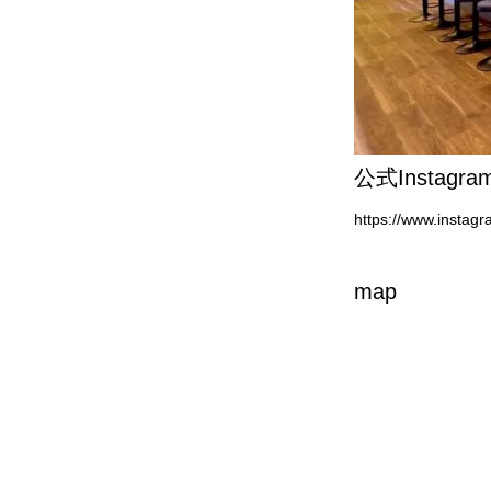
公式Instagra
https://www.insta
map