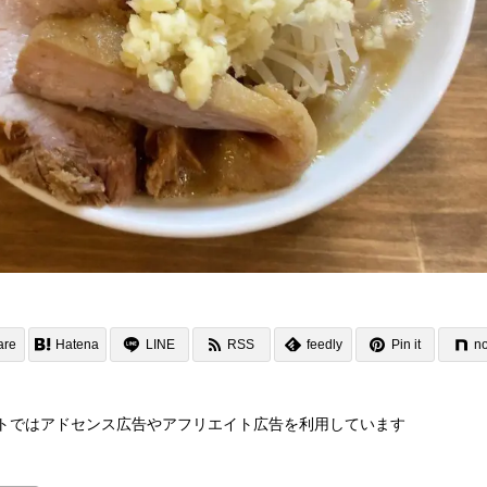
are
Hatena
LINE
RSS
feedly
Pin it
no
トではアドセンス広告やアフリエイト広告を利用しています