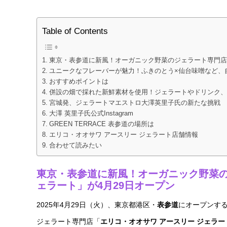
Table of Contents
東京・表参道に新風！オーガニック野菜のジェラート専門店「
ユニークなフレーバーが魅力！ふきのとう×仙台味噌など、
おすすめポイントは
併設の畑で採れた新鮮素材を使用！ジェラートやドリンク、
宮城発、ジェラートマエストロ大澤英里子氏の新たな挑戦
大澤 英里子氏公式Instagram
GREEN TERRACE 表参道の場所は
エリコ・オオサワ アースリー ジェラート店舗情報
合わせて読みたい
東京・表参道に新風！オーガニック野菜の
ェラート」が4月29日オープン
2025年4月29日（火）、東京都港区・
表参道
にオープンする
ジェラート専門店「
エリコ・オオサワ アースリー ジェラー