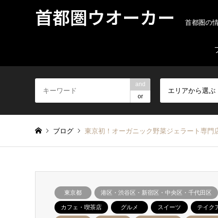
首都圏ウオーカー
首都圏の
and
エリアから選ぶ
or
ブログ
東京初！オーガニック野菜ジェラート専門店
東京都
港区・渋谷区・新宿区・中央区・千代田区
カフェ・喫茶店
グルメ
スイーツ
テイク