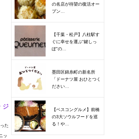
の名店が待望の復活オー
プン…
【千葉・松戸】八柱駅す
ぐに幸せを運ぶ“鍵しっ
ぽ”の…
墨田区錦糸町の新名所
「ドーナツ屋 おひとつく
ださい…
 ジ
【ベスコングルメ】前橋
の3大ソウルフードを巡
る！や…
使った
ニッ