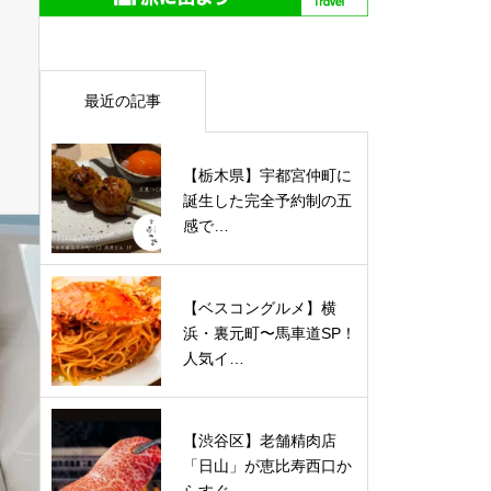
最近の記事
【栃木県】宇都宮仲町に
誕生した完全予約制の五
感で…
【ベスコングルメ】横
浜・裏元町〜馬車道SP！
人気イ…
【渋谷区】老舗精肉店
「日山」が恵比寿西口か