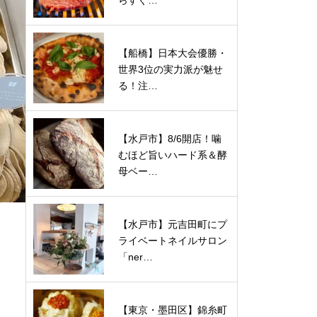
らすぐ…
【船橋】日本大会優勝・
世界3位の実力派が魅せ
る！注…
【水戸市】8/6開店！噛
むほど旨いハード系＆酵
母ベー…
【水戸市】元吉田町にプ
ライベートネイルサロン
「ner…
【東京・墨田区】錦糸町