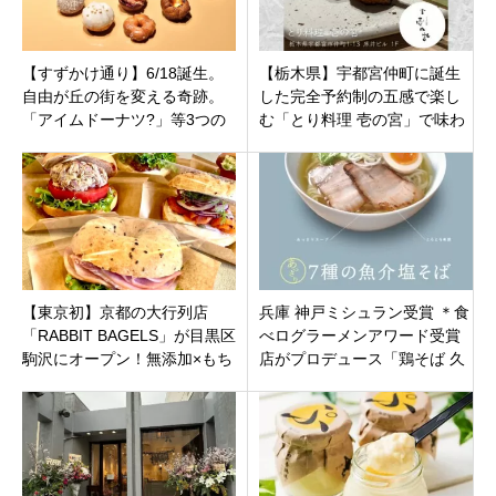
【すずかけ通り】6/18誕生。
【栃木県】宇都宮仲町に誕生
自由が丘の街を変える奇跡。
した完全予約制の五感で楽し
「アイムドーナツ?」等3つの
む「とり料理 壱の宮」で味わ
スターブランドが仕掛ける新
う、和×洋×炭火の極上おまか
空間
せコース。
【東京初】京都の大行列店
兵庫 神戸ミシュラン受賞 ＊食
「RABBIT BAGELS」が目黒区
べログラーメンアワード受賞
駒沢にオープン！無添加×もち
店がプロデュース「鶏そば 久
むぎゅ食感のベーグルがつい
遠 （くおん）」神奈川県大和
に東京上陸
市南林間駅 2021年3月18日
（木）オープン