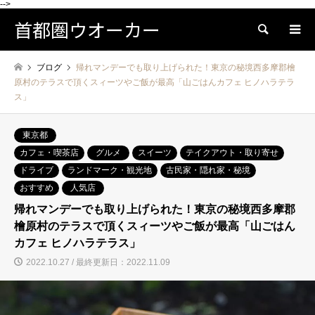
-->
首都圏ウオーカー
検索
ブログ
帰れマンデーでも取り上げられた！東京の秘境西多摩郡檜
原村のテラスで頂くスィーツやご飯が最高「山ごはんカフェ ヒノハラテラ
ス」
東京都
カフェ・喫茶店
グルメ
スイーツ
テイクアウト・取り寄せ
ドライブ
ランドマーク・観光地
古民家・隠れ家・秘境
おすすめ
人気店
帰れマンデーでも取り上げられた！東京の秘境西多摩郡
檜原村のテラスで頂くスィーツやご飯が最高「山ごはん
カフェ ヒノハラテラス」
2022.10.27 / 最終更新日：2022.11.09