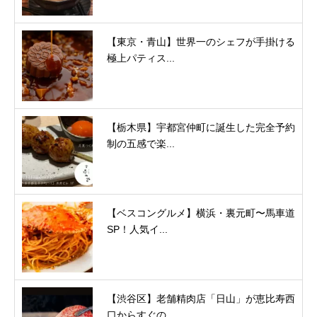
【東京・青山】世界一のシェフが手掛ける
極上パティス...
【栃木県】宇都宮仲町に誕生した完全予約
制の五感で楽...
【ベスコングルメ】横浜・裏元町〜馬車道
SP！人気イ...
【渋谷区】老舗精肉店「日山」が恵比寿西
口からすぐの...