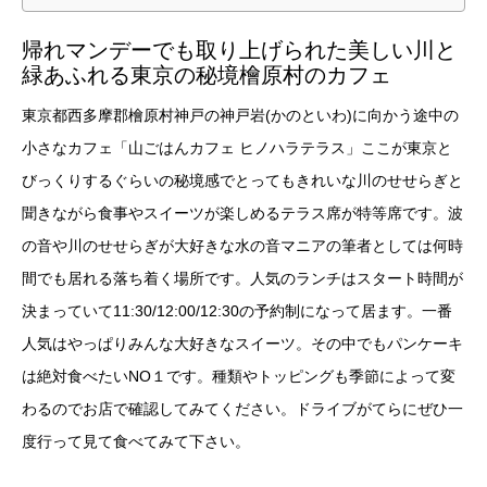
帰れマンデーでも取り上げられた美しい川と
緑あふれる東京の秘境檜原村のカフェ
東京都西多摩郡檜原村神戸の神戸岩(かのといわ)に向かう途中の
小さなカフェ「山ごはんカフェ ヒノハラテラス」ここが東京と
びっくりするぐらいの秘境感でとってもきれいな川のせせらぎと
聞きながら食事やスイーツが楽しめるテラス席が特等席です。波
の音や川のせせらぎが大好きな水の音マニアの筆者としては何時
間でも居れる落ち着く場所です。人気のランチはスタート時間が
決まっていて11:30/12:00/12:30の予約制になって居ます。一番
人気はやっぱりみんな大好きなスイーツ。その中でもパンケーキ
は絶対食べたいNO１です。種類やトッピングも季節によって変
わるのでお店で確認してみてください。ドライブがてらにぜひ一
度行って見て食べてみて下さい。