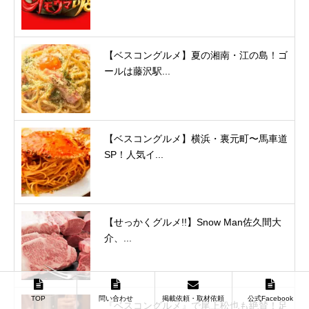
【ベスコングルメ】夏の湘南・江の島！ゴ
ールは藤沢駅...
【ベスコングルメ】横浜・裏元町〜馬車道
SP！人気イ...
【せっかくグルメ!!】Snow Man佐久間大
介、...
TOP
問い合わせ
掲載依頼・取材依頼
公式Facebook
『ベスコングルメ』で尾上松也も絶賛！足