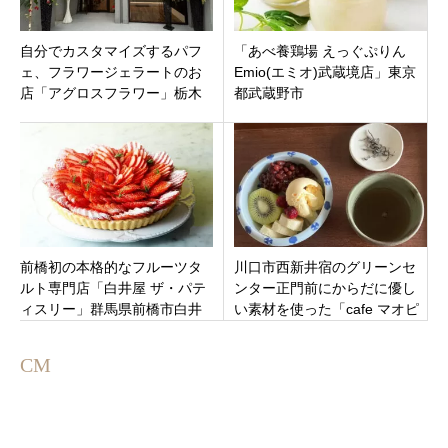
自分でカスタマイズするパフ
「あべ養鶏場 えっぐぷりん
ェ、フラワージェラートのお
Emio(エミオ)武蔵境店」東京
店「アグロスフラワー」栃木
都武蔵野市
県足利市
前橋初の本格的なフルーツタ
川口市西新井宿のグリーンセ
ルト専門店「白井屋 ザ・パテ
ンター正門前にからだに優し
ィスリー」群馬県前橋市白井
い素材を使った「cafe マオピ
屋ホテル内
ピ」ランチやデザートがおす
すめ！9月23日オープン
CM