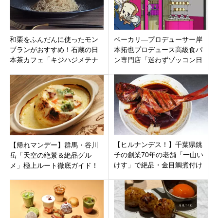
和栗をふんだんに使ったモン
ベーカリ―プロデューサー岸
ブランがおすすめ！石蔵の日
本拓也プロデュース高級食パ
本茶カフェ「キジハジメテナ
ン専門店「迷わずゾッコン日
ク」栃木県宇都宮市大谷町に
立店」茨城県日立市
オープン
【ヒルナンデス！】千葉県銚
【帰れマンデー】群馬・谷川
子の創業70年の老舗「一山い
岳「天空の絶景＆絶品グル
けす」で絶品・金目鯛煮付け
メ」極上ルート徹底ガイド！
とひらめの刺身を味わう絶景
天神峠の『天空の赤い絨毯』
旅
を目指す秘境旅！