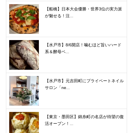
【船橋】日本大会優勝・世界3位の実力派
が魅せる！注...
【水戸市】8/6開店！噛むほど旨いハード
系＆酵母ベ...
【水戸市】元吉田町にプライベートネイル
サロン「ne...
【東京・墨田区】錦糸町の名店が待望の復
活オープン！...