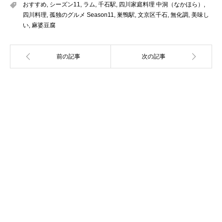
おすすめ
,
シーズン11
,
ラム
,
千石駅
,
四川家庭料理 中洞（なかほら）
,
四川料理
,
孤独のグルメ Season11
,
巣鴨駅
,
文京区千石
,
無化調
,
美味し
い
,
麻婆豆腐