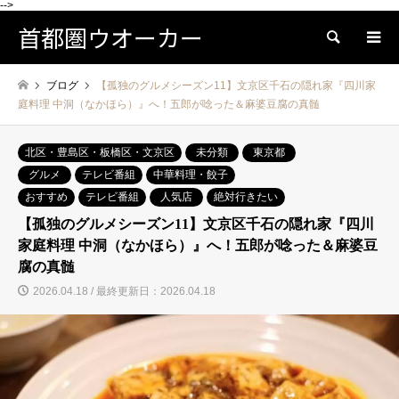
-->
首都圏ウオーカー
検索
ブログ
【孤独のグルメシーズン11】文京区千石の隠れ家『四川家
庭料理 中洞（なかほら）』へ！五郎が唸った＆麻婆豆腐の真髄
北区・豊島区・板橋区・文京区
未分類
東京都
グルメ
テレビ番組
中華料理・餃子
おすすめ
テレビ番組
人気店
絶対行きたい
【孤独のグルメシーズン11】文京区千石の隠れ家『四川
家庭料理 中洞（なかほら）』へ！五郎が唸った＆麻婆豆
腐の真髄
2026.04.18 / 最終更新日：2026.04.18