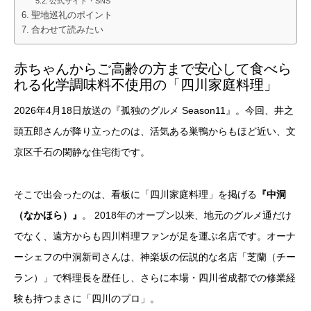
公式サイト・SNS
聖地巡礼のポイント
合わせて読みたい
赤ちゃんからご高齢の方まで安心して食べら
れる化学調味料不使用の「四川家庭料理」
2026年4月18日放送の『孤独のグルメ Season11』。今回、井之
頭五郎さんが降り立ったのは、活気ある巣鴨からもほど近い、文
京区千石の閑静な住宅街です。
そこで出会ったのは、看板に「四川家庭料理」を掲げる
『中洞
（なかほら）』
。 2018年のオープン以来、地元のグルメ通だけ
でなく、遠方からも四川料理ファンが足を運ぶ名店です。オーナ
ーシェフの中洞新司さんは、神楽坂の伝説的な名店「芝蘭（チー
ラン）」で料理長を歴任し、さらに本場・四川省成都での修業経
験も持つまさに「四川のプロ」。