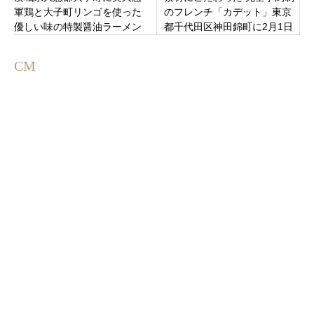
軍鶏と大子町リンゴを使った
のフレンチ「カデット」東京
優しい味の特製醤油ラーメン
都千代田区神田錦町に2月1日
がおすすめの「軍鶏と林檎」
新規オープンです。
が9月23日にオープン
CM