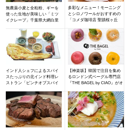
多彩なメニュー！モーニング
無農薬小麦と全粒粉、ギーを
とシロノワールがおすすめの
使った生地が美味しい「ミツ
「コメダ珈琲店 聖蹟桜ヶ丘
イクレープ」千葉県大網白里
店」多摩市関戸にオープン！
市季美の森ショッピングプラ
ザ内にオープン。
インド人シェフによるスパイ
【神楽坂】韓国で注目を集め
スたっぷりの北インド料理レ
るロンドン式ベーグル専門店
ストラン「ピンチオブスパイ
『THE BAGEL by CIAO』がオ
ス」千葉市中央区中央
ープン！看板商品は賞味期限1
時間