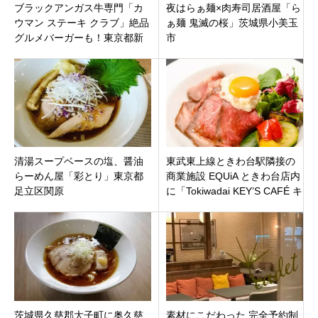
ブラックアンガス牛専門「カ
夜はらぁ麺×肉寿司居酒屋「ら
ウマン ステーキ クラブ」絶品
ぁ麺 鬼滅の桜」茨城県小美玉
グルメバーガーも！東京都新
市
宿区神楽坂
清湯スープベースの塩、醤油
東武東上線ときわ台駅隣接の
らーめん屋「彩とり」東京都
商業施設 EQUiA ときわ台店内
足立区関原
に「Tokiwadai KEY’S CAFÉ キ
ーズカフェ」東京都板橋区
茨城県久慈郡大子町に奥久慈
素材にこだわった 完全予約制