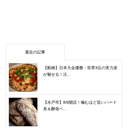
最近の記事
【船橋】日本大会優勝・世界3位の実力派
が魅せる！注...
【水戸市】8/6開店！噛むほど旨いハード
系＆酵母ベ...