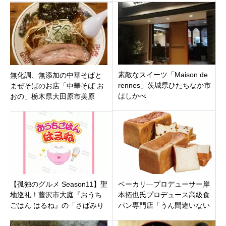
ン！
素敵なスイーツ「Maison de
無化調、無添加の中華そばと
rennes」茨城県ひたちなか市
まぜそばのお店「中華そば お
はしかべ
おの」栃木県大田原市美原
【孤独のグルメ Season11】聖
ベーカリ―プロデューサー岸
地巡礼！藤沢市大庭『おうち
本拓也氏プロデュース高級食
ごはん はるね』の「さばみり
パン専門店「うん間違いない
ん定食」と「濃厚豚汁」に酔
っ！ 千歳烏山店」東京都世田