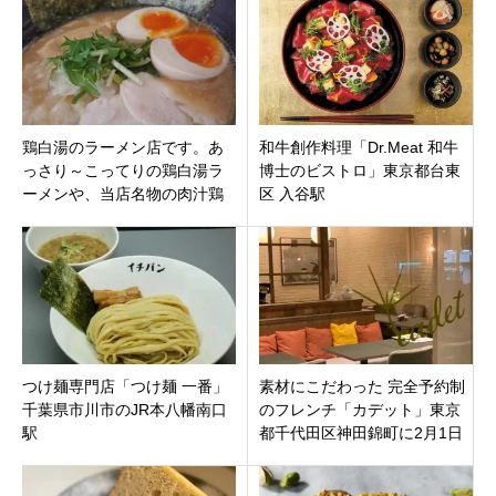
いしれる
谷区
鶏白湯のラーメン店です。あ
和牛創作料理「Dr.Meat 和牛
っさり～こってりの鶏白湯ラ
博士のビストロ」東京都台東
ーメンや、当店名物の肉汁鶏
区 入谷駅
餃子「下町食堂 麺屋ばらい
ち」東京都江東区住吉駅
つけ麺専門店「つけ麺 一番」
素材にこだわった 完全予約制
千葉県市川市のJR本八幡南口
のフレンチ「カデット」東京
駅
都千代田区神田錦町に2月1日
新規オープンです。