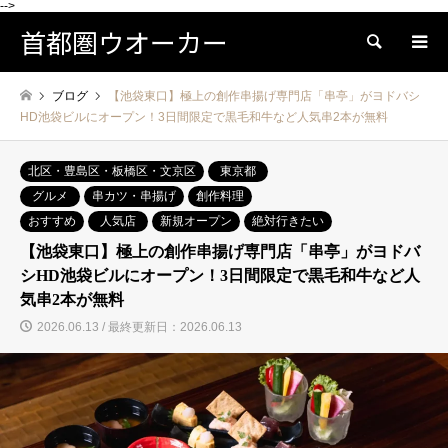
-->
首都圏ウオーカー
検索
ブログ
【池袋東口】極上の創作串揚げ専門店「串亭」がヨドバシ
HD池袋ビルにオープン！3日間限定で黒毛和牛など人気串2本が無料
北区・豊島区・板橋区・文京区
東京都
グルメ
串カツ・串揚げ
創作料理
おすすめ
人気店
新規オープン
絶対行きたい
【池袋東口】極上の創作串揚げ専門店「串亭」がヨドバ
シHD池袋ビルにオープン！3日間限定で黒毛和牛など人
気串2本が無料
2026.06.13 / 最終更新日：2026.06.13