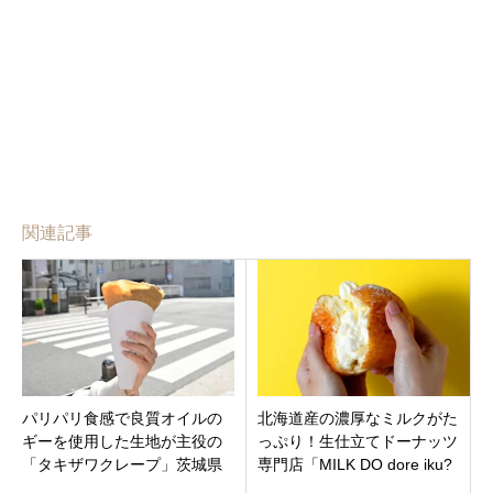
関連記事
パリパリ食感で良質オイルの
北海道産の濃厚なミルクがた
ギーを使用した生地が主役の
っぷり！生仕立てドーナッツ
「タキザワクレープ」茨城県
専門店「MILK DO dore iku?
龍ケ崎市松ケ丘にオープン！
川越店」川越市仲町にオープ