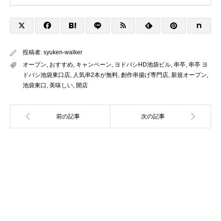
投稿者:
syuken-walker
オープン
,
おすすめ
,
キャンペーン
,
ヨドバシHD池袋ビル
,
串亭
,
串亭 ヨ
ドバシ池袋東口店
,
人気串2本が無料
,
創作串揚げ専門店
,
新規オープン
,
池袋東口
,
美味しい
,
開店