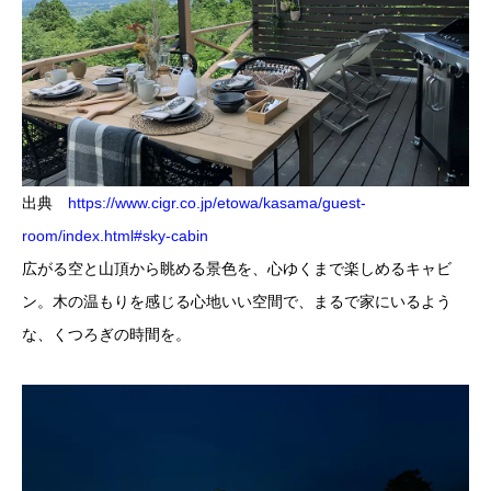
出典
https://www.cigr.co.jp/etowa/kasama/guest-
room/index.html#sky-cabin
広がる空と山頂から眺める景色を、心ゆくまで楽しめるキャビ
ン。木の温もりを感じる心地いい空間で、まるで家にいるよう
な、くつろぎの時間を。