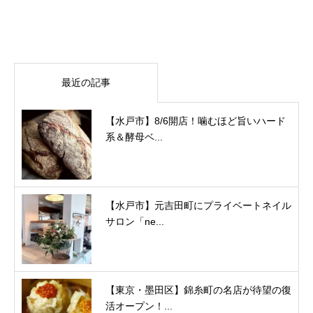
最近の記事
【水戸市】8/6開店！噛むほど旨いハード
系＆酵母ベ...
【水戸市】元吉田町にプライベートネイル
サロン「ne...
【東京・墨田区】錦糸町の名店が待望の復
活オープン！...