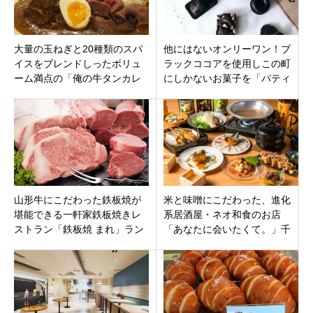
大量の玉ねぎと20種類のスパ
他にはないオンリーワン！ブ
イスをブレンドしったボリュ
ラックココアを使用しこの町
ーム満点の「俺の牛タンカレ
にしかないお菓子を「パティ
ー食ってみな。」川崎市川崎
スリークロノアール」東京都
区
葛飾区東新小岩実り商店街
山形牛にこだわった鉄板焼が
米と味噌にこだわった、進化
堪能できる一軒家鉄板焼きレ
系居酒屋・ネオ和食のお店
ストラン「鉄板焼 まれ」ラン
「あなたに会いたくて。」千
チもあります。東京都大田区
葉県船橋市本町に8月5日オー
西蒲田
プン。