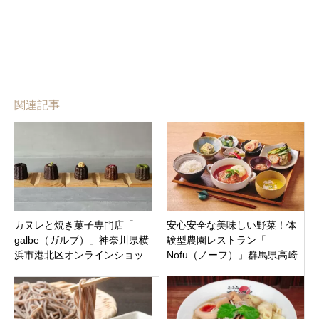
関連記事
カヌレと焼き菓子専門店「
安心安全な美味しい野菜！体
galbe（ガルブ）」神奈川県横
験型農園レストラン「
浜市港北区オンラインショッ
Nofu（ノーフ）」群馬県高崎
プでの取り寄せにも対応して
市柴崎町に10月26日オープン
います
です。