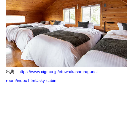
出典
https://www.cigr.co.jp/etowa/kasama/guest-
room/index.html#sky-cabin