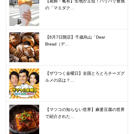
【葛飾・亀有】生地が主役！パリパリ食感
の「マエダク...
【8月7日開店】千歳烏山「Dear
Bread（デ...
【ザワつく金曜日】全国とろとろチーズグ
ルメの店は？...
【マツコの知らない世界】麻婆豆腐の世界
で紹介された...