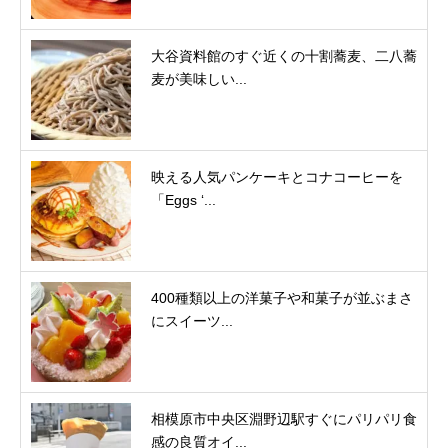
大谷資料館のすぐ近くの十割蕎麦、二八蕎
麦が美味しい...
映える人気パンケーキとコナコーヒーを
「Eggs ‘...
400種類以上の洋菓子や和菓子が並ぶまさ
にスイーツ...
相模原市中央区淵野辺駅すぐにパリパリ食
感の良質オイ...