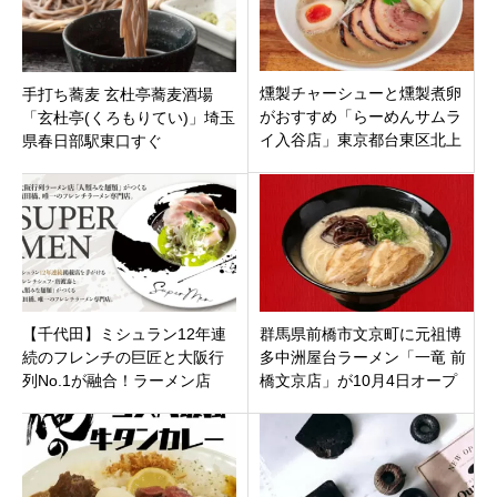
燻製チャーシューと燻製煮卵
手打ち蕎麦 玄杜亭蕎麦酒場
がおすすめ「らーめんサムラ
「玄杜亭(くろもりてい)」埼玉
イ入谷店」東京都台東区北上
県春日部駅東口すぐ
野
【千代田】ミシュラン12年連
群馬県前橋市文京町に元祖博
続のフレンチの巨匠と大阪行
多中洲屋台ラーメン「一竜 前
列No.1が融合！ラーメン店
橋文京店」が10月4日オープ
『SUPER MEN 飯田橋店』が
ン！濃厚豚骨スープと秘伝の
誕生
返しをぜひ！