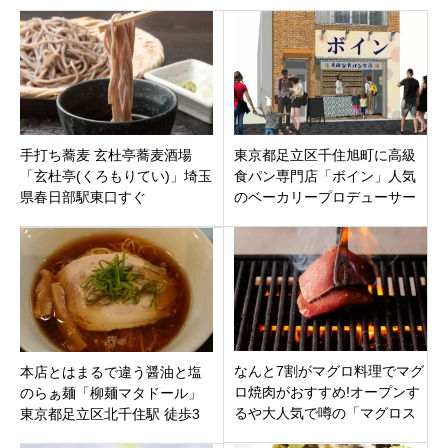
手打ち蕎麦 玄杜亭蕎麦酒場
東京都足立区千住旭町に高級
「玄杜亭(くろもりてい)」埼玉
食パン専門店「ボイン」人気
県春日部駅東口すぐ
のベーカリープロデューサー
岸本拓也氏プロデュース！
なんと7割がマグロ料理でマグ
本店とはまるで違う醤油と塩
ロ焼肉がおすすめ!オープンす
のらぁ麺「柳麺マタドール」
るや大人気で噂の「マグロス
東京都足立区北千住駅 徒歩3
タンダード錦糸町本店」墨田
分に6月21日リニューアルオー