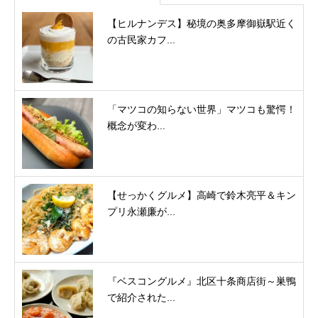
【ヒルナンデス】秘境の奥多摩御嶽駅近く
の古民家カフ...
「マツコの知らない世界」マツコも驚愕！
概念が変わ...
【せっかくグルメ】高崎で鈴木亮平＆キン
プリ永瀬廉が...
『ベスコングルメ』北区十条商店街～巣鴨
で紹介された...