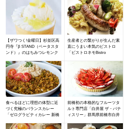
区江東橋
プン
【ザワつく!金曜日】杉並区高
生産者との繋がりが生んだ素
円寺『β STAND（ベータスタ
直にうまい本気のビストロ
ンド）』のはちみつレモンク
「ビストロネモBistro
レープ！場所やメニューを徹
Némot」東京都渋谷区 広
底解説
尾
食べるほどに理想の体型に近
前橋初の本格的なフルーツタ
づく究極のバランスカレー
ルト専門店「白井屋 ザ・パテ
「ゼログラビティカレー 新橋
ィスリー」群馬県前橋市白井
店」東京都港区新橋にオープ
屋ホテル内
ン！