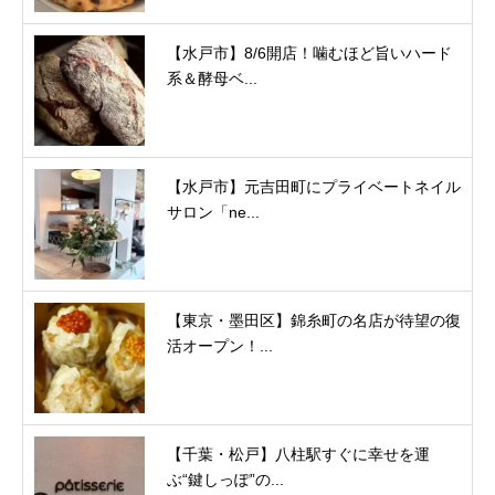
【水戸市】8/6開店！噛むほど旨いハード
系＆酵母ベ...
【水戸市】元吉田町にプライベートネイル
サロン「ne...
【東京・墨田区】錦糸町の名店が待望の復
活オープン！...
【千葉・松戸】八柱駅すぐに幸せを運
ぶ“鍵しっぽ”の...