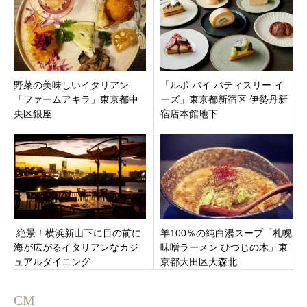
野菜の美味しいイタリアン
「ルポ バイ パティスリー イ
「ファームアキラ」東京都中
ーズ」東京都新宿区 伊勢丹新
央区銀座
宿店本館地下
絶景！横浜新山下に目の前に
羊100％の純白湯スープ「札幌
海が広がるイタリアンなカジ
味噌ラーメン ひつじの木」東
ュアルダイニング
京都大田区大森北
「Re:Journal (リジャーナ
ル) 」9月28日オープン
CM