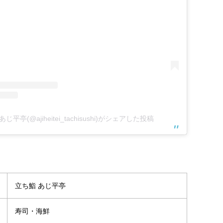
゙平亭(@ajiheitei_tachisushi)がシェアした投稿
立ち鮨 あじ平亭
寿司・海鮮