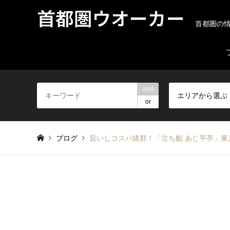
首都圏ウオーカー
首都圏の
and
エリアから選ぶ
or
ブログ
旨いしコスパ抜群！「立ち鮨 あじ平亭」東