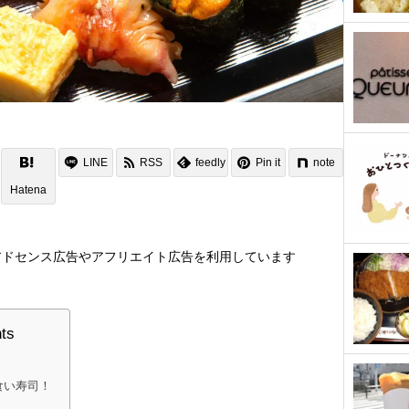
LINE
RSS
feedly
Pin it
note
Hatena
アドセンス広告やアフリエイト広告を利用しています
nts
食い寿司！