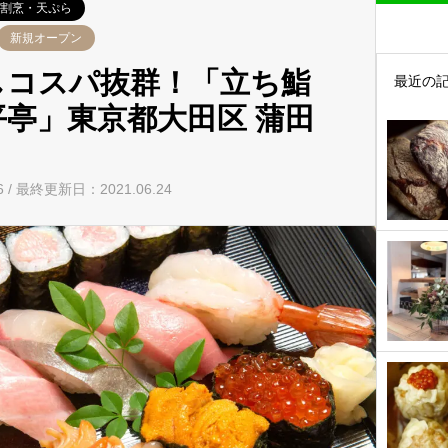
割烹・天ぷら
新規オープン
しコスパ抜群！「立ち鮨
最近の
平亭」東京都大田区 蒲田
16 / 最終更新日：2021.06.24