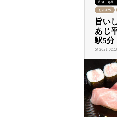
和食・寿司・
おすすめ
旨い
あじ
駅5分
2021.02.