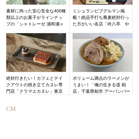
素材に拘った安心安全な400種
ミシュランビブグルマン掲
類以上のお菓子がラインナッ
載！絶品手打ち蕎麦絶対行っ
プの「シャトレーゼ 浦和瀬ヶ
た方がいい名店「吟八亭 や
崎店」さいたま市浦和区瀬ヶ
ざ和（ぎんぱちていやざ
崎にオープン！
わ）」東京都 葛飾区 亀有
絶対行きたい！カフェとテイ
ボリューム満点のラーメンが
クアウトの焼き立てカヌレ専
うまい！「俺の生きる道 柏
門店「クラマエカヌレ」東京
店」千葉県柏市 アーバンパー
都台東区蔵前にオープン！
クライン 柏駅近く
CM