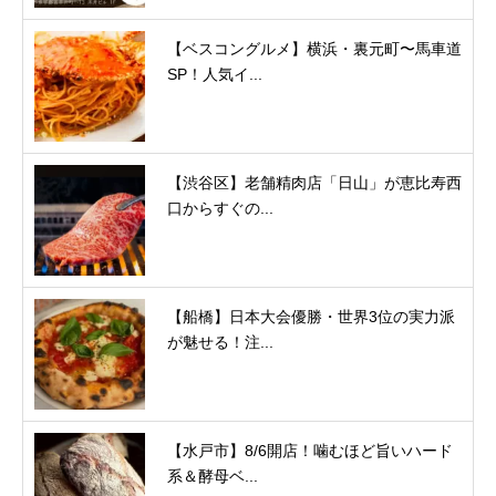
【ベスコングルメ】横浜・裏元町〜馬車道
SP！人気イ...
【渋谷区】老舗精肉店「日山」が恵比寿西
口からすぐの...
【船橋】日本大会優勝・世界3位の実力派
が魅せる！注...
【水戸市】8/6開店！噛むほど旨いハード
系＆酵母ベ...