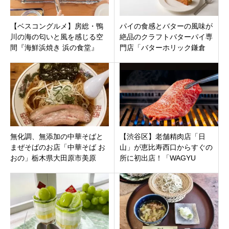
【ベスコングルメ】房総・鴨
パイの食感とバターの風味が
川の海の匂いと風を感じる空
絶品のクラフトバターパイ専
間『海鮮浜焼き 浜の食堂』
門店「バターホリック鎌倉
へ！絶品浜焼き＆肉厚アジフ
店」神奈川県鎌倉市小町に6月
ライを堪能！
30日オープン
無化調、無添加の中華そばと
【渋谷区】老舗精肉店「日
まぜそばのお店「中華そば お
山」が恵比寿西口からすぐの
おの」栃木県大田原市美原
所に初出店！「WAGYU
YAKINIKU 日山」が8月8日オ
ープン