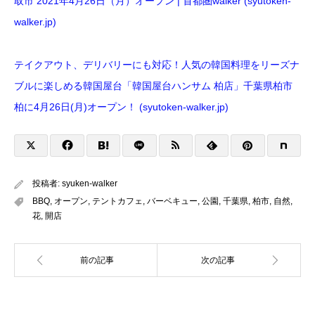
取市 2021年4月26日（月）オープン | 首都圏walker (syutoken-
walker.jp)
テイクアウト、デリバリーにも対応！人気の韓国料理をリーズナ
ブルに楽しめる韓国屋台「韓国屋台ハンサム 柏店」千葉県柏市
柏に4月26日(月)オープン！ (syutoken-walker.jp)
投稿者:
syuken-walker
BBQ
,
オープン
,
テントカフェ
,
バーベキュー
,
公園
,
千葉県
,
柏市
,
自然
,
花
,
開店