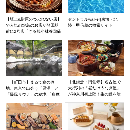
【坂上&指原のつぶれない店】
セントラルwalker|東海・北
で人気の焼鳥のお店が蒲田駅
陸・甲信越の検索サイト
前に2号店「ざる焼小林養鶏蒲
田店」東京都大田区にオープ
ン
【北鎌倉・円覚寺】名古屋で
【町田市】まるで森の奥
大行列の「昼だけうなぎ屋」
地。東京で出会う「黒湯」と
が神奈川初上陸！生の鰻を炭
「爆風サウナ」の秘境 「多摩
火で焼き上げる本格派が4月25
境天然温泉 森乃彩」日帰り温
日オープン
泉