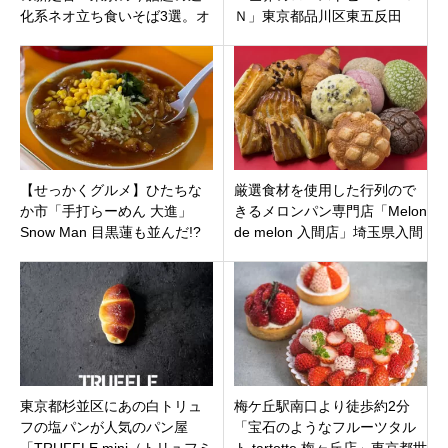
化系ネオ立ち食いそば3選。オ
Ｎ」東京都品川区東五反田
シャレな店内で変わり種そば
もラインナップ
【せっかくグルメ】ひたちな
厳選食材を使用した行列ので
か市「手打らーめん 大進」
きるメロンパン専門店「Melon
Snow Man 目黒蓮も並んだ!?
de melon 入間店」埼玉県入間
茨城のソウルフード「焼肉冷
市東町にオープン
し」の聖地
東京都杉並区にあの白トリュ
梅ケ丘駅南口より徒歩約2分
フの塩パンが人気のパン屋
「宝石のようなフルーツタル