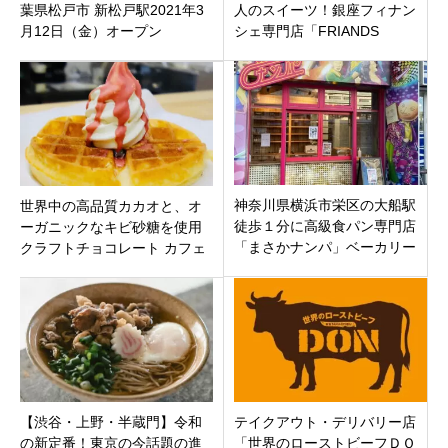
葉県松戸市 新松戸駅2021年3
人のスイーツ！銀座フィナン
月12日（金）オープン
シェ専門店「FRIANDS
GALLERY」東京都中央区銀座
神奈川県横浜市栄区の大船駅
世界中の高品質カカオと、オ
徒歩１分に高級食パン専門店
ーガニックなキビ砂糖を使用
「まさかナンパ」ベーカリー
クラフトチョコレート カフェ
プロデューサー岸本拓也氏プ
「カカオ リパブリック 東京」
ロデュース
東京都中野区新井
【渋谷・上野・半蔵門】令和
テイクアウト・デリバリー店
の新定番！東京の今話題の進
「世界のローストビーフＤＯ