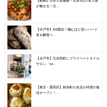
【船橋】日本大会優勝・世界3位の実力派
が魅せる！注...
【水戸市】8/6開店！噛むほど旨いハード
系＆酵母ベ...
【水戸市】元吉田町にプライベートネイル
サロン「ne...
【東京・墨田区】錦糸町の名店が待望の復
活オープン！...