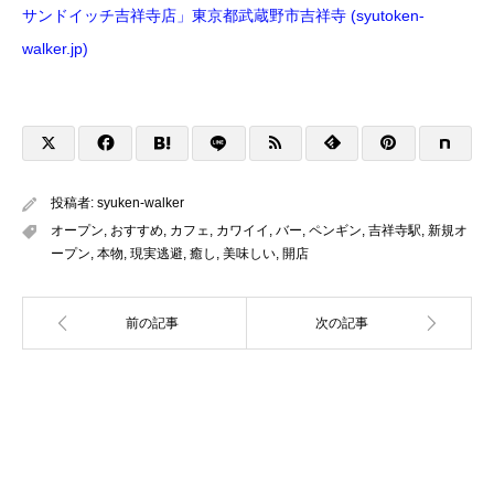
サンドイッチ吉祥寺店」東京都武蔵野市吉祥寺 (syutoken-
walker.jp)
投稿者:
syuken-walker
オープン
,
おすすめ
,
カフェ
,
カワイイ
,
バー
,
ペンギン
,
吉祥寺駅
,
新規オ
ープン
,
本物
,
現実逃避
,
癒し
,
美味しい
,
開店