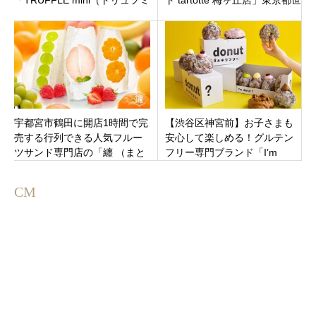
「TRUFFLE mini（トリュフミ
ト tartotte 梅ヶ丘店」東京都世
ニ） JR西荻窪北口店」オープ
田谷区にオープン！
ン
宇都宮市鶴田に開店1時間で完
【渋谷区神宮前】お子さまも
売する行列できる人気フルー
安心して楽しめる！グルテン
ツサンド専門店の「纏 （まと
フリー専門ブランド「I’m
い）宇都宮店」
donut？グルテンフリー」オー
プン！
CM