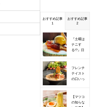
結
おすすめ記事
おすすめ記事
1
2
『土曜は
ナニす
る!?』日
帰りぷら
っとりっ
ぷ！で瀬
フレンチ
戸…
テイスト
の口いっ
ぱいに海
老の香り
が広が
【マツコ
る…
の知らな