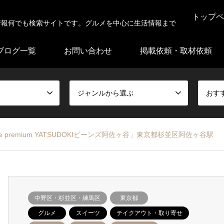
トップペ
情報何でも検索サイトです。グルメを中心に生活情報まで
ブログ一覧
お問い合わせ
掲載依頼・取材依頼
ジャンルから選ぶ
おす
e premium YATSUDOKIビーンズ阿佐ヶ谷」東京都杉並区阿佐ヶ谷駅
中野区・杉並区・練馬区
東京都
グルメ
スイーツ
テイクアウト・取り寄せ