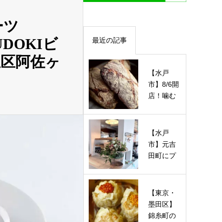
ーツ
SUDOKIビ
最近の記事
並区阿佐ヶ
【水戸
市】8/6開
店！噛む
ほど旨い
ハード系
＆酵母ベ
【水戸
ー…
市】元吉
田町にプ
ライベー
トネイル
サロン
【東京・
「ner…
墨田区】
錦糸町の