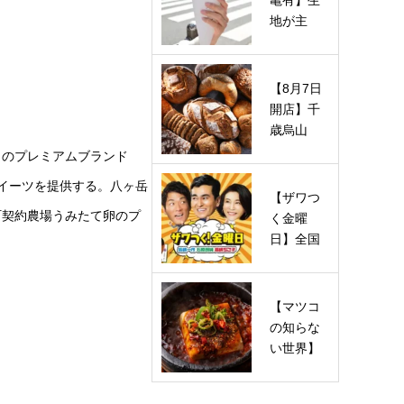
亀有】生
地が主
役！パリ
パリ食感
の「マエ
【8月7日
ダ…
開店】千
歳烏山
「Dear
」のプレミアムブランド
Bread（デ
スイーツを提供する。八ヶ岳
ィアブレ
【ザワつ
ッ…
町契約農場うみたて卵のプ
く金曜
日】全国
とろとろ
チーズグ
ルメの店
【マツコ
は…
の知らな
い世界】
麻婆豆腐
の世界で