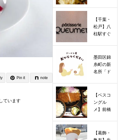
名店が待
望の復活
オープ
【千葉・
ン…
松戸】八
柱駅すぐ
に幸せを
運ぶ“鍵し
っぽ”の…
墨田区錦
糸町の新
名所「ド
ly
Pin it
note
ーナツ屋
おひとつ
くださ
【ベスコ
い…
しています
ングル
メ】前橋
の3大ソウ
ルフード
を巡る！
【葛飾・
や…