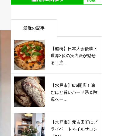
最近の記事
【船橋】日本大会優勝・
世界3位の実力派が魅せ
る！注…
【水戸市】8/6開店！噛
むほど旨いハード系＆酵
母ベー…
【水戸市】元吉田町にプ
ライベートネイルサロン