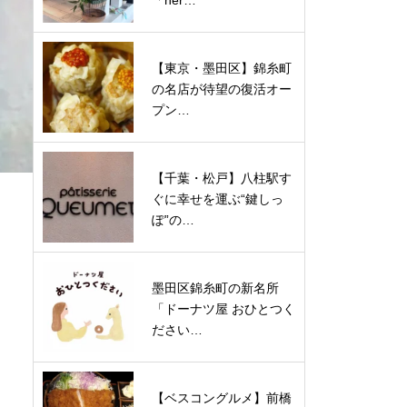
「ner…
【東京・墨田区】錦糸町
の名店が待望の復活オー
プン…
【千葉・松戸】八柱駅す
ぐに幸せを運ぶ“鍵しっ
ぽ”の…
墨田区錦糸町の新名所
「ドーナツ屋 おひとつく
ださい…
【ベスコングルメ】前橋