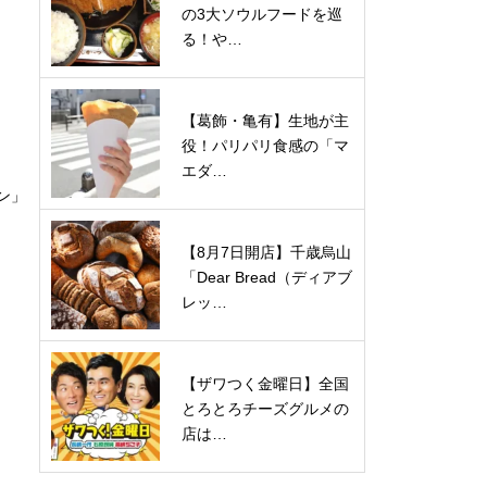
の3大ソウルフードを巡
る！や…
【葛飾・亀有】生地が主
役！パリパリ食感の「マ
エダ…
ン」
【8月7日開店】千歳烏山
「Dear Bread（ディアブ
レッ…
【ザワつく金曜日】全国
とろとろチーズグルメの
店は…