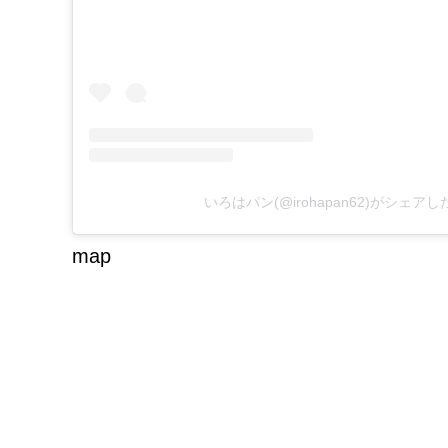
いろはパン(@irohapan62)がシェア
map