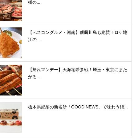
橋の...
【べスコングルメ・湘南】麒麟川島も絶賛！ロケ地
江の...
【帰れマンデー】天海祐希参戦！埼玉・東京にまた
がる...
栃木県那須の新名所「GOOD NEWS」で味わう絶...