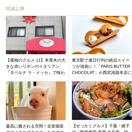
関連記事
【孤独のグルメ 11】本厚木の大
東京駅で連日行列の絶品スイー
きな赤いリボンのイタリアン
ツが池袋に！「PARIS BUTTER
『タベルナ ラ・メッセ』で味わ
CHOCOLAT」が西武池袋本店に
うバーニャカウダと秘伝のパニ
常設店をオープン
ーニ
【せっかくグルメ】千葉・銚子
最高に癒される空間！全室個室
で「観音食堂 丼屋 七兵衛」福