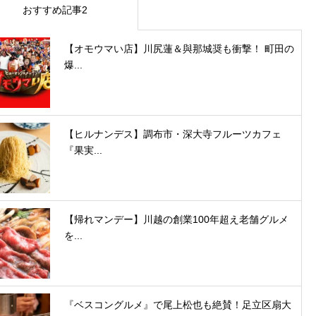
おすすめ記事2
【オモウマい店】川尻蓮＆與那城奨も衝撃！ 町田の
爆...
【ヒルナンデス】調布市・深大寺フルーツカフェ
『果実...
【帰れマンデー】川越の創業100年超え老舗グルメ
を...
『ベスコングルメ』で尾上松也も絶賛！足立区扇大