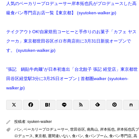
人気のベーカリープロデューサー岸本拓也氏がプロデュースした高
級食パン専門店お店一覧【東京都】 (syutoken-walker.jp)
テイクアウトOK!自家焙煎コーヒーと手作りのお菓子「カフェ ヤス
クーカ」東京都世田谷区ボロ市商店街に3月31日新規オープンで
す。 (syutoken-walker.jp)
”張記 鍋貼牛肉麺”が日本初進出「台北餃子 張記 経堂店」東京都世
田谷区経堂駅3分に3月25日オープン | 首都圏walker (syutoken-
walker.jp)
投稿者:
syuken-walker
パン
,
ベーカリープロヂューサー
,
世田谷区
,
南鳥山
,
岸本拓也
,
岸本拓也氏プ
ロデュース
,
東京都
,
運間違いない
,
食パン
,
食パンブーム
,
食パン専門店
,
高