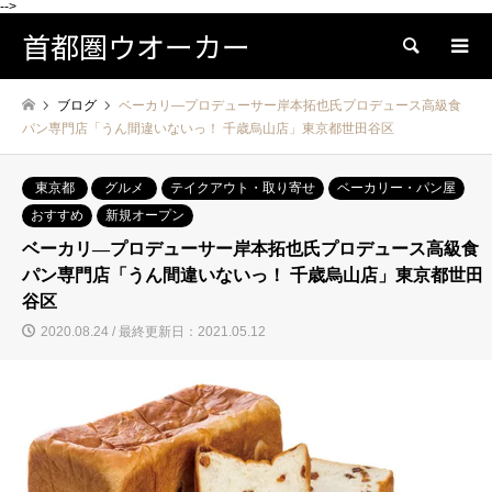
-->
首都圏ウオーカー
検索
ブログ
ベーカリ―プロデューサー岸本拓也氏プロデュース高級食
パン専門店「うん間違いないっ！ 千歳烏山店」東京都世田谷区
東京都
グルメ
テイクアウト・取り寄せ
ベーカリー・パン屋
おすすめ
新規オープン
ベーカリ―プロデューサー岸本拓也氏プロデュース高級食
パン専門店「うん間違いないっ！ 千歳烏山店」東京都世田
谷区
2020.08.24 / 最終更新日：2021.05.12