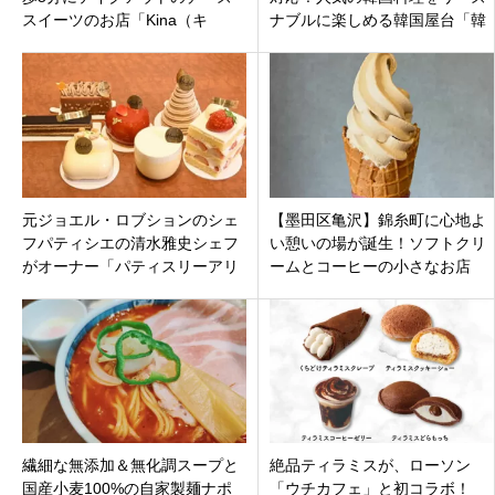
スイーツのお店「Kina（キ
ナブルに楽しめる韓国屋台「韓
ナ）」が9月6日オープンです。
国屋台ハンサム 柏店」千葉県柏
市柏
元ジョエル・ロブションのシェ
【墨田区亀沢】錦糸町に心地よ
フパティシエの清水雅史シェフ
い憩いの場が誕生！ソフトクリ
がオーナー「パティスリーアリ
ームとコーヒーの小さなお店
コット」埼玉県新座市野寺オー
「komu stand」がニューオープ
プン
ン！
繊細な無添加＆無化調スープと
絶品ティラミスが、ローソン
国産小麦100%の自家製麺ナポ
「ウチカフェ」と初コラボ！