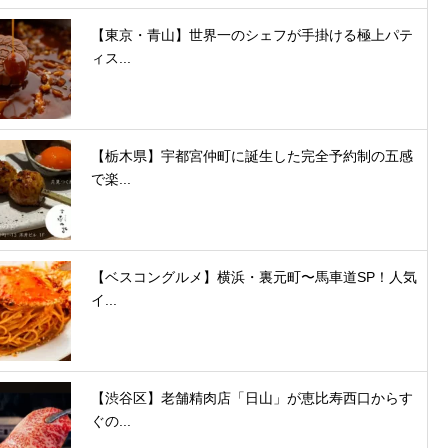
【東京・青山】世界一のシェフが手掛ける極上パテ
ィス...
【栃木県】宇都宮仲町に誕生した完全予約制の五感
で楽...
【ベスコングルメ】横浜・裏元町〜馬車道SP！人気
イ...
【渋谷区】老舗精肉店「日山」が恵比寿西口からす
ぐの...