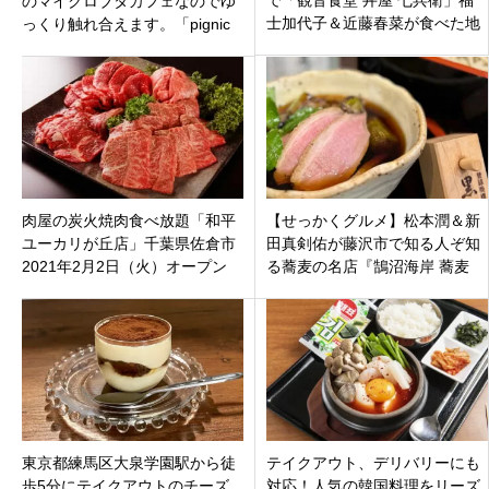
のマイクロブタカフェなのでゆ
士加代子＆近藤春菜が食べた地
っくり触れ合えます。「pignic
元で人気の㊙青魚専門店の漬け
代々木公園店」渋谷区富ケ谷
丼
肉屋の炭火焼肉食べ放題「和平
【せっかくグルメ】松本潤＆新
ユーカリが丘店」千葉県佐倉市
田真剣佑が藤沢市で知る人ぞ知
2021年2月2日（火）オープン
る蕎麦の名店『鵠沼海岸 蕎麦
兄 』の絶品手打ち鴨せいろにう
なる！！
東京都練馬区大泉学園駅から徒
テイクアウト、デリバリーにも
歩5分にテイクアウトのチーズ
対応！人気の韓国料理をリーズ