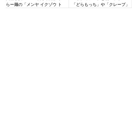
らー麺の「メンヤ イクゾウ ト
「どらもっち」や「クレープ」
ウキョウ」東京都中央区日本橋
等4種類のティラミススイーツ
兜町
が登場！