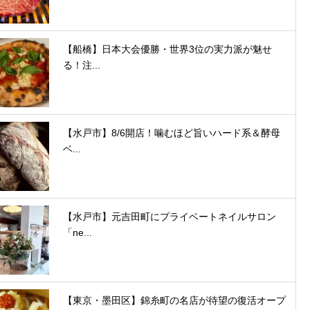
【船橋】日本大会優勝・世界3位の実力派が魅せ
る！注...
【水戸市】8/6開店！噛むほど旨いハード系＆酵母
ベ...
【水戸市】元吉田町にプライベートネイルサロン
「ne...
【東京・墨田区】錦糸町の名店が待望の復活オープ